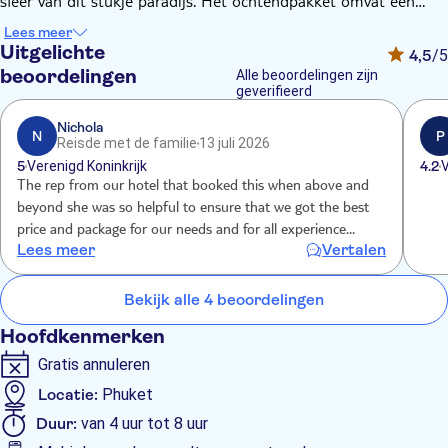
sfeer van dit stukje paradijs. Het ochtendpakket omvat een
relaxte sfeer met zachte muziek en is geschikt voor kinderen
Lees meer
vanaf vier jaar. Het middagpakket zorgt voor een partysfeer
Uitgelichte
4,5
/5
met live-dj's en artiesten, dus dit is alleen voor volwassenen.
beoordelingen
Alle beoordelingen zijn
De strandclub biedt ook een damespakket aan, dat exclusief
geverifieerd
voor vrouwen is. Elk pakket is inclusief een welkomstdrankje en
Nichola
een tegoed om aan eten en drinken te besteden. Er is ook de
N
P
Reisde met de familie
13 juli 2026
mogelijkheid om optionele extra's toe te voegen, zoals een
5
Verenigd Koninkrijk
4.2
V
cabana om samen met vrienden te genieten en een ligbed aan
The rep from our hotel that booked this when above and
het zwembad om van de zon te genieten.
beyond she was so helpful to ensure that we got the best
price and package for our needs and for all experience
Lees meer
Vertalen
absolutely brilliant the food was incredible the atmosphere
and because it was low season it wasn’t too busy being
enjoyed every minute would definitely like to come back
Bekijk alle 4 beoordelingen
Hoofdkenmerken
Gratis annuleren
Locatie:
Phuket
Duur:
van 4 uur tot 8 uur