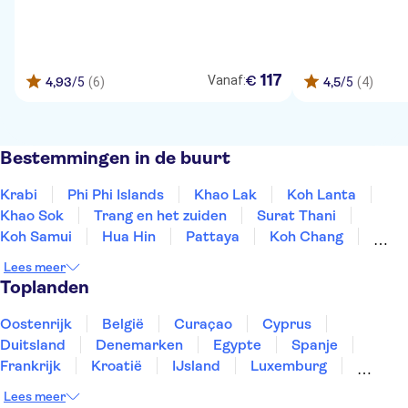
117
€
Vanaf:
4,93
/5
(6)
4,5
/5
(4)
Bestemmingen in de buurt
Krabi
Phi Phi Islands
Khao Lak
Koh Lanta
Khao Sok
Trang en het zuiden
Surat Thani
Koh Samui
Hua Hin
Pattaya
Koh Chang
Bangkok
Kanchanaburi
Nakhon Ratchasima
Lees meer
Chiang Mai
Toplanden
Oostenrijk
België
Curaçao
Cyprus
Duitsland
Denemarken
Egypte
Spanje
Frankrijk
Kroatië
IJsland
Luxemburg
Marokko
Nederland
Noorwegen
Portugal
Lees meer
Slovenië
Thailand
Tunesië
Turkije