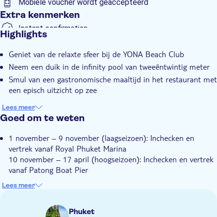
Mobiele voucher wordt geaccepteerd
Extra kenmerken
Instant confirmation
Highlights
E-Voucher
Geniet van de relaxte sfeer bij de YONA Beach Club
Neem een duik in de infinity pool van tweeëntwintig meter
Smul van een gastronomische maaltijd in het restaurant met
een episch uitzicht op zee
Lees meer
Goed om te weten
1 november – 9 november (laagseizoen): Inchecken en
vertrek vanaf Royal Phuket Marina
10 november – 17 april (hoogseizoen): Inchecken en vertrek
vanaf Patong Boat Pier
18 april – 31 oktober (laagseizoen): Inchecken en vertrek
Lees meer
vanaf Royal Phuket Marina
Er vertrekt elke twintig minuten* een shuttleboot
Phuket
(*afhankelijk van beschikbaarheid) van de pier naar Yona