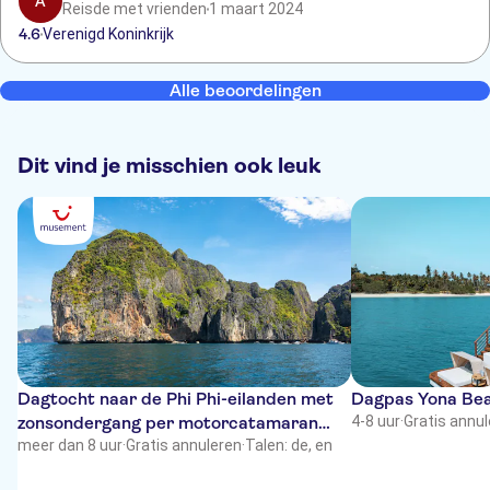
A
Reisde met vrienden
1 maart 2024
4.6
Verenigd Koninkrijk
Alle beoordelingen
Dit vind je misschien ook leuk
Dagtocht naar de Phi Phi-eilanden met
Dagpas Yona Bea
zonsondergang per motorcatamaran
4-8 uur
·
Gratis annu
vanaf Phuket
meer dan 8 uur
·
Gratis annuleren
·
Talen: de, en