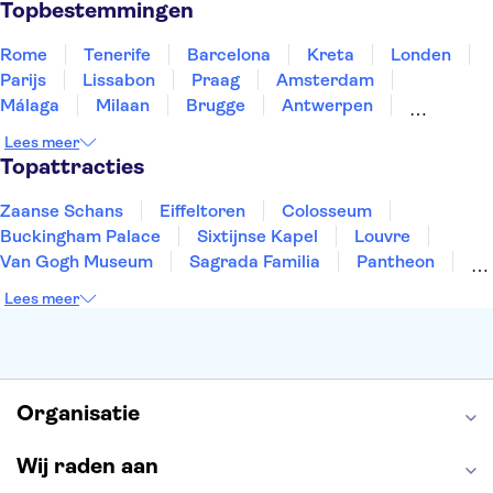
Topbestemmingen
Rome
Tenerife
Barcelona
Kreta
Londen
Parijs
Lissabon
Praag
Amsterdam
Málaga
Milaan
Brugge
Antwerpen
Rotterdam
Gent
Den Haag
Utrecht
Lees meer
Eindhoven
Haarlem
Leiden
Topattracties
Zaanse Schans
Eiffeltoren
Colosseum
Buckingham Palace
Sixtijnse Kapel
Louvre
Van Gogh Museum
Sagrada Familia
Pantheon
Tower of London
Rijksmuseum
Moulin Rouge
Lees meer
Keukenhof
ARTIS
Edinburgh Castle
Alcatraz
Park Güell
Alhambra
Efteling
Antelope Canyon
Organisatie
Wij raden aan