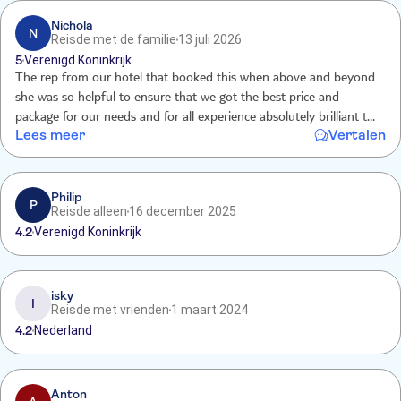
Nichola
N
Reisde met de familie
13 juli 2026
5
Verenigd Koninkrijk
The rep from our hotel that booked this when above and beyond
she was so helpful to ensure that we got the best price and
package for our needs and for all experience absolutely brilliant the
Lees meer
Vertalen
food was incredible the atmosphere and because it was low season
it wasn’t too busy being enjoyed every minute would definitely like
to come back
Philip
P
Reisde alleen
16 december 2025
4.2
Verenigd Koninkrijk
isky
I
Reisde met vrienden
1 maart 2024
4.2
Nederland
Anton