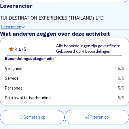
Leverancier
Zonnebedjes niet inbegrepen
Sommige entrees en optionele extra's betaal je ter plaatse
TUI DESTINATION EXPERIENCES (THAILAND) LTD.
Neem iets mee voor op je hoofd
Lees meer
Hou er rekening mee dat alle tijden ongeveer en aan
Wat anderen zeggen over deze activiteit
veranderingen onderhevig zijn
Niet geschikt voor zwangere vrouwen
Alle beoordelingen zijn geverifieerd
4,5
/5
Niet geschikt voor gasten die hart- of
Gebaseerd op 4 beoordelingen
ademhalingsproblemen hebben
Beoordelingscategorieën
Veiligheid
5
/5
Service
5
/5
Personeel
5
/5
Prijs-kwaliteitverhouding
5
/5
Sorteren op
Filteren op