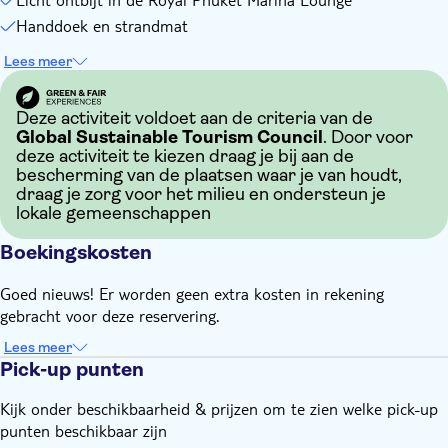
Afhankelijk van de weersomstandigheden
Handdoek en strandmat
Hou er rekening mee dat alle tijden ongeveer en aan
Lees meer
veranderingen onderhevig zijn
Deze activiteit voldoet aan de criteria van de
Global Sustainable Tourism Council
. Door voor
deze activiteit te kiezen draag je bij aan de
bescherming van de plaatsen waar je van houdt,
draag je zorg voor het milieu en ondersteun je
lokale gemeenschappen
Boekingskosten
Goed nieuws! Er worden geen extra kosten in rekening
gebracht voor deze reservering.
Lees meer
Pick-up punten
Kijk onder beschikbaarheid & prijzen om te zien welke pick-up
punten beschikbaar zijn