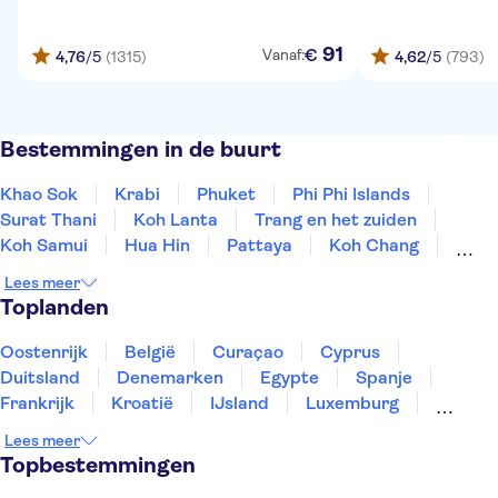
91
€
Vanaf:
4,76
/5
(1315)
4,62
/5
(793)
Bestemmingen in de buurt
Khao Sok
Krabi
Phuket
Phi Phi Islands
Surat Thani
Koh Lanta
Trang en het zuiden
Koh Samui
Hua Hin
Pattaya
Koh Chang
Kanchanaburi
Bangkok
Nakhon Ratchasima
Lees meer
Chiang Mai
Toplanden
Oostenrijk
België
Curaçao
Cyprus
Duitsland
Denemarken
Egypte
Spanje
Frankrijk
Kroatië
IJsland
Luxemburg
Marokko
Nederland
Noorwegen
Portugal
Lees meer
Slovenië
Thailand
Tunesië
Turkije
Topbestemmingen