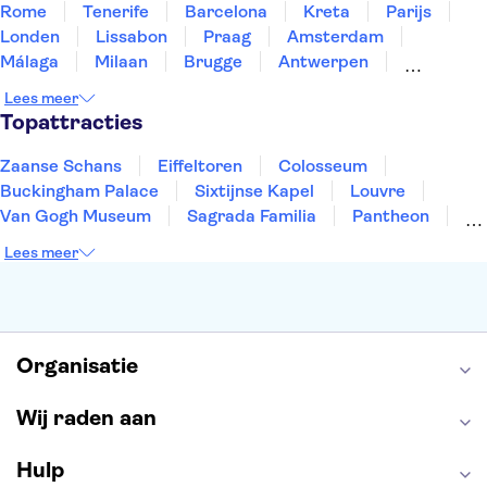
Rome
Tenerife
Barcelona
Kreta
Parijs
Londen
Lissabon
Praag
Amsterdam
Málaga
Milaan
Brugge
Antwerpen
Rotterdam
Gent
Den Haag
Utrecht
Lees meer
Eindhoven
Haarlem
Leiden
Topattracties
Zaanse Schans
Eiffeltoren
Colosseum
Buckingham Palace
Sixtijnse Kapel
Louvre
Van Gogh Museum
Sagrada Familia
Pantheon
Tower of London
Rijksmuseum
Moulin Rouge
Lees meer
Keukenhof
ARTIS
Edinburgh Castle
Alcatraz
Park Güell
Alhambra
Efteling
Antelope Canyon
Organisatie
Wij raden aan
Hulp