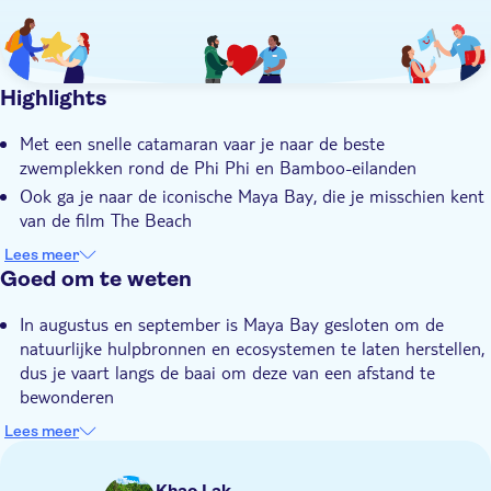
Highlights
Met een snelle catamaran vaar je naar de beste
zwemplekken rond de Phi Phi en Bamboo-eilanden
Ook ga je naar de iconische Maya Bay, die je misschien kent
van de film The Beach
Je hebt de kans om van de catamaran het water in te
Lees meer
springen om te zwemmen en te snorkelen in smaragdgroene
Goed om te weten
lagunes
In augustus en september is Maya Bay gesloten om de
De lunch bestaat uit een internationaal buffet dat je weer
natuurlijke hulpbronnen en ecosystemen te laten herstellen,
energie geeft voor een laatste duik bij Bamboo Island
dus je vaart langs de baai om deze van een afstand te
Je deskundige lokale gids vertelt je onderweg verhalen over
bewonderen
deze idyllische eilanden
Deze tour begint vroeg met hotel pick-ups tussen 4.00 en
Lees meer
5.45 uur om optimaal te profiteren van de koelere ochtend
Als je deze activiteit boekt, ga je ermee akkoord dat je
Khao Lak