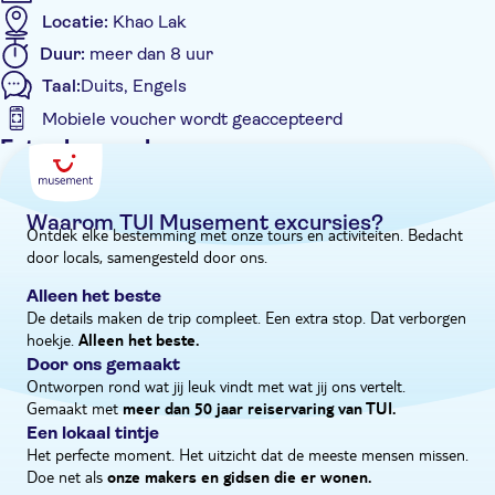
Locatie:
Khao Lak
sluiten met een stop bij Bamboo Island. De witte zandstranden
en het helderblauwe water maken dit de perfecte plek om te
Duur:
meer dan 8 uur
zwemmen, te snorkelen of gewoon te genieten van de zon.
Taal:
Duits, Engels
Mobiele voucher wordt geaccepteerd
Extra kenmerken
Entree inbegrepen
Tour met gids
Waarom TUI Musement excursies?
Ontdek elke bestemming met onze tours en activiteiten. Bedacht
Instant confirmation
door locals, samengesteld door ons.
Met maaltijd
Alleen het beste
E-Voucher
De details maken de trip compleet. Een extra stop. Dat verborgen
hoekje.
Hotel pick-up
Alleen het beste.
Door ons gemaakt
Ontworpen rond wat jij leuk vindt met wat jij ons vertelt.
Gemaakt met
meer dan 50 jaar reiservaring van TUI.
Een lokaal tintje
Het perfecte moment. Het uitzicht dat de meeste mensen missen.
Doe net als
onze makers en gidsen die er wonen.