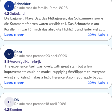
Schneider
S
Reisde met de familie
19 mei 2026
4.2
Duitsland
Die Lagunen, Maya Bay, das Mittagessen, das Schwimmen, sowie
die Katamaranfahrten waren wirklich toll. Das Schnorcheln am
Korallenriff war für mich das absolute Highlight und leider viel zu
Lees meer
Vertalen
kurz. Leider konnten wir nicht an Monkey Island ran, da
Wasserstand zu niedrig war. Ebenso haben wir keine Babyhaie
gesehen, da zu starke Wellen vor Ort. Das Schnorcheln vor Bamboo
Island war leider enttäuschend, da man rein garnichts gesehen hat,
Ross
R
Reisde met partner
23 april 2026
auch die eigenen Hände kaum, geschweige den den Sandboden.
3.8
Verenigd Koninkrijk
The experience itself was lovely, with great staff but a few
improvements could be made:- supplying fins/flippers to everyone
whilst snorkeling makes a big difference. Also if you apply baby
Lees meer
Vertalen
wash to the inside of the goggles b4 rinsing this will stop steaming
of the goggles all day. And allow snorkeling to be improved.
Bamboo Islands should be advertised online as mandatory life
jackets whilst snorkeling as this really took away from the freedom
DN
D
Reisde met partner
18 april 2026
and experience I wish id known prior to booking.
4.2
Zweden