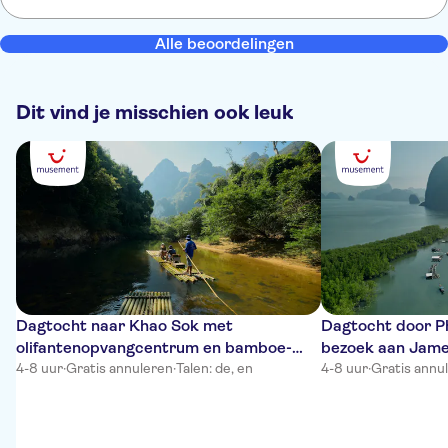
Alle beoordelingen
Dit vind je misschien ook leuk
Dagtocht naar Khao Sok met
Dagtocht door P
olifantenopvangcentrum en bamboe-
bezoek aan Jame
raften
4-8 uur
·
Gratis annuleren
·
Talen: de, en
4-8 uur
·
Gratis annu