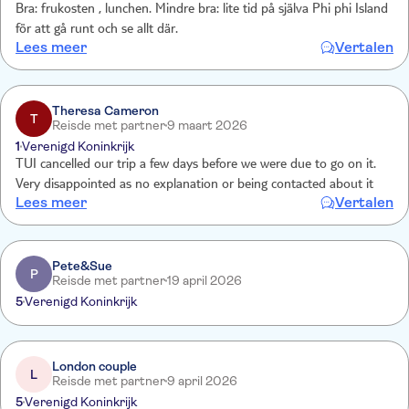
Bra: frukosten , lunchen. Mindre bra: lite tid på själva Phi phi Island
för att gå runt och se allt där.
Lees meer
Vertalen
Theresa Cameron
T
Reisde met partner
9 maart 2026
1
Verenigd Koninkrijk
TUI cancelled our trip a few days before we were due to go on it.
Very disappointed as no explanation or being contacted about it
Lees meer
Vertalen
Pete&Sue
P
Reisde met partner
19 april 2026
5
Verenigd Koninkrijk
London couple
L
Reisde met partner
9 april 2026
5
Verenigd Koninkrijk