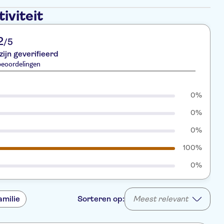
iviteit
2
/5
zijn geverifieerd
beoordelingen
0%
0%
0%
100%
0%
amilie
Sorteren op:
Meest relevant