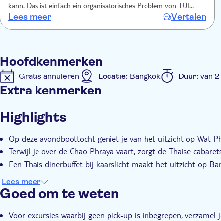
kann. Das ist einfach ein organisatorisches Problem von TUI
Lees meer
Vertalen
direkt wir hatten nur als Ticket mit unseren Namen in und
Ticketnummer. Sie konnten vor Ort weder den Namen noch die
Ticketnummer finden. Sie brauchen unbedingt den Namen des
Bootes. Dieser steht aber nicht drauf. Danach werden so viele
Hoofdkenmerken
Leute auf das Boot gelassen dass man sich vorkommt mit einer
Sardinendose.
Gratis annuleren
Locatie:
Bangkok
Duur:
van 2
Extra kenmerken
Instant confirmation
Met maaltijd
E-Voucher
Highlights
Op deze avondboottocht geniet je van het uitzicht op Wat P
Terwijl je over de Chao Phraya vaart, zorgt de Thaise cabar
Een Thais dinerbuffet bij kaarslicht maakt het uitzicht op Ba
Lees meer
Goed om te weten
Voor excursies waarbij geen pick-up is inbegrepen, verzamel j