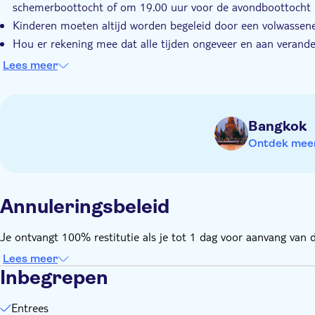
schemerboottocht of om 19.00 uur voor de avondboottocht
Kinderen moeten altijd worden begeleid door een volwassen
Hou er rekening mee dat alle tijden ongeveer en aan verande
Geld voor extra's of fooien
Lees meer
Niet geschikt voor personen met beperkte mobiliteit
Niet geschikt voor rolstoelgebruikers
Bangkok
Ontdek meer 
Annuleringsbeleid
Je ontvangt 100% restitutie als je tot 1 dag voor aanvang van de
Lees meer
Inbegrepen
Entrees