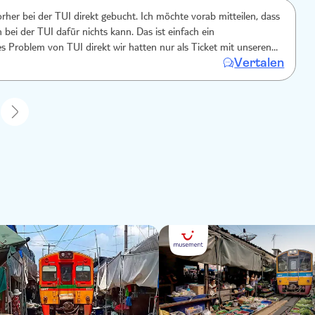
orher bei der TUI direkt gebucht. Ich möchte vorab mitteilen, dass
n bei der TUI dafür nichts kann. Das ist einfach ein
 TUI direkt wir hatten nur als Ticket mit unseren
Vertalen
icketnummer. Sie konnten vor Ort weder den Namen noch die
inden. Sie brauchen unbedingt den Namen des Bootes. Dieser
t drauf. Danach werden so viele Leute auf das Boot gelassen dass
mmt mit einer Sardinendose.
1