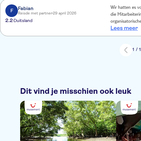
Fabian
Wir hatten es v
F
Reisde met partner
29 april 2026
die Mitarbeiteri
2.2
Duitsland
organisatorisches Problem von
Lees meer
Namen in und T
Ticketnummer f
steht aber nich
man sich vorko
1 / 
Dit vind je misschien ook leuk