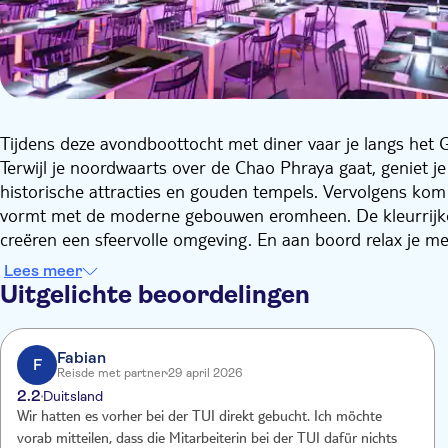
Tijdens deze avondboottocht met diner vaar je langs het G
Terwijl je noordwaarts over de Chao Phraya gaat, geniet je 
historische attracties en gouden tempels. Vervolgens kom 
vormt met de moderne gebouwen eromheen. De kleurrijke 
creëren een sfeervolle omgeving. En aan boord relax je m
Thais buffet.
Lees meer
Uitgelichte beoordelingen
Fabian
F
Reisde met partner
29 april 2026
2.2
Duitsland
Wir hatten es vorher bei der TUI direkt gebucht. Ich möchte
vorab mitteilen, dass die Mitarbeiterin bei der TUI dafür nichts