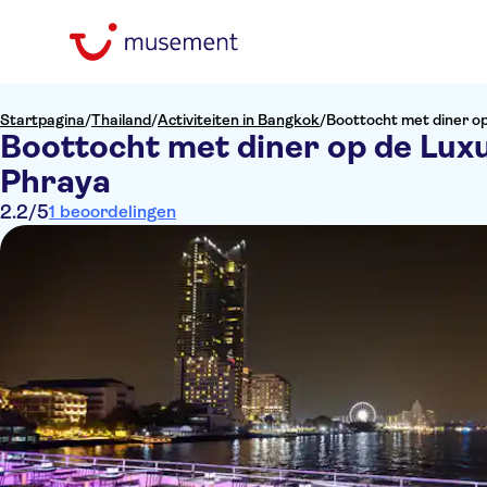
Startpagina
/
Thailand
/
Activiteiten in Bangkok
/
Boottocht met diner o
Boottocht met diner op de Lux
Phraya
2.2
/5
1 beoordelingen