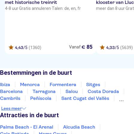
met historische treinrit
klooster van Lluc
4-8 uur
·
Gratis annuleren
·
Talen: de, en, fr
meer dan 8 uur
·
Grat
85
€
Vanaf:
4,43
/5
(1360)
4,33
/5
(5639)
Bestemmingen in de buurt
Ibiza
Menorca
Formentera
Sitges
Barcelona
Tarragona
Salou
Costa Dorada
Cambrils
Peñíscola
Sant Cugat del Vallès
Deltebre
Costa Brava
Jávea
Dénia
Lees meer
Attracties in de buurt
Palma Beach - El Arenal
Alcudia Beach
Cala Ratjada
Hams Caves