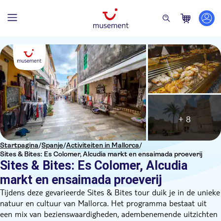
+ 8
Startpagina
/
Spanje
/
Activiteiten in Mallorca
/
Sites & Bites: Es Colomer, Alcudia markt en ensaimada proeverij
Sites & Bites: Es Colomer, Alcudia
markt en ensaimada proeverij
Tijdens deze gevarieerde Sites & Bites tour duik je in de unieke
natuur en cultuur van Mallorca. Het programma bestaat uit
een mix van bezienswaardigheden, adembenemende uitzichten