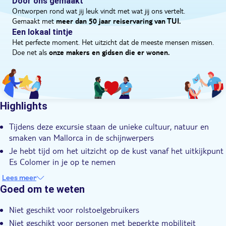
Door ons gemaakt
smaak.
Ontworpen rond wat jij leuk vindt met wat jij ons vertelt.
Gemaakt met
meer dan 50 jaar reiservaring van TUI.
Een lokaal tintje
Het perfecte moment. Het uitzicht dat de meeste mensen missen.
Doe net als
onze makers en gidsen die er wonen.
Highlights
Tijdens deze excursie staan de unieke cultuur, natuur en
smaken van Mallorca in de schijnwerpers
Je hebt tijd om het uitzicht op de kust vanaf het uitkijkpunt
Es Colomer in je op te nemen
Een bezoek aan de gezellige markt van Alcudia is een
Lees meer
hoogtepunt van de excursie
Goed om te weten
In Cafeteria Es Passeig proef je een authentieke ensaimada
Niet geschikt voor rolstoelgebruikers
Deze gevarieerde tour wordt geleid door een deskundige
Niet geschikt voor personen met beperkte mobiliteit
lokale gids die je het beste van het eiland laat zien