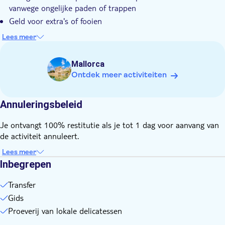
vanwege ongelijke paden of trappen
Geld voor extra's of fooien
Eten en drinken niet inbegrepen
Lees meer
Voor deze trip gelden niet onze algemene
annuleringsvoorwaarden. Als je wil annuleren, moet je dit
Mallorca
minstens 24 uur van tevoren doen voor een volledige
Ontdek meer activiteiten
terugbetaling
Annuleringsbeleid
Je ontvangt 100% restitutie als je tot 1 dag voor aanvang van
de activiteit annuleert.
Lees meer
Inbegrepen
Transfer
Gids
Proeverij van lokale delicatessen