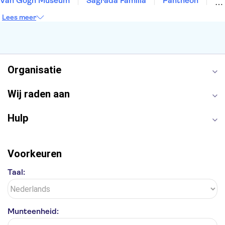
Van Gogh Museum
Sagrada Familia
Pantheon
Tower of London
Rijksmuseum
Moulin Rouge
Lees meer
Keukenhof
ARTIS
Edinburgh Castle
Alcatraz
Park Güell
Alhambra
Efteling
Antelope Canyon
Organisatie
Wij raden aan
Hulp
Voorkeuren
Taal:
Munteenheid: