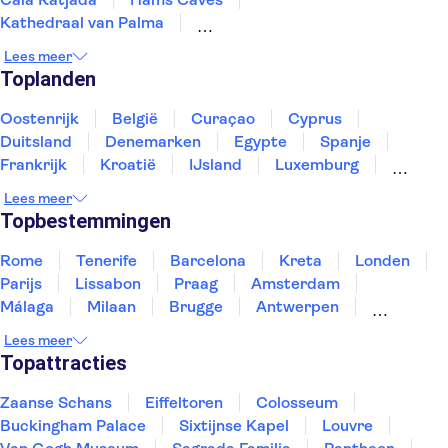
Kathedraal van Palma
TUI Palma Marathon Mallorca 2026
Lees meer
Puerto de Mogán
Sagrada Familia
Toplanden
Puerto Colon Jachthaven
Ciudad de las Artes y las Ciencias
El Teide
Oostenrijk
België
Curaçao
Cyprus
San Nicolás kerk
Zijdemuseum in Valencia
Duitsland
Denemarken
Egypte
Spanje
Torres de Serranos
Hortensia Herrero Kunstcentrum
Frankrijk
Kroatië
IJsland
Luxemburg
Marokko
Nederland
Noorwegen
Portugal
Lees meer
Slovenië
Thailand
Tunesië
Turkije
Topbestemmingen
Rome
Tenerife
Barcelona
Kreta
Londen
Parijs
Lissabon
Praag
Amsterdam
Málaga
Milaan
Brugge
Antwerpen
Rotterdam
Gent
Den Haag
Utrecht
Lees meer
Eindhoven
Haarlem
Leiden
Topattracties
Zaanse Schans
Eiffeltoren
Colosseum
Buckingham Palace
Sixtijnse Kapel
Louvre