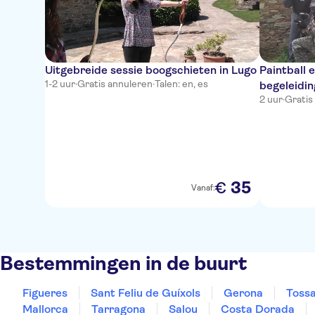
Uitgebreide sessie boogschieten in Lugo
Paintball 
1-2 uur
·
Gratis annuleren
·
Talen: en, es
begeleidin
2 uur
·
Gratis
35
€
Vanaf:
Bestemmingen in de buurt
Figueres
Sant Feliu de Guíxols
Gerona
Toss
Mallorca
Tarragona
Salou
Costa Dorada