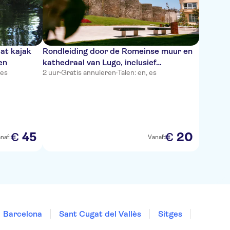
aat kajak
Rondleiding door de Romeinse muur en
en
kathedraal van Lugo, inclusief
 es
2 uur
·
Gratis annuleren
·
Talen: en, es
toegangskaarten
45
20
€
€
naf:
Vanaf:
Barcelona
Sant Cugat del Vallès
Sitges