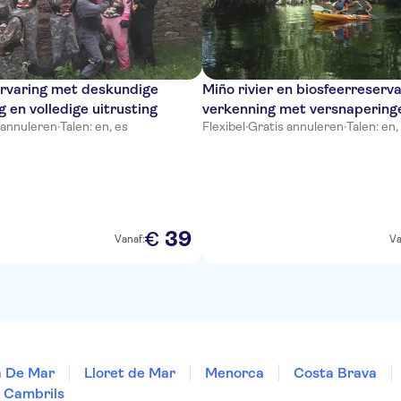
ervaring met deskundige
Miño rivier en biosfeerreserv
g en volledige uitrusting
verkenning met versnapering
 annuleren
·
Talen: en, es
Flexibel
·
Gratis annuleren
·
Talen: en,
39
€
Vanaf:
Va
a De Mar
Lloret de Mar
Menorca
Costa Brava
Cambrils