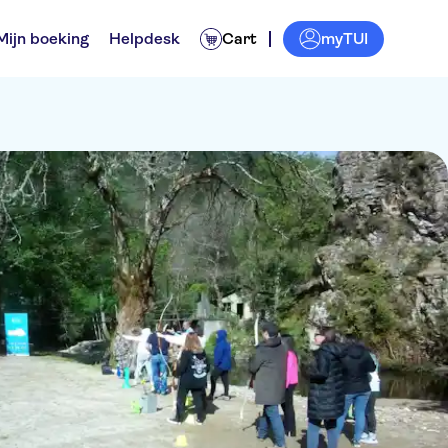
myTUI
Mijn boeking
Helpdesk
Cart