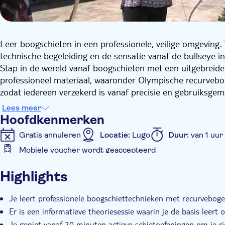
Leer boogschieten in een professionele, veilige omgeving. 
technische begeleiding en de sensatie vanaf de bullseye in
Stap in de wereld vanaf boogschieten met een uitgebreide se
professioneel materiaal, waaronder Olympische recurvebo
zodat iedereen verzekerd is vanaf precisie en gebruiksgem
zorgen dat je het meeste buiten je bezoek haalt. Het eerst
Lees meer
leert volgens de officiële handleiding vanaf de FITA (Inter
Hoofdkenmerken
veiligheid, lichaamshouding en richttechnieken. De tweede 
Gratis annuleren
Locatie:
Lugo
Duur:
van 1 uur
proef stelt op de professionele doelen. Aan je comfort wor
Mobiele voucher wordt geaccepteerd
benodigde veiligheidsuitrusting, waaronder armbeschermer
Extra kenmerken
Naast de boogschietbaan kun je genieten vanaf alle facili
Highlights
en traditionele spelletjes. En als je op zoek bent naar me
Instant confirmation
Tour met gids
E-Voucher
toegang tot het verwarmde binnenzwembad.
Je leert professionele boogschiettechnieken met recurvebogen
Er is een informatieve theoriesessie waarin je de basis leert 
Je geniet vanaf 70 minuten actieve schietoefeningen om je r