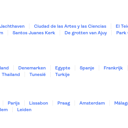
 Jachthaven
Ciudad de las Artes y las Ciencias
El Te
um
Santos Juanes Kerk
De grotten van Ajuy
Park 
land
Denemarken
Egypte
Spanje
Frankrijk
Thailand
Tunesië
Turkije
Parijs
Lissabon
Praag
Amsterdam
Málag
lem
Leiden