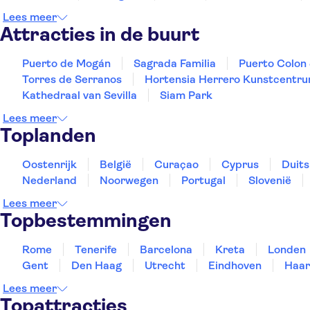
Lees meer
Attracties in de buurt
Puerto de Mogán
Sagrada Familia
Puerto Colon
Torres de Serranos
Hortensia Herrero Kunstcentr
Kathedraal van Sevilla
Siam Park
Lees meer
Toplanden
Oostenrijk
België
Curaçao
Cyprus
Duits
Nederland
Noorwegen
Portugal
Slovenië
Lees meer
Topbestemmingen
Rome
Tenerife
Barcelona
Kreta
Londen
Gent
Den Haag
Utrecht
Eindhoven
Haar
Lees meer
Topattracties