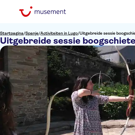
Startpagina
/
Spanje
/
Activiteiten in Lugo
/
Uitgebreide sessie boogschi
Uitgebreide sessie boogschiete