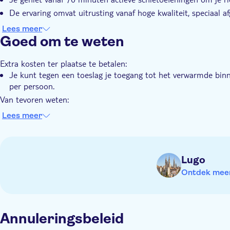
De ervaring omvat uitrusting vanaf hoge kwaliteit, speciaal a
volwassenen als kinderen
Lees meer
Je hebt toegang tot comfortabele faciliteiten met privéparke
Goed om te weten
Extra kosten ter plaatse te betalen:
Je kunt tegen een toeslag je toegang tot het verwarmde bin
per persoon.
Van tevoren weten:
De duur vanaf de theoriesessie is ongeveer 20-25 minuten
Lees meer
De oefensessie duurt ongeveer 60-70 minuten.
Lugo
Ontdek meer 
Annuleringsbeleid