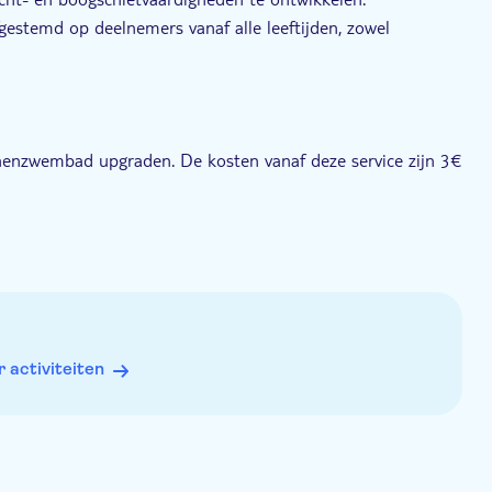
fgestemd op deelnemers vanaf alle leeftijden, zowel
ergelegenheid, kleedkamers en extra spelletjes
nenzwembad upgraden. De kosten vanaf deze service zijn 3€
activiteiten