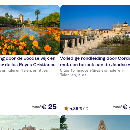
ng door de Joodse wijk en
Volledige rondleiding door Cór
ar de los Reyes Cristianos
met een bezoek aan de Joodse w
s annuleren
·
Talen: en, it, es
3 uur 15 minuten
·
Gratis annuleren
·
het Alcázar en de moskee-
Talen: en, it, es
kathedraal
25
€
€
Vanaf:
Vanaf:
4,88
(17)
/5