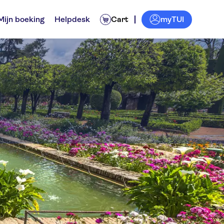
myTUI
Mijn boeking
Helpdesk
Cart
Cristianos
iten