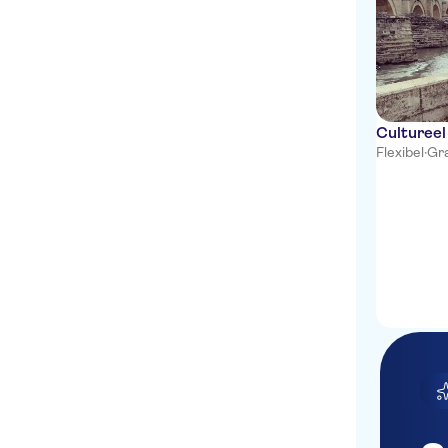
Culturee
Flexibel
·
Gra