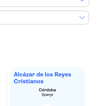
ding door het Alcázar en de moskee van Córdoba
, het Alcázar en de moskee-kathedraal
Alcázar de los Reyes
Cristianos
Córdoba
Spanje