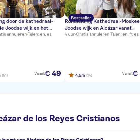
Bestseller
ng door de kathedraal-
Rondleiding Kathedraal-Moskee
e Joodse wijk en het
Joodse wijk en Alcázar vanaf
tis annuleren
·
Talen: en, es
4 uur
·
Gratis annuleren
·
Talen: en, fr, es
van Córdoba
Córdoba
49
€
€
Vanaf:
Vanaf:
4,5
(31)
(14)
5
/5
cázar de los Reyes Cristianos
 buurt van Alcázar de los Reyes Cristianos?