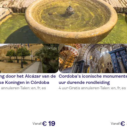
gen
ng door het Alcázar van de
Cordoba's iconische monumente
jke Koningen in Córdoba
uur durende rondleiding
s annuleren
·
Talen: en, fr, es
4 uur
·
Gratis annuleren
·
Talen: en, fr, es
19
€
€
Vanaf:
Vanaf: