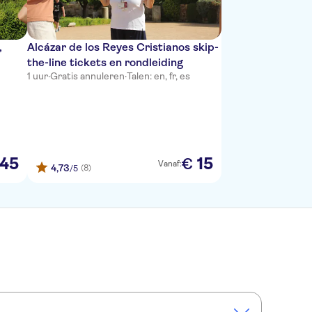
,
Alcázar de los Reyes Cristianos skip-
the-line tickets en rondleiding
1 uur
·
Gratis annuleren
·
Talen: en, fr, es
45
15
€
Vanaf:
4,73
(8)
/5