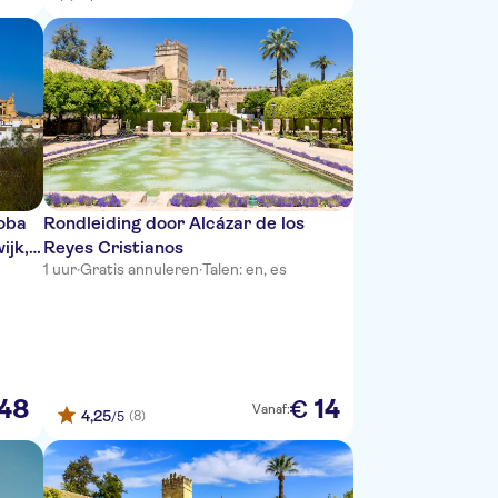
doba
Rondleiding door Alcázar de los
ijk,
Reyes Cristianos
1 uur
·
Gratis annuleren
·
Talen: en, es
48
14
€
Vanaf:
4,25
(8)
/5