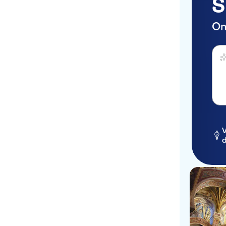
S
On
Stel 
V
d