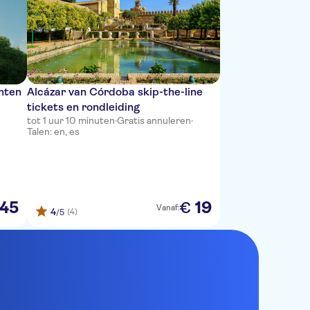
nten
Alcázar van Córdoba skip-the-line
tickets en rondleiding
tot 1 uur 10 minuten
·
Gratis annuleren
·
Talen: en, es
45
19
€
Vanaf:
4
(4)
/5