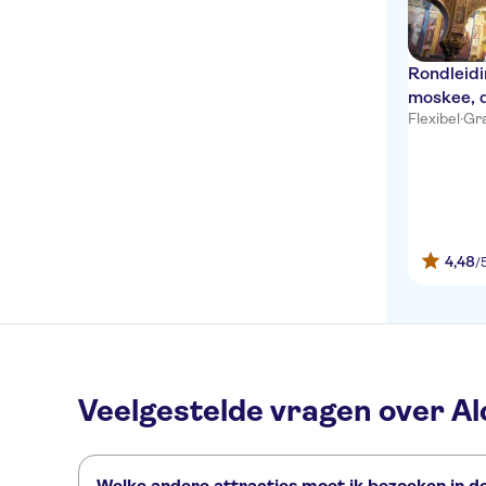
Rondleidi
moskee, d
Flexibel
·
Gra
Alcázar 
4,48
/
Veelgestelde vragen over Al
Welke andere attracties moet ik bezoeken in de