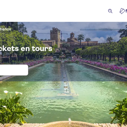
stianos
ickets en tours
 en tickets voor Alcázar de los Reyes 
tracties en rondleidingen
Excursies & Dagtrips
Activite