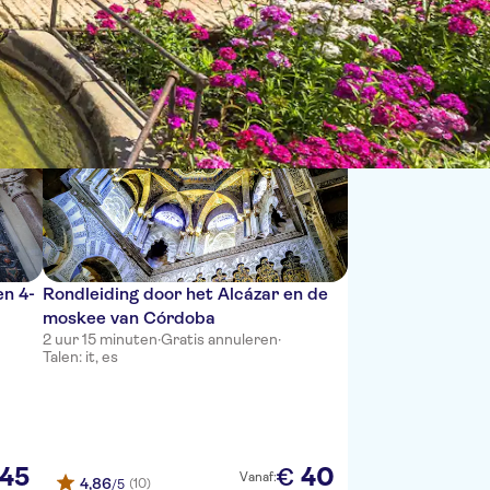
Sorteren op:
n 4-
Rondleiding door het Alcázar en de
moskee van Córdoba
2 uur 15 minuten
·
Gratis annuleren
·
Talen: it, es
45
40
€
Vanaf:
4,86
(10)
/5