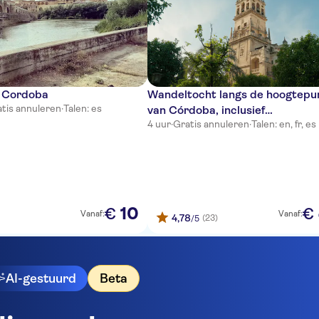
l Cordoba
Wandeltocht langs de hoogtepu
tis annuleren
·
Talen: es
van Córdoba, inclusief
4 uur
·
Gratis annuleren
·
Talen: en, fr, es
toegangskaarten voor de
bezienswaardigheden
10
€
€
Vanaf:
Vanaf:
4,78
(23)
/5
AI-gestuurd
Beta