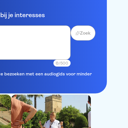
ij je interesses
Zoek
0
/500
 te bezoeken met een audiogids voor minder