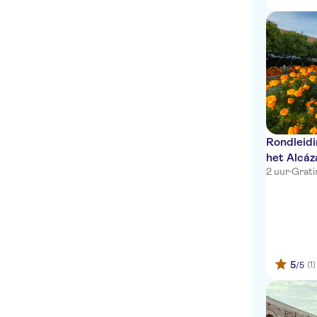
Rondleidi
het Alcáz
2 uur
·
Grati
5
(1)
/5