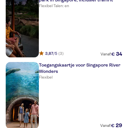
Flexibel
·
Talen: en
3,87
/5
(3)
34
€
Vanaf:
Toegangskaartje voor Singapore River
Wonders
Flexibel
29
€
Vanaf: