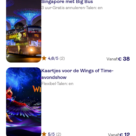
Singapore met Big Bus
3 uur
·
Gratis annuleren
·
Talen: en
4,6
/5
(2)
38
€
Vanaf:
Kaartjes voor de Wings of Time-
avondshow
Flexibel
·
Talen: en
5
/5
(2)
12
€
Vanaf: