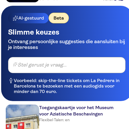
AI-gestuurd
Beta
Slimme keuzes
Ontvang persoonlijke suggesties die aansluiten bij
je interesses
Stel gerust je vraag...
Voorbeeld: skip-the-line tickets om La Pedrera in
Barcelona te bezoeken met een audiogids voor
minder dan 70 euro.
Toegangskaartje voor het Museum
voor Aziatische Beschavingen
Flexibel
·
Talen: en