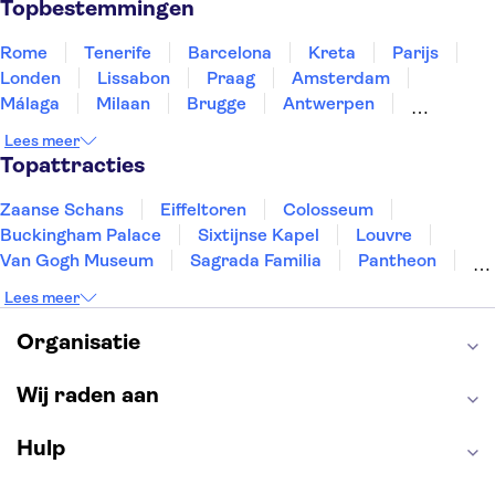
Topbestemmingen
Rome
Tenerife
Barcelona
Kreta
Parijs
Londen
Lissabon
Praag
Amsterdam
Málaga
Milaan
Brugge
Antwerpen
Rotterdam
Gent
Den Haag
Utrecht
Lees meer
Eindhoven
Haarlem
Leiden
Topattracties
Zaanse Schans
Eiffeltoren
Colosseum
Buckingham Palace
Sixtijnse Kapel
Louvre
Van Gogh Museum
Sagrada Familia
Pantheon
Tower of London
Rijksmuseum
Moulin Rouge
Lees meer
Keukenhof
ARTIS
Edinburgh Castle
Alcatraz
Park Güell
Alhambra
Efteling
Organisatie
Antelope Canyon
Wij raden aan
Hulp