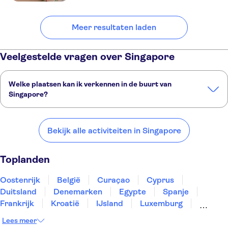
Meer resultaten laden
Veelgestelde vragen over Singapore
Welke plaatsen kan ik verkennen in de buurt van
Singapore?
Dit zijn een paar van onze favoriete plekken om te bezoeken in de
buurt van Singapore:
Bekijk alle activiteiten in Singapore
Johor Bahru
Malacca
Putrajaya
Gambang
Kuala Lumpur
Toplanden
Oostenrijk
België
Curaçao
Cyprus
Duitsland
Denemarken
Egypte
Spanje
Frankrijk
Kroatië
IJsland
Luxemburg
Marokko
Nederland
Noorwegen
Portugal
Lees meer
Slovenië
Thailand
Tunesië
Turkije