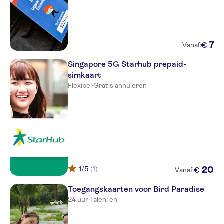
7
€
Vanaf:
Singapore 5G Starhub prepaid-
simkaart
Flexibel
·
Gratis annuleren
1
/5
(1)
20
€
Vanaf:
Toegangskaarten voor Bird Paradise
24 uur
·
Talen: en