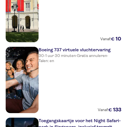
10
€
Vanaf:
Boeing 737 virtuele vluchtervaring
30-1 uur 30 minuten
·
Gratis annuleren
·
Talen: en
133
€
Vanaf:
Toegangskaartje voor het Night Safari-
park in Singapore, inclusief tramrit