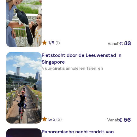
1
/5
(1)
33
€
Vanaf:
Fietstocht door de Leeuwenstad in
Singapore
4 uur
·
Gratis annuleren
·
Talen: en
5
/5
(2)
56
€
Vanaf:
Panoramische nachtrondrit van