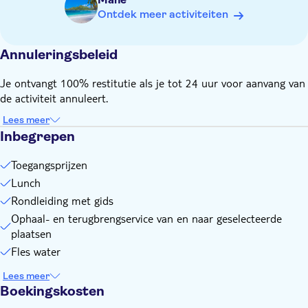
touroperator een alternatief of een volledige terugbetaling
Ontdek meer activiteiten
aan
Mocht het Cap Lazare Private Nature Reserve niet
beschikbaar zijn, dan krijgen gasten een rondleiding door de
Annuleringsbeleid
Jardin du Roi Spice Garden, gevolgd door een lunch in het
restaurant ter plaatse of een ander lokaal restaurant als
Je ontvangt 100% restitutie als je tot 24 uur voor aanvang van
alternatief programma
de activiteit annuleert.
De minimumleeftijd om deel te nemen aan de tour is 3 jaar
Lees meer
Vergeet niet mee te nemen:
Inbegrepen
T-shirt, korte broek, comfortabele wandelschoenen, een pet,
camera, muggenspray, strandlaken, zwemkleding,
Toegangsprijzen
snorkelspullen, een fles water, creditcard voor je persoonlijke
Lunch
uitgaven
Rondleiding met gids
Ophaal- en terugbrengservice van en naar geselecteerde
plaatsen
Fles water
Lees meer
Boekingskosten