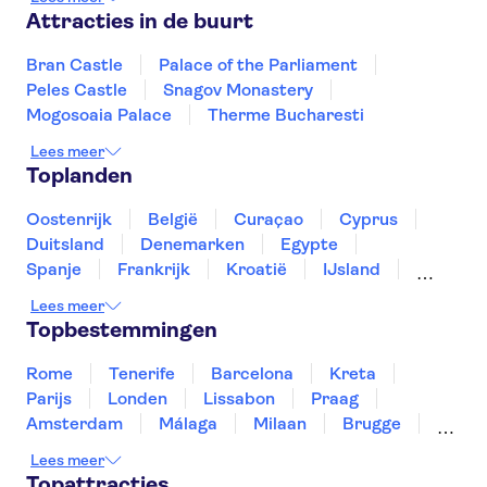
Attracties in de buurt
Bran Castle
Palace of the Parliament
Peles Castle
Snagov Monastery
Mogosoaia Palace
Therme Bucharesti
Lees meer
Toplanden
Oostenrijk
België
Curaçao
Cyprus
Duitsland
Denemarken
Egypte
Spanje
Frankrijk
Kroatië
IJsland
Luxemburg
Marokko
Nederland
Lees meer
Noorwegen
Portugal
Slovenië
Topbestemmingen
Thailand
Tunesië
Turkije
Rome
Tenerife
Barcelona
Kreta
Parijs
Londen
Lissabon
Praag
Amsterdam
Málaga
Milaan
Brugge
Antwerpen
Rotterdam
Gent
Lees meer
Den Haag
Utrecht
Eindhoven
Topattracties