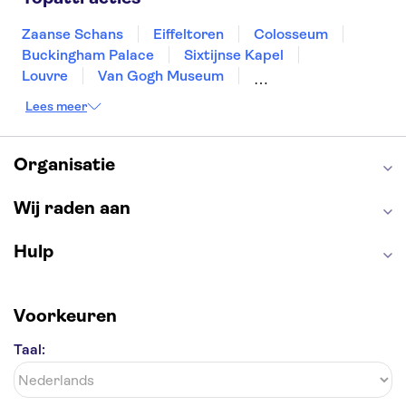
Haarlem
Leiden
Zaanse Schans
Eiffeltoren
Colosseum
Buckingham Palace
Sixtijnse Kapel
Louvre
Van Gogh Museum
Sagrada Familia
Pantheon
Lees meer
Tower of London
Rijksmuseum
Moulin Rouge
Keukenhof
ARTIS
Edinburgh Castle
Alcatraz
Park Güell
Organisatie
Alhambra
Efteling
Antelope Canyon
Wij raden aan
Hulp
Voorkeuren
Taal: