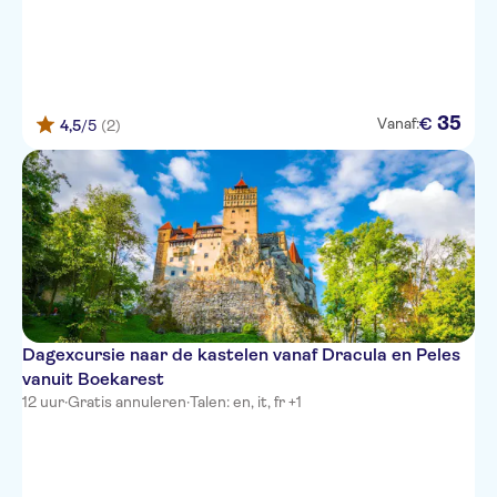
35
€
Vanaf:
4,5
/5
(2)
Dagexcursie naar de kastelen vanaf Dracula en Peles
vanuit Boekarest
12 uur
·
Gratis annuleren
·
Talen: en, it, fr +1