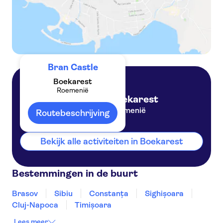
Bran Castle
Boekarest
Roemenië
Boekarest
Roemenië
Routebeschrijving
Bekijk alle activiteiten in Boekarest
Bestemmingen in de buurt
Brasov
Sibiu
Constanţa
Sighișoara
Cluj-Napoca
Timișoara
Lees meer