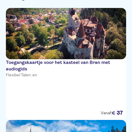
Frans
Kleinere Groep
Platteland
Natuur
Subject expert guide
Tour met audiogids
Entree inbegrepen
Toegangskaartje voor het kasteel van Bran met
audiogids
Flexibel
·
Talen: en
37
€
Vanaf: