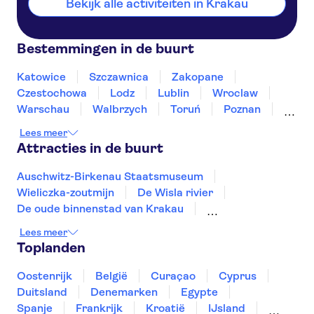
Bekijk alle activiteiten in Krakau
Bestemmingen in de buurt
Katowice
Szczawnica
Zakopane
Czestochowa
Lodz
Lublin
Wroclaw
Warschau
Walbrzych
Toruń
Poznan
Bialystok
Gdańsk
Sopot
Lees meer
Attracties in de buurt
Auschwitz-Birkenau Staatsmuseum
Wieliczka-zoutmijn
De Wisla rivier
De oude binnenstad van Krakau
Kasteel van Wawel
De Mariakerk in Krakau
Lees meer
Stare Miasto, Warschau
Vistula Rivier
Toplanden
Fabriek van Schindler
Barbakan in Krakau
De Oude Stad van Gdańsk
Oostenrijk
België
Curaçao
Cyprus
Stadhuis van Gdansk
Duitsland
Denemarken
Egypte
De oude binnenstad van Wroclaw
Spanje
Frankrijk
Kroatië
IJsland