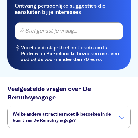
Ontvang persoonlijke suggesties die
aansluiten bij je interesses
Stel gerust je vraag...
Voorbeeld: skip-the-line tickets om La
Pedrera in Barcelona te bezoeken met een
audiogids voor minder dan 70 euro.
Veelgestelde vragen over De
Remuhsynagoge
Welke andere attracties moet ik bezoeken in de
buurt van De Remuhsynagoge?
Deze andere attracties in De Remuhsynagoge wil je niet
missen: