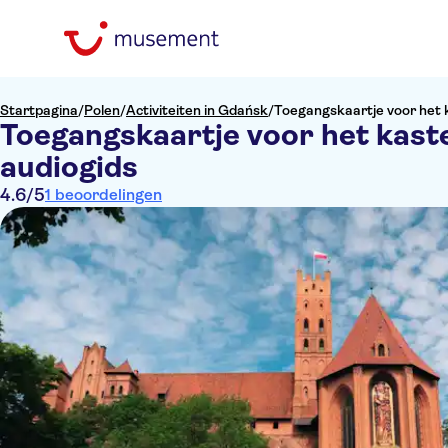
Startpagina
/
Polen
/
Activiteiten in Gdańsk
/
Toegangskaartje voor het
Toegangskaartje voor het kas
audiogids
4.6
/5
1 beoordelingen