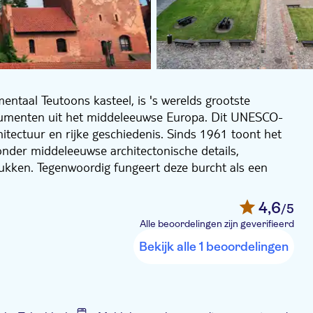
taal Teutoons kasteel, is 's werelds grootste
umenten uit het middeleeuwse Europa. Dit UNESCO-
itectuur en rijke geschiedenis. Sinds 1961 toont het
der middeleeuwse architectonische details,
kken. Tegenwoordig fungeert deze burcht als een
 bezoekers trekt met zijn onvergetelijke
die doordrenkt is van geschiedenis.
4,6
/5
euze verleden van de vesting en verken je zeven
Alle beoordelingen zijn geverifieerd
ns je tocht ontdek je een overvloed aan minder
Bekijk alle 1 beoordelingen
n, inspireren en tot nadenken stemmen. Het is een
vat het volledige wandelparcours.