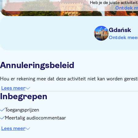
Bij de ingang moet een geldig identiteitsbewijs of een bewij
Heb je de juiste activite
Ontdek m
Gdańsk
Ontdek meer 
Annuleringsbeleid
Hou er rekening mee dat deze activiteit niet kan worden geresti
Lees meer
Inbegrepen
Toegangsprijzen
Meertalig audiocommentaar
Lees meer