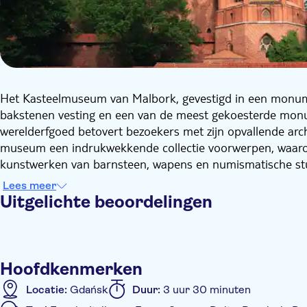
Het Kasteelmuseum van Malbork, gevestigd in een monumen
bakstenen vesting en een van de meest gekoesterde mon
werelderfgoed betovert bezoekers met zijn opvallende arch
museum een indrukwekkende collectie voorwerpen, waaron
kunstwerken van barnsteen, wapens en numismatische stu
bruisend cultureel centrum, dat jaarlijks honderdduizenden
Lees meer
tentoonstellingen en evenementen tegen een achtergrond 
Uitgelichte beoordelingen
Gedurende ongeveer drieënhalf uur duik je in het tumultu
eeuwen geschiedenis van deze opmerkelijke locatie. Tijde
bekende en vaak verrassende verhalen die blijven verbaze
ervaring die je nog lang bijblijft. De historische route om
Hoofdkenmerken
Locatie:
Gdańsk
Duur:
3 uur 30 minuten