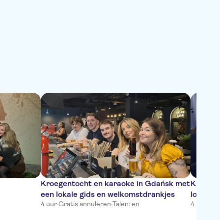
Kroegentocht en karaoke in Gdańsk met
Kroegen
een lokale gids en welkomstdrankjes
lokale g
4 uur
·
Gratis annuleren
·
Talen: en
4 uur
·
Gra