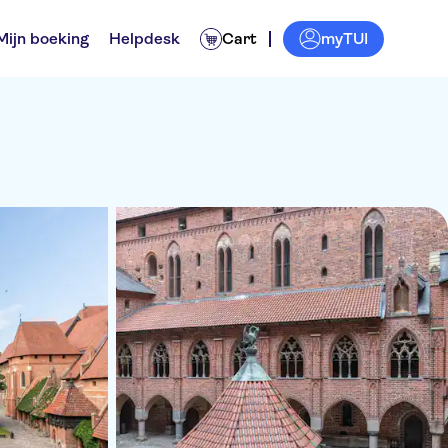
myTUI
Mijn boeking
Helpdesk
Cart