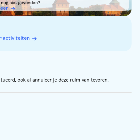
s van recht op korting worden getoond
it nog niet gevonden?
eer
activiteiten
tueerd, ook al annuleer je deze ruim van tevoren.