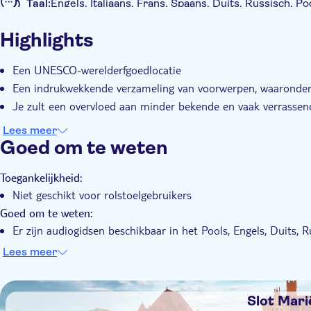
Taal:
Engels, Italiaans, Frans, Spaans, Duits, Russisch, Po
Extra kenmerken
Highlights
Instant confirmation
Tour met audiogids
Met au
Een UNESCO-werelderfgoedlocatie
Een indrukwekkende verzameling van voorwerpen, waaronder 
Je zult een overvloed aan minder bekende en vaak verrasse
Lees meer
Goed om te weten
Toegankelijkheid:
Niet geschikt voor rolstoelgebruikers
Goed om te weten:
Er zijn audiogidsen beschikbaar in het Pools, Engels, Duits, R
Italiaans, Spaans en Poolse gebarentaal
Lees meer
Kinderen tot 7 jaar hebben gratis entree, maar moeten een '
Er zijn kortingstickets beschikbaar voor in aanmerking kom
DSA1Slot Mariënburg
mensen met een handicap
Slot Mar