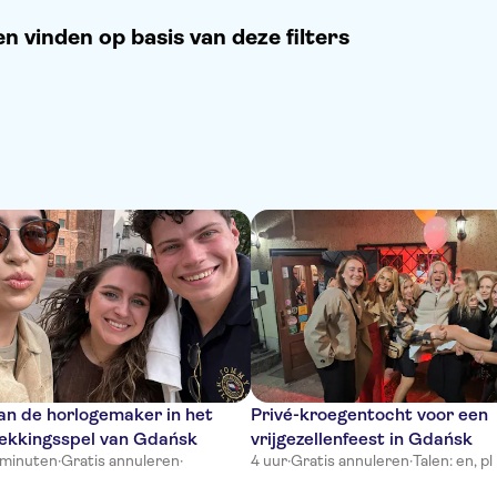
 vinden op basis van deze filters
an de horlogemaker in het
Privé-kroegentocht voor een
ekkingsspel van Gdańsk
vrijgezellenfeest in Gdańsk
 minuten
·
Gratis annuleren
·
4 uur
·
Gratis annuleren
·
Talen: en, pl