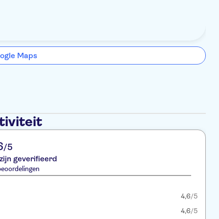
ogle Maps
iviteit
6
/5
zijn geverifieerd
beoordelingen
4,6
/5
4,6
/5