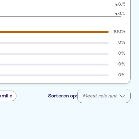
4,6
/5
4,6
/5
100%
0%
0%
0%
0%
amilie
Sorteren op:
Meest relevant