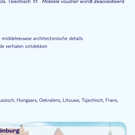
ols, Tsjechisch
Mobiele voucher wordt geaccepteerd
diogids
middeleeuwse architectonische details
nde verhalen ontdekken
ussisch, Hongaars, Oekraïens, Litouws, Tsjechisch, Frans,
0'-ticket ophalen bij de kassa van het museum
ende groepen, waaronder studenten, senioren (65+) en
iënburg