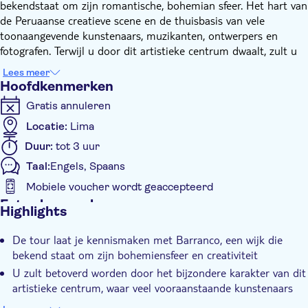
bekendstaat om zijn romantische, bohemian sfeer. Het hart van
de Peruaanse creatieve scene en de thuisbasis van vele
toonaangevende kunstenaars, muzikanten, ontwerpers en
fotografen. Terwijl u door dit artistieke centrum dwaalt, zult u
betoverd raken door het unieke karakter ervan.
Lees meer
Kom langs bij het Barranco Park, waar u traditionele Peruaanse
Hoofdkenmerken
gerechten kunt proeven. Trakteer uzelf op de heerlijke
Gratis annuleren
"anticuchos", een traditioneel gerecht van runderhart
gemarineerd in knoflook, azijn, komijn en "aji panca", een milde
Locatie:
Lima
rode chilipeper die bekendstaat om zijn rokerige smaak. Uw
Duur:
tot 3 uur
culinaire avontuur eindigt hier niet: proef ook "picarones", een
Taal:
Engels, Spaans
traditioneel dessert dat zoet, knapperig, warm en rijkelijk
besprenkeld met siroop is.
Mobiele voucher wordt geaccepteerd
Nadat u zich heeft verdiept in de cultuur en de keuken van
Extra kenmerken
Highlights
Barranco, keert u terug naar uw hotel met herinneringen aan
Instant confirmation
een werkelijk authentieke Peruaanse ervaring.
De tour laat je kennismaken met Barranco, een wijk die
Tour met gids
bekend staat om zijn bohemiensfeer en creativiteit
Lokaal tintje
U zult betoverd worden door het bijzondere karakter van dit
E-Voucher
artistieke centrum, waar veel vooraanstaande kunstenaars
werken
Hotel pick-up