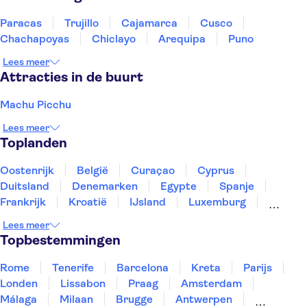
Paracas
Trujillo
Cajamarca
Cusco
Chachapoyas
Chiclayo
Arequipa
Puno
Lees meer
Attracties in de buurt
Machu Picchu
Lees meer
Toplanden
Oostenrijk
België
Curaçao
Cyprus
Duitsland
Denemarken
Egypte
Spanje
Frankrijk
Kroatië
IJsland
Luxemburg
Marokko
Nederland
Noorwegen
Portugal
Lees meer
Slovenië
Thailand
Tunesië
Turkije
Topbestemmingen
Rome
Tenerife
Barcelona
Kreta
Parijs
Londen
Lissabon
Praag
Amsterdam
Málaga
Milaan
Brugge
Antwerpen