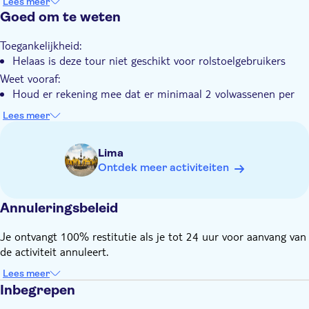
Lees meer
Een bezoek aan het Park van Barranco biedt u de
Goed om te weten
Transport inbegrepen
mogelijkheid om traditionele Peruaanse gerechten te
proeven, zoals "anticuchos" en "picarones".
Toegankelijkheid:
Helaas is deze tour niet geschikt voor rolstoelgebruikers
Weet vooraf:
Houd er rekening mee dat er minimaal 2 volwassenen per
boeking zijn
Lees meer
Deelnemers jonger dan 5 jaar mogen gratis mee
Vergeet niet mee te nemen:
Lima
Comfortabele kleding en schoenen
Ontdek meer activiteiten
Annuleringsbeleid
Je ontvangt 100% restitutie als je tot 24 uur voor aanvang van
de activiteit annuleert.
Lees meer
Inbegrepen