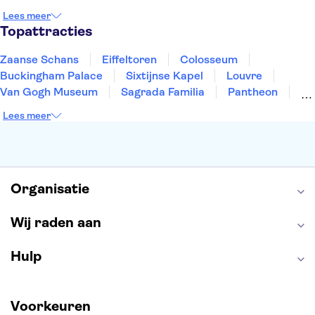
Rotterdam
Gent
Den Haag
Utrecht
Lees meer
Eindhoven
Haarlem
Leiden
Topattracties
Zaanse Schans
Eiffeltoren
Colosseum
Buckingham Palace
Sixtijnse Kapel
Louvre
Van Gogh Museum
Sagrada Familia
Pantheon
Tower of London
Rijksmuseum
Moulin Rouge
Lees meer
Keukenhof
ARTIS
Edinburgh Castle
Alcatraz
Park Güell
Alhambra
Efteling
Antelope Canyon
Organisatie
Wij raden aan
Hulp
Voorkeuren