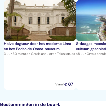
Halve dagtour door het moderne Lima
2-daagse meesle
en het Pedro de Osma-museum
cultuur, geschie
3 uur 30 minuten
·
Gratis annuleren
·
Talen: en, es
vanaf Lima
48 uur
·
Gratis annul
87
€
Vanaf:
Bestemmingen in de buurt