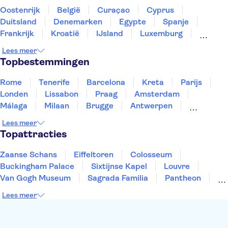
Oostenrijk
België
Curaçao
Cyprus
Duitsland
Denemarken
Egypte
Spanje
Frankrijk
Kroatië
IJsland
Luxemburg
Marokko
Nederland
Noorwegen
Portugal
Lees meer
Slovenië
Thailand
Tunesië
Turkije
Topbestemmingen
Rome
Tenerife
Barcelona
Kreta
Parijs
Londen
Lissabon
Praag
Amsterdam
Málaga
Milaan
Brugge
Antwerpen
Rotterdam
Gent
Den Haag
Utrecht
Lees meer
Eindhoven
Haarlem
Leiden
Topattracties
Zaanse Schans
Eiffeltoren
Colosseum
Buckingham Palace
Sixtijnse Kapel
Louvre
Van Gogh Museum
Sagrada Familia
Pantheon
Tower of London
Rijksmuseum
Moulin Rouge
Lees meer
Keukenhof
ARTIS
Edinburgh Castle
Alcatraz
Park Güell
Alhambra
Efteling
Antelope Canyon