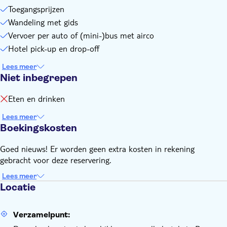
Wat geld voor lunch en/of souvenirs
Toegangsprijzen
Wandeling met gids
Vervoer per auto of (mini-)bus met airco
Hotel pick-up en drop-off
Lees meer
Niet inbegrepen
Eten en drinken
Lees meer
Boekingskosten
Goed nieuws! Er worden geen extra kosten in rekening
gebracht voor deze reservering.
Lees meer
Locatie
Verzamelpunt: