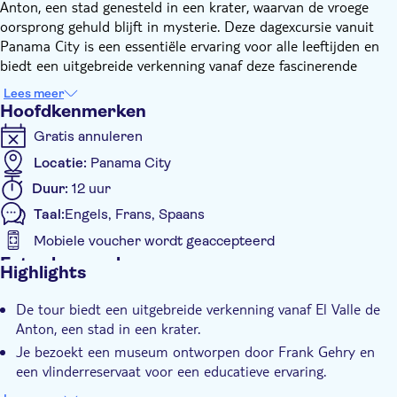
Anton, een stad genesteld in een krater, waarvan de vroege
oorsprong gehuld blijft in mysterie. Deze dagexcursie vanuit
Panama City is een essentiële ervaring voor alle leeftijden en
biedt een uitgebreide verkenning vanaf deze fascinerende
bestemming.
Lees meer
Je avontuur begint met een schilderachtige rij door charmante
Hoofdkenmerken
stadjes en de bergen in, waar je wordt getrakteerd op
Gratis annuleren
ontzagwekkende uitzichten. De eerste stop is bij een recent
gebouwd museum ontworpen door de beroemde architect
Locatie:
Panama City
Frank Gehry. Hierna bezoek je een vlinderreservaat om inzicht
Duur:
12 uur
te krijgen in deze prachtige dieren, voordat je naar de
Taal:
Engels, Frans, Spaans
dierentuin vanaf Nispero gaat.
De reis gaat verder met een korte wandeling naar de El Macho
Mobiele voucher wordt geaccepteerd
waterval, die dient als opwarming voor een andere korte tocht
Extra kenmerken
Highlights
naar de Petroglyph site. Nadat je je in het zweet hebt gewerkt,
Instant confirmation
ontspan je in de rustgevende omhelzing vanaf een natuurlijke
De tour biedt een uitgebreide verkenning vanaf El Valle de
Entree inbegrepen
warmwaterbron en zwembad, compleet met een verjongende
Anton, een stad in een krater.
moddermaskerbehandeling.
Tour met gids
Je bezoekt een museum ontworpen door Frank Gehry en
Het laatste deel vanaf je tour neemt je mee door de stad zelf,
Lokaal tintje
een vlinderreservaat voor een educatieve ervaring.
met spectaculaire uitzichten op de Sleeping Indian Mountain.
Een uitstapje naar de dierentuin vanaf Nispero is inbegrepen
Kleinere Groep
Je hebt de mogelijkheid om de lokale boerenmarkt en