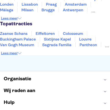
Londen
Lissabon
Praag
Amsterdam
Málaga
Milaan
Brugge
Antwerpen
Rotterdam
Gent
Den Haag
Utrecht
Lees meer
Eindhoven
Haarlem
Leiden
Topattracties
Zaanse Schans
Eiffeltoren
Colosseum
Buckingham Palace
Sixtijnse Kapel
Louvre
Van Gogh Museum
Sagrada Familia
Pantheon
Tower of London
Rijksmuseum
Moulin Rouge
Lees meer
Keukenhof
ARTIS
Edinburgh Castle
Alcatraz
Park Güell
Alhambra
Efteling
Antelope Canyon
Organisatie
Wij raden aan
Hulp