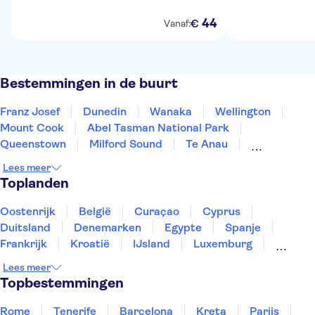
44
€
Vanaf:
Bestemmingen in de buurt
Franz Josef
Dunedin
Wanaka
Wellington
Mount Cook
Abel Tasman National Park
Queenstown
Milford Sound
Te Anau
Doubtful Sound
Tūrangi
Taupo
Rotorua
Lees meer
Auckland
Toplanden
Oostenrijk
België
Curaçao
Cyprus
Duitsland
Denemarken
Egypte
Spanje
Frankrijk
Kroatië
IJsland
Luxemburg
Marokko
Nederland
Noorwegen
Portugal
Lees meer
Slovenië
Thailand
Tunesië
Turkije
Topbestemmingen
Rome
Tenerife
Barcelona
Kreta
Parijs