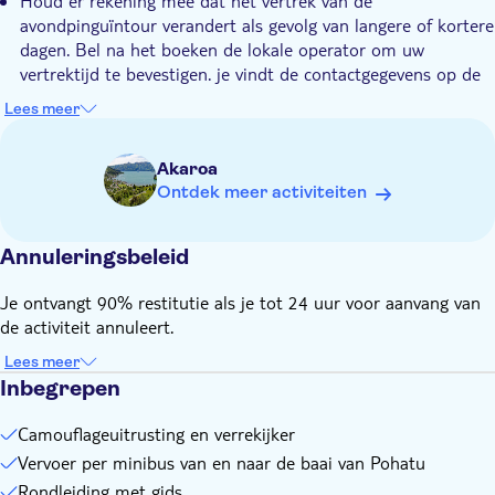
Houd er rekening mee dat het vertrek van de
avondpinguïntour verandert als gevolg van langere of kortere
dagen. Bel na het boeken de lokale operator om uw
vertrektijd te bevestigen. je vindt de contactgegevens op de
voucher na boeking
Lees meer
Vanwege mogelijke gladde oppervlakken met natte
weersomstandigheden, is de activiteit niet geschikt voor
Akaroa
mensen met loopproblemen of rolstoelgebruikers
Ontdek meer activiteiten
Verrekijker en camouflageuitrusting zijn aanwezig. Als u
echter uw eigen verrekijker heeft, wilt u deze misschien
meenemen, aangezien de verstrekte exemplaren mogelijk
Annuleringsbeleid
moeten worden gedeeld
Je ontvangt 90% restitutie als je tot 24 uur voor aanvang van
De minimumleeftijd om deel te nemen aan deze activiteit is
de activiteit annuleert.
2 jaar oud
In de zomer wordt aanbevolen om te dineren voordat u aan
Lees meer
de tour deelneemt
Inbegrepen
Het wordt aanbevolen om wandelschoenen of laarzen met
Camouflageuitrusting en verrekijker
een goede grip en warme kleding te dragen
Vervoer per minibus van en naar de baai van Pohatu
Rondleiding met gids