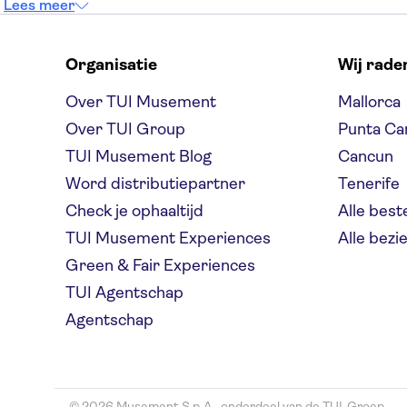
Lees meer
Organisatie
Wij rade
Over TUI Musement
Mallorca
Over TUI Group
Punta Ca
TUI Musement Blog
Cancun
Word distributiepartner
Tenerife
Check je ophaaltijd
Alle bes
TUI Musement Experiences
Alle bez
Green & Fair Experiences
TUI Agentschap
Agentschap
© 2026 Musement S.p.A., onderdeel van de TUI-Groep