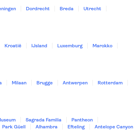
eningen
Dordrecht
Breda
Utrecht
Kroatië
IJsland
Luxemburg
Marokko
a
Milaan
Brugge
Antwerpen
Rotterdam
Museum
Sagrada Familia
Pantheon
Park Güell
Alhambra
Efteling
Antelope Canyon