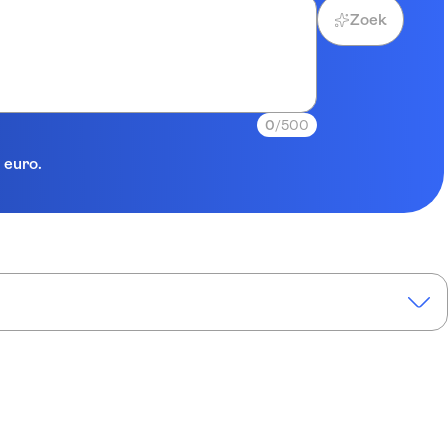
Zoek
0
/500
 euro.