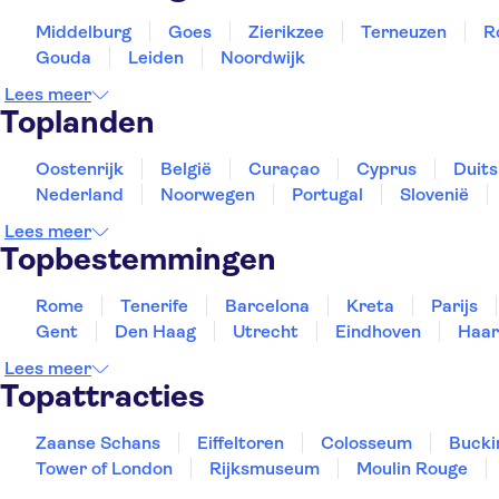
Middelburg
Goes
Zierikzee
Terneuzen
R
Gouda
Leiden
Noordwijk
Lees meer
Toplanden
Oostenrijk
België
Curaçao
Cyprus
Duits
Nederland
Noorwegen
Portugal
Slovenië
Lees meer
Topbestemmingen
Rome
Tenerife
Barcelona
Kreta
Parijs
Gent
Den Haag
Utrecht
Eindhoven
Haar
Lees meer
Topattracties
Zaanse Schans
Eiffeltoren
Colosseum
Bucki
Tower of London
Rijksmuseum
Moulin Rouge