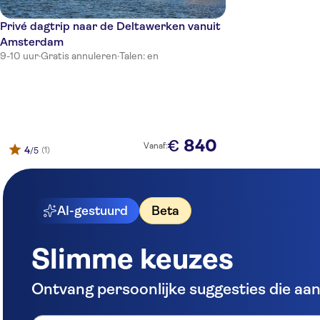
Privé dagtrip naar de Deltawerken vanuit
Amsterdam
9-10 uur
·
Gratis annuleren
·
Talen: en
840
€
Vanaf:
4
(1)
/5
AI-gestuurd
Beta
Slimme keuzes
Ontvang persoonlijke suggesties die aans