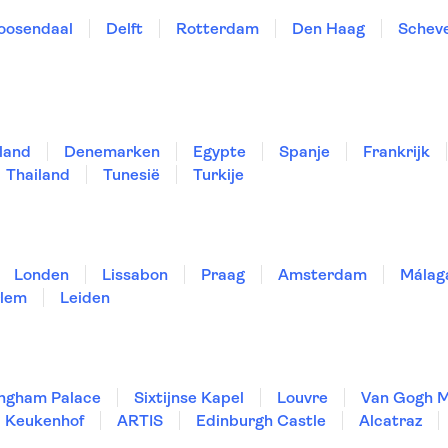
oosendaal
Delft
Rotterdam
Den Haag
Schev
land
Denemarken
Egypte
Spanje
Frankrijk
Thailand
Tunesië
Turkije
Londen
Lissabon
Praag
Amsterdam
Málag
lem
Leiden
ngham Palace
Sixtijnse Kapel
Louvre
Van Gogh 
Keukenhof
ARTIS
Edinburgh Castle
Alcatraz