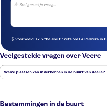
Stel gerust je vraag...
Voorbeeld: skip-the-line tickets om La Pedrera in 
Veelgestelde vragen over Veere
Welke plaatsen kan ik verkennen in de buurt van Veere?
Dit zijn een paar van onze favoriete plekken om te bezoeken in de buu
Middelburg
Goes
Zierikzee
Terneuzen
Roosendaal
Bestemmingen in de buurt