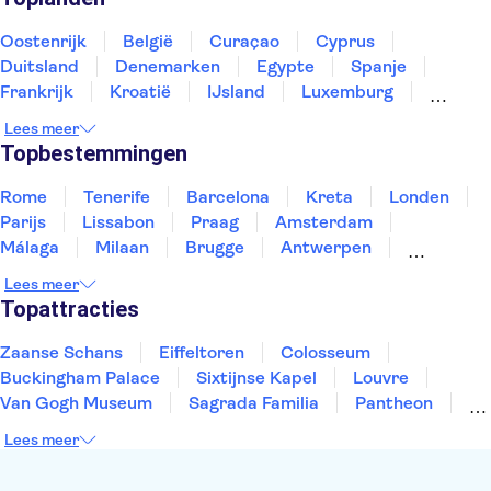
Kubuswoningen
Museumplein
Oostenrijk
België
Curaçao
Cyprus
Duitsland
Denemarken
Egypte
Spanje
Frankrijk
Kroatië
IJsland
Luxemburg
Marokko
Nederland
Noorwegen
Portugal
Lees meer
Slovenië
Thailand
Tunesië
Turkije
Topbestemmingen
Rome
Tenerife
Barcelona
Kreta
Londen
Parijs
Lissabon
Praag
Amsterdam
Málaga
Milaan
Brugge
Antwerpen
Rotterdam
Gent
Den Haag
Utrecht
Lees meer
Eindhoven
Haarlem
Leiden
Topattracties
Zaanse Schans
Eiffeltoren
Colosseum
Buckingham Palace
Sixtijnse Kapel
Louvre
Van Gogh Museum
Sagrada Familia
Pantheon
Tower of London
Rijksmuseum
Moulin Rouge
Lees meer
Keukenhof
ARTIS
Edinburgh Castle
Alcatraz
Park Güell
Alhambra
Efteling