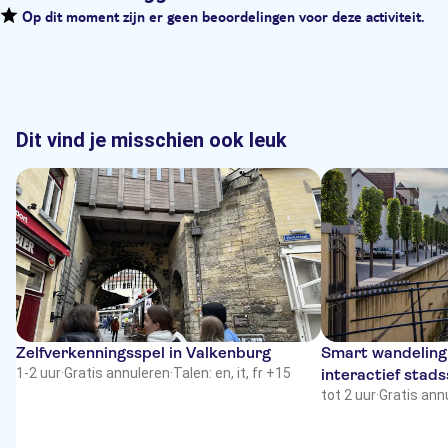
Op dit moment zijn er geen beoordelingen voor deze activiteit.
Dit vind je misschien ook leuk
Zelfverkenningsspel in Valkenburg
Smart wandeling
1-2 uur
·
Gratis annuleren
·
Talen: en, it, fr +15
interactief stads
tot 2 uur
·
Gratis ann