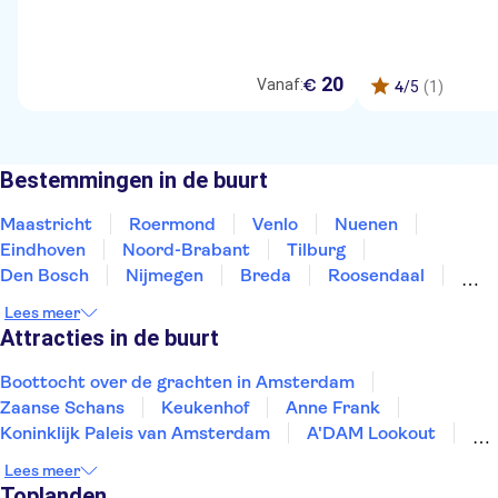
20
€
Vanaf:
4
/5
(1)
Bestemmingen in de buurt
Maastricht
Roermond
Venlo
Nuenen
Eindhoven
Noord-Brabant
Tilburg
Den Bosch
Nijmegen
Breda
Roosendaal
Arnhem
Dordrecht
Amersfoort
Gouda
Lees meer
Attracties in de buurt
Boottocht over de grachten in Amsterdam
Zaanse Schans
Keukenhof
Anne Frank
Koninklijk Paleis van Amsterdam
A'DAM Lookout
Rijksmuseum
Van Gogh Museum
Our House
Lees meer
AMAZE
De Dam
Markthal
De Wallen
Toplanden