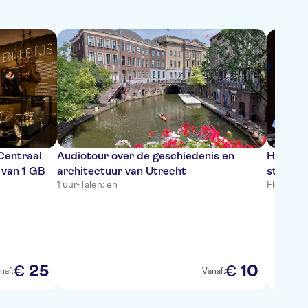
 Centraal
Audiotour over de geschiedenis en
Hoogtep
 van 1 GB
architectuur van Utrecht
stadswa
1 uur
·
Talen: en
Flexibel
·
T
met aud
25
10
€
€
naf:
Vanaf: