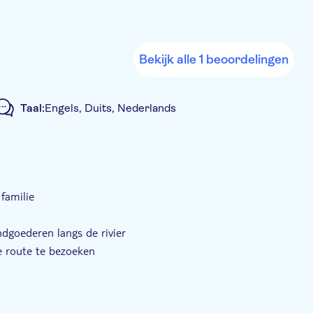
Bekijk alle 1 beoordelingen
Taal:
Engels, Duits, Nederlands
d
Privétocht
E-Voucher
Hotel pick-up
 familie
goederen langs de rivier
e route te bezoeken
e rivier