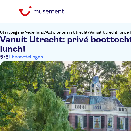
Startpagina
/
Nederland
/
Activiteiten in Utrecht
/
Vanuit Utrecht: privé
Vanuit Utrecht: privé boottoch
lunch!
5
/5
1 beoordelingen