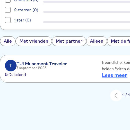
2 sterren (0)
1 ster (0)
Alle
Met vrienden
Met partner
Alleen
Met de f
freundliche, ko
TUI Musement Traveler
T
7 september 2025
beiden Seiten d
5
Duitsland
Lees meer
1 / 