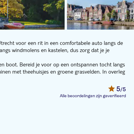
Utrecht voor een rit in een comfortabele auto langs de
angs windmolens en kastelen, dus zorg dat je je
en boot. Bereid je voor op een ontspannen tocht langs
inen met theehuisjes en groene grasvelden. In overleg
sea of windmolens te bezoeken, of voor een
5
/5
ngen lunch naar keuze in een uitstekend restaurant
Alle beoordelingen zijn geverifieerd