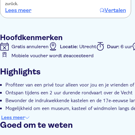
zurück.
Lees meer
Vertalen
Hoofdkenmerken
Gratis annuleren
Locatie:
Utrecht
Duur:
6 uur
Mobiele voucher wordt geaccepteerd
Extra kenmerken
Highlights
Instant confirmation
Tour met gids
Met maaltij
Transport inbegrepen
Lunch
Profiteer van een privé tour alleen voor jou en je vrienden of
Ontspan tijdens een 2 uur durende rondvaart over de Vecht
Bewonder de indrukwekkende kastelen en de 17e-eeuwse land
Mogelijkheid om een museum, kasteel of windmolen langs d
Geniet van een heerlijke 3-gangen lunch op een terras langs d
Lees meer
Goed om te weten