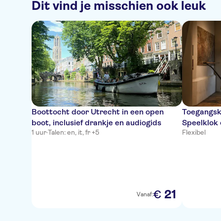
Dit vind je misschien ook leuk
Boottocht door Utrecht in een open
Toegangsk
boot, inclusief drankje en audiogids
Speelklok 
1 uur
·
Talen: en, it, fr +5
Flexibel
21
€
Vanaf: