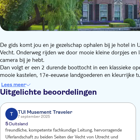
De gids komt jou en je gezelschap ophalen bij je hotel in 
Vecht. Onderweg rijden we door mooie kleine dorpjes en l
camera bij je hebt.
Dan volgt er een 2 durende boottocht in een klassieke op
mooie kastelen, 17e-eeuwse landgoederen en kleurrijke tu
kun je tijdens de tour stops aanvragen om een van de mu
Lees meer
rondleiding door Slot Zuylen.
Uitgelichte beoordelingen
Rond het middaguur ga je genieten van een heerlijke 3-ga
met een terras aan de rivier.
TUI Musement Traveler
T
7 september 2025
5
Duitsland
freundliche, kompetente fachkundige Leitung, hervorragende
Uferlandschaft zu beiden Seiten der Vecht von Utrecht und