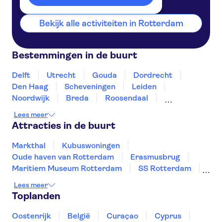
Bekijk alle activiteiten in Rotterdam
Bestemmingen in de buurt
Delft
Utrecht
Gouda
Dordrecht
Den Haag
Scheveningen
Leiden
Noordwijk
Breda
Roosendaal
Zierikzee
Haarlem
Amsterdam
Tilburg
Lees meer
Attracties in de buurt
Markthal
Kubuswoningen
Oude haven van Rotterdam
Erasmusbrug
Maritiem Museum Rotterdam
SS Rotterdam
Boottocht over de grachten in Amsterdam
Lees meer
Zaanse Schans
Keukenhof
Anne Frank
Toplanden
Koninklijk Paleis van Amsterdam
A'DAM Lookout
Rijksmuseum
Oostenrijk
België
Curaçao
Cyprus