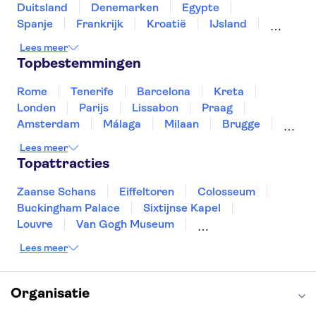
Van Gogh Museum
Our House
Duitsland
Denemarken
Egypte
Spanje
Frankrijk
Kroatië
IJsland
Luxemburg
Marokko
Nederland
Lees meer
Noorwegen
Portugal
Slovenië
Topbestemmingen
Thailand
Tunesië
Turkije
Rome
Tenerife
Barcelona
Kreta
Londen
Parijs
Lissabon
Praag
Amsterdam
Málaga
Milaan
Brugge
Antwerpen
Rotterdam
Gent
Lees meer
Den Haag
Utrecht
Eindhoven
Topattracties
Haarlem
Leiden
Zaanse Schans
Eiffeltoren
Colosseum
Buckingham Palace
Sixtijnse Kapel
Louvre
Van Gogh Museum
Sagrada Familia
Pantheon
Lees meer
Tower of London
Rijksmuseum
Moulin Rouge
Keukenhof
ARTIS
Edinburgh Castle
Alcatraz
Park Güell
Organisatie
Alhambra
Efteling
Antelope Canyon