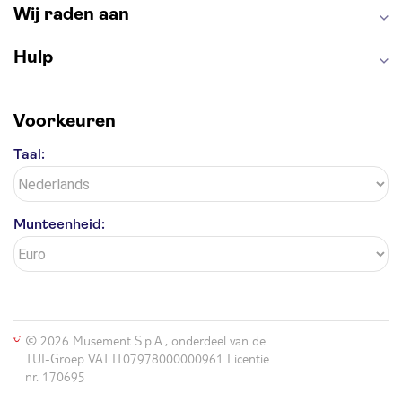
Wij raden aan
Hulp
Voorkeuren
Taal:
Munteenheid:
© 2026 Musement S.p.A., onderdeel van de
TUI-Groep VAT IT07978000000961 Licentie
nr. 170695