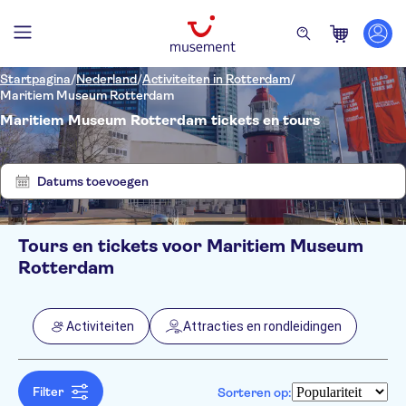
Startpagina
/
Nederland
/
Activiteiten in Rotterdam
/
Maritiem Museum Rotterdam
Maritiem Museum Rotterdam tickets en tours
Laat
Verwijder
2
filters
resultaten
zien
Datums toevoegen
Tours en tickets voor Maritiem Museum
Filters
Prijs (per volwassene)
Rotterdam
Hoteltransfer
Ticketopties
Instant confirmation
Categorieën
Min.
€
Max.
€
Activiteiten
Attracties en rondleidingen
Entree inbegrepen
Activiteiten
NO-PICKUP
Taal
E-Voucher
Wandeltochten
Attracties en rondleidingen
Engels
Fast track
Frans
Filter
Sorteren op:
Free cancellation