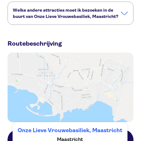
Welke andere attracties moet ik bezoeken in de
buurt van Onze Lieve Vrouwebasiliek, Maastricht?
Deze andere attracties in Onze Lieve Vrouwebasiliek,
Maastricht wil je niet missen:
Routebeschrijving
Sint Servaasbrug
Château Neercanne
Sint-Servaasbasiliek
Vrijthof
Onze Lieve Vrouwebasiliek, Maastricht
Maastricht