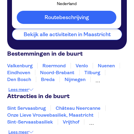
Nederland
Maastricht
Nederland
Routebeschrijving
Bekijk alle activiteiten in Maastricht
Bestemmingen in de buurt
Valkenburg
Roermond
Venlo
Nuenen
Eindhoven
Noord-Brabant
Tilburg
Den Bosch
Breda
Nijmegen
Roosendaal
Arnhem
Dordrecht
Lees meer
Terneuzen
Attracties in de buurt
Sint Servaasbrug
Château Neercanne
Onze Lieve Vrouwebasiliek, Maastricht
Sint-Servaasbasiliek
Vrijthof
Boottocht over de grachten in Amsterdam
Lees meer