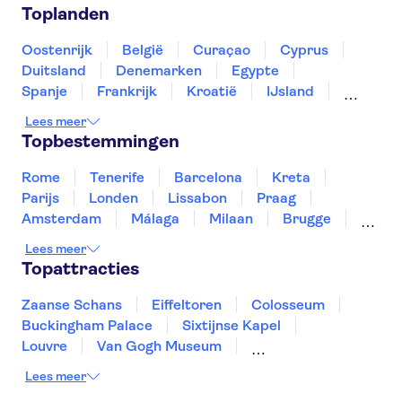
Zaanse Schans
Keukenhof
Anne Frank
Toplanden
Koninklijk Paleis van Amsterdam
A'DAM Lookout
Rijksmuseum
Oostenrijk
België
Curaçao
Cyprus
Van Gogh Museum
Our House
AMAZE
Duitsland
Denemarken
Egypte
Spanje
Frankrijk
Kroatië
IJsland
Luxemburg
Marokko
Nederland
Lees meer
Noorwegen
Portugal
Slovenië
Topbestemmingen
Thailand
Tunesië
Turkije
Rome
Tenerife
Barcelona
Kreta
Parijs
Londen
Lissabon
Praag
Amsterdam
Málaga
Milaan
Brugge
Antwerpen
Rotterdam
Gent
Lees meer
Den Haag
Utrecht
Eindhoven
Topattracties
Haarlem
Leiden
Zaanse Schans
Eiffeltoren
Colosseum
Buckingham Palace
Sixtijnse Kapel
Louvre
Van Gogh Museum
Sagrada Familia
Pantheon
Lees meer
Tower of London
Rijksmuseum