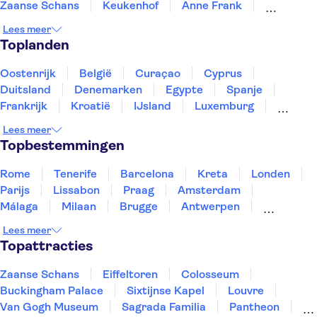
Zaanse Schans
Keukenhof
Anne Frank
Koninklijk Paleis van Amsterdam
A'DAM Lookout
Lees meer
Rijksmuseum
Van Gogh Museum
Our House
Toplanden
AMAZE
De Dam
Markthal
De Wallen
Kubuswoningen
Oostenrijk
België
Curaçao
Cyprus
Duitsland
Denemarken
Egypte
Spanje
Frankrijk
Kroatië
IJsland
Luxemburg
Marokko
Nederland
Noorwegen
Portugal
Lees meer
Slovenië
Thailand
Tunesië
Turkije
Topbestemmingen
Rome
Tenerife
Barcelona
Kreta
Londen
Parijs
Lissabon
Praag
Amsterdam
Málaga
Milaan
Brugge
Antwerpen
Rotterdam
Gent
Den Haag
Utrecht
Lees meer
Eindhoven
Haarlem
Leiden
Topattracties
Zaanse Schans
Eiffeltoren
Colosseum
Buckingham Palace
Sixtijnse Kapel
Louvre
Van Gogh Museum
Sagrada Familia
Pantheon