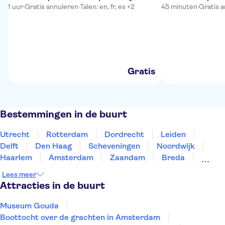
wafels en drankjes
1 uur
·
Gratis annuleren
·
Talen: en, fr, es +2
45 minuten
·
Gratis 
Gratis
Bestemmingen in de buurt
Utrecht
Rotterdam
Dordrecht
Leiden
Delft
Den Haag
Scheveningen
Noordwijk
Haarlem
Amsterdam
Zaandam
Breda
Amersfoort
Almere
Den Bosch
Lees meer
Attracties in de buurt
Museum Gouda
Boottocht over de grachten in Amsterdam