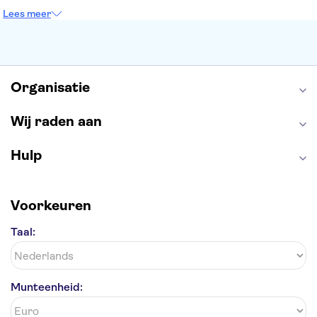
Tower of London
Rijksmuseum
Moulin Rouge
Lees meer
Keukenhof
ARTIS
Edinburgh Castle
Alcatraz
Park Güell
Alhambra
Efteling
Antelope Canyon
Organisatie
Wij raden aan
Hulp
Voorkeuren
Taal:
Munteenheid: