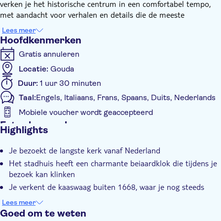
verken je het historische centrum in een comfortabel tempo,
met aandacht voor verhalen en details die de meeste
bezoekers missen.
Lees meer
Hoewel Gouda wereldberoemd is om zijn kaas, ligt het ware
Hoofdkenmerken
karakter vanaf de stad in de middeleeuwse straten, grachten,
Gratis annuleren
kerken en eeuwen vanaf handel en vakmanschap. Je gids zal de
belangrijkste bezienswaardigheden in verband brengen met de
Locatie:
Gouda
mensen en gebeurtenissen die de stad gevormd hebben,
Duur:
1 uur 30 minuten
waardoor de geschiedenis duidelijk en boeiend wordt.
Taal:
Engels, Italiaans, Frans, Spaans, Duits, Nederlands
De wandeling vindt volledig plaats in het compacte historische
centrum, ideaal voor een diepgaande wandeling. Omdat dit een
Mobiele voucher wordt geaccepteerd
privétour is, kunnen de route en de nadruk worden aangepast
Extra kenmerken
Highlights
aan jouw interesses.
Instant confirmation
Je bezoekt de langste kerk vanaf Nederland
Tour met gids
Het stadhuis heeft een charmante beiaardklok die tijdens je
Lokaal tintje
bezoek kan klinken
Privétocht
Je verkent de kaaswaag buiten 1668, waar je nog steeds
Regenachtige dag
kaas kunt kopen en proeven
Lees meer
E-Voucher
Het is een ontspannen tocht door middeleeuwse straten en
Goed om te weten
Wheelchair access