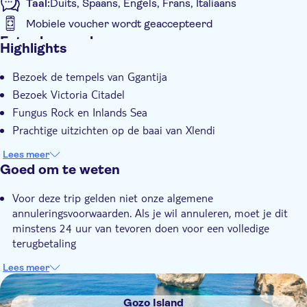
Taal:
Duits, Spaans, Engels, Frans, Italiaans
Mobiele voucher wordt geaccepteerd
Extra kenmerken
Highlights
Instant confirmation
Bezoek de tempels van Ggantija
E-Voucher
Bezoek Victoria Citadel
Hotel pick-up
Fungus Rock en Inlands Sea
Prachtige uitzichten op de baai van Xlendi
Lees meer
Goed om te weten
Voor deze trip gelden niet onze algemene
annuleringsvoorwaarden. Als je wil annuleren, moet je dit
minstens 24 uur van tevoren doen voor een volledige
terugbetaling
Lees meer
DSA1Gozo Island
Gozo Island