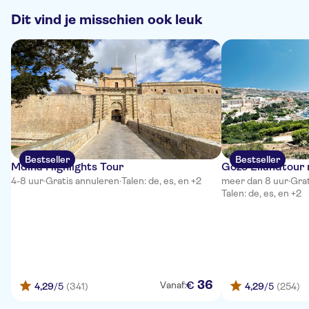
Dit vind je misschien ook leuk
Bestseller
Bestseller
Mdina Highlights Tour
Gozo Eilandtour 
4-8 uur
·
Gratis annuleren
·
Talen: de, es, en +2
meer dan 8 uur
·
Grat
Talen: de, es, en +2
36
€
Vanaf:
4,29
/5
(341)
4,29
/5
(254)