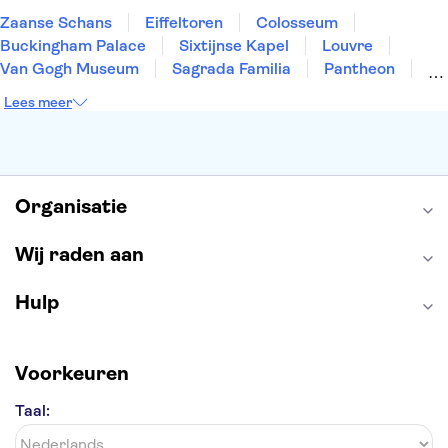
Zaanse Schans
Eiffeltoren
Colosseum
Buckingham Palace
Sixtijnse Kapel
Louvre
Van Gogh Museum
Sagrada Familia
Pantheon
Tower of London
Rijksmuseum
Moulin Rouge
Lees meer
Keukenhof
ARTIS
Edinburgh Castle
Alcatraz
Park Güell
Alhambra
Efteling
Antelope Canyon
Organisatie
Wij raden aan
Hulp
Voorkeuren
Taal: