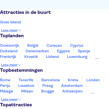
Attracties in de buurt
Gozo Island
Lees meer
Toplanden
Oostenrijk
België
Curaçao
Cyprus
Duitsland
Denemarken
Egypte
Spanje
Frankrijk
Kroatië
IJsland
Luxemburg
Marokko
Nederland
Noorwegen
Portugal
Lees meer
Slovenië
Thailand
Tunesië
Turkije
Topbestemmingen
Rome
Tenerife
Barcelona
Kreta
Londen
Parijs
Lissabon
Praag
Amsterdam
Málaga
Milaan
Brugge
Antwerpen
Rotterdam
Gent
Den Haag
Utrecht
Lees meer
Eindhoven
Haarlem
Leiden
Topattracties