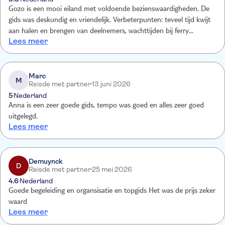
Gozo is een mooi eiland met voldoende bezienswaardigheden. De
gids was deskundig en vriendelijk. Verbeterpunten: teveel tijd kwijt
aan halen en brengen van deelnemers, wachttijden bij ferry
Lees meer
terminal. Ook ging de gids wel in erg groot detail bij het
archeologisch museum. Ze verloor daar de aandacht van veel
deelnemers.
Marc
M
Reisde met partner
13 juni 2026
5
Nederland
Anna is een zeer goede gids, tempo was goed en alles zeer goed
uitgelegd.
Lees meer
Demuynck
D
Reisde met partner
25 mei 2026
4.6
Nederland
Goede begeleiding en organsisatie en topgids Het was de prijs zeker
waard
Lees meer