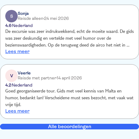
Sonja
S
Reisde alleen
24 mei 2026
4.6
Nederland
De excursie was zeer indrukwekkend, echt de moeite waard. De gids
was zeer deskundig en vertelde met veel humor over de
bezienswaardigheden. Op de terugweg deed de airco het niet in de
Lees meer
bus, deze werd binnen no time omgewisseld voor een bus met
werkende airco.
Veerle
V
Reisde met partner
14 april 2026
4.2
Nederland
Goed georganiseerde tour. Gids met veel kennis van Malta en
humor, bedankt Ian! Verscheidene must sees bezocht, met vaak wat
vrije tijd.
Lees meer
Alle beoordelingen