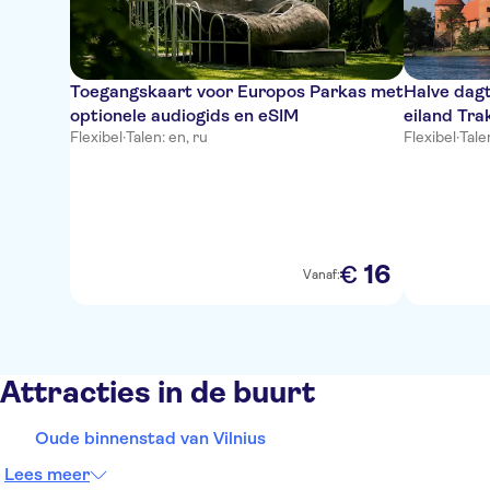
Toegangskaart voor Europos Parkas met
Halve dagt
optionele audiogids en eSIM
eiland Tra
Flexibel
·
Talen: en, ru
Flexibel
·
Talen
16
€
Vanaf:
Attracties in de buurt
Oude binnenstad van Vilnius
Lees meer