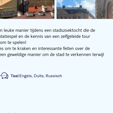
en leuke manier tijdens een stadszoektocht die de
tatiespel en de kennis van een zelfgeleide tour
 om te spelen!
es om te kraken en interessante feiten over de
een geweldige manier om de stad te verkennen terwijl
rijg je een samenvatting van je avontuur!
r
Taal:
Engels, Duits, Russisch
lstoeltoegankelijk
Diervriendelijk