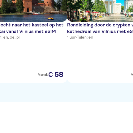
ocht naar het kasteel op het
Rondleiding door de crypten 
kai vanaf Vilnius met eSIM
kathedraal van Vilnius met e
: en, de, pl
1 uur
·
Talen: en
58
€
Vanaf:
V