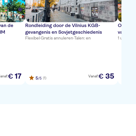
van de
Rondleiding door de Vilnius KGB-
Ontdek 
SIM
gevangenis en Sovjetgeschiedenis
vanaf Vi
Flexibel
·
Gratis annuleren
·
Talen: en
1 uur 30
17
35
€
€
anaf:
Vanaf:
5
(1)
/5