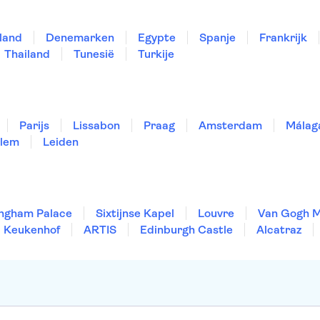
land
Denemarken
Egypte
Spanje
Frankrijk
Thailand
Tunesië
Turkije
Parijs
Lissabon
Praag
Amsterdam
Málag
lem
Leiden
ngham Palace
Sixtijnse Kapel
Louvre
Van Gogh 
Keukenhof
ARTIS
Edinburgh Castle
Alcatraz