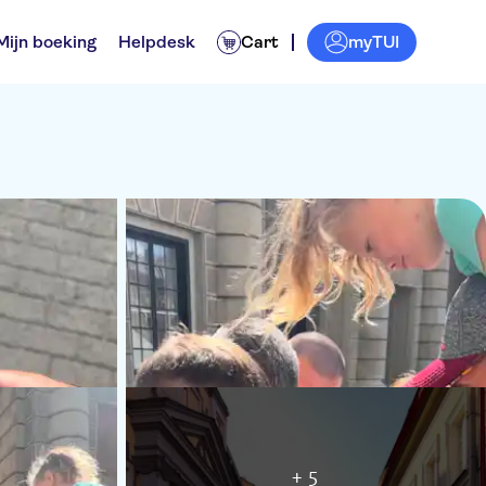
myTUI
Mijn boeking
Helpdesk
Cart
+ 5