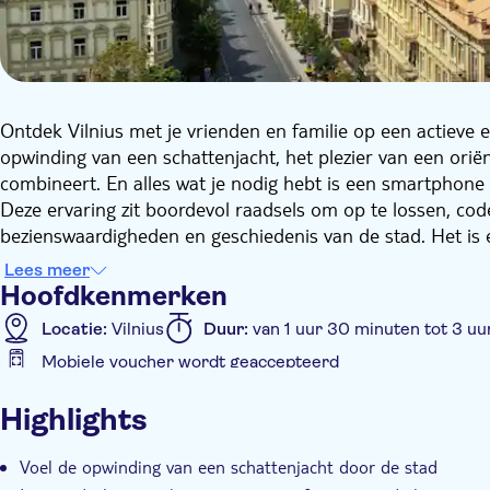
Ontdek Vilnius met je vrienden en familie op een actieve 
opwinding van een schattenjacht, het plezier van een oriën
combineert. En alles wat je nodig hebt is een smartphone
Deze ervaring zit boordevol raadsels om op te lossen, cod
bezienswaardigheden en geschiedenis van de stad. Het is 
je een geweldige tijd hebt met je team. En aan het einde k
Lees meer
Hoofdkenmerken
Locatie:
Vilnius
Duur:
van 1 uur 30 minuten tot 3 uu
Mobiele voucher wordt geaccepteerd
Extra kenmerken
Highlights
Instant confirmation
Privétocht
Privé groep
Ro
Voel de opwinding van een schattenjacht door de stad