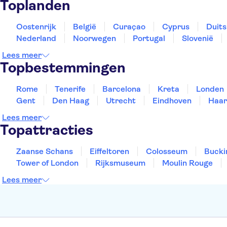
Toplanden
Oostenrijk
België
Curaçao
Cyprus
Duits
Nederland
Noorwegen
Portugal
Slovenië
Lees meer
Topbestemmingen
Rome
Tenerife
Barcelona
Kreta
Londen
Gent
Den Haag
Utrecht
Eindhoven
Haar
Lees meer
Topattracties
Zaanse Schans
Eiffeltoren
Colosseum
Bucki
Tower of London
Rijksmuseum
Moulin Rouge
Lees meer