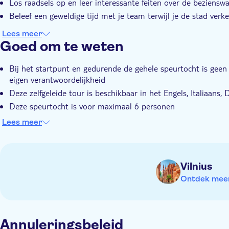
Los raadsels op en leer interessante feiten over de beziens
Beleef een geweldige tijd met je team terwijl je de stad verk
Lees meer
Goed om te weten
Bij het startpunt en gedurende de gehele speurtocht is geen
eigen verantwoordelijkheid
Deze zelfgeleide tour is beschikbaar in het Engels, Italiaans, 
Deze speurtocht is voor maximaal 6 personen
Na boeking ontvang je een bevestigingsmail met de startkno
Lees meer
De zoektocht duurt slechts 24 uur vanaf het moment dat je 
avontuur bekijken
Het wordt aanbevolen om overdag aan de zoektocht te begi
Vilnius
De zoektocht is geschikt voor teams of gezinnen van alle leeft
Ontdek meer 
Alles wat je nodig hebt is een smartphone of tablet met een
Je moet bereid zijn om tot 5 kilometer te lopen
Annuleringsbeleid