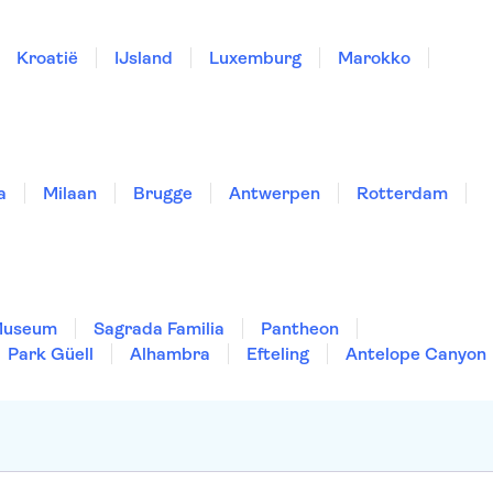
Kroatië
IJsland
Luxemburg
Marokko
a
Milaan
Brugge
Antwerpen
Rotterdam
Museum
Sagrada Familia
Pantheon
Park Güell
Alhambra
Efteling
Antelope Canyon