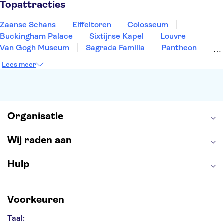
Topattracties
Zaanse Schans
Eiffeltoren
Colosseum
Buckingham Palace
Sixtijnse Kapel
Louvre
Van Gogh Museum
Sagrada Familia
Pantheon
Tower of London
Rijksmuseum
Moulin Rouge
Lees meer
Keukenhof
ARTIS
Edinburgh Castle
Alcatraz
Park Güell
Alhambra
Efteling
Antelope Canyon
Organisatie
Wij raden aan
Hulp
Voorkeuren
Taal: