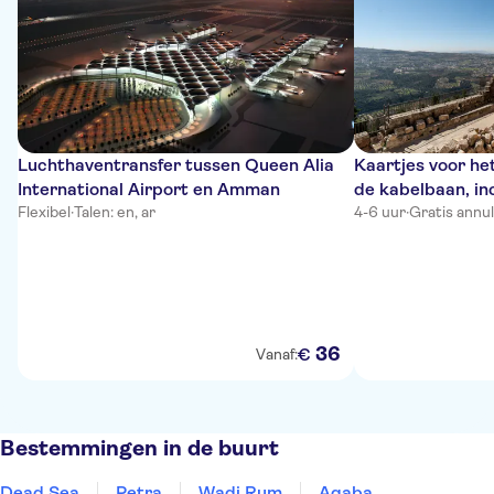
Luchthaventransfer tussen Queen Alia
Kaartjes voor het
International Airport en Amman
de kabelbaan, in
Flexibel
·
Talen: en, ar
4-6 uur
·
Gratis annu
36
€
Vanaf:
Bestemmingen in de buurt
Dead Sea
Petra
Wadi Rum
Aqaba