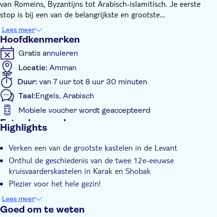
van Romeins, Byzantijns tot Arabisch-islamitisch. Je eerste
stop is bij een van de belangrijkste en grootste
kruisvaarderskastelen in de Levant-regio: Crac Des Moabites
Lees meer
(plaatselijk bekend als Karak Castle). Dit 12e-eeuwse kasteel
Hoofdkenmerken
stond grotendeels onder de directe controle van vechtende
Gratis annuleren
kruisvaarders tijdens de Heilige Oorlogen en diende als een
belangrijk bolwerk. Je krijgt ook de kans om Krak de Montreal
Locatie:
Amman
of Mons Regalis (plaatselijk bekend als Al Shobak Castle) te
Duur:
van 7 uur tot 8 uur 30 minuten
verkennen. Dit indrukwekkende fort werd gebouwd door koning
Taal:
Engels, Arabisch
Boudewijn I van Jeruzalem om de weg van Egypte naar
Damascus te bewaken.
Mobiele voucher wordt geaccepteerd
Extra kenmerken
Highlights
Instant confirmation
Verken een van de grootste kastelen in de Levant
Exclusieve locatie
Onthul de geschiedenis van de twee 12e-eeuwse
Tour met gids
kruisvaarderskastelen in Karak en Shobak
Lokaal tintje
Plezier voor het hele gezin!
E-Voucher
Leef en adem de Jordaanse geschiedenis
Lees meer
Goed om te weten
Hotel pick-up