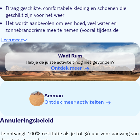
Transport inbegrepen
Draag geschikte, comfortabele kleding en schoenen die
geschikt zijn voor het weer
Het wordt aanbevolen om een hoed, veel water en
zonnebrandcrème mee te nemen (vooral tijdens de
zomermaanden)
Lees meer
Vergeet je camera niet!
DSA1Wadi Rum
Zorg dat je ten minste 15 minuten voordat je ophaalservice
Wadi Rum
gepland staat klaarstaat
Heb je de juiste activiteit nog niet gevonden?
Ontdek meer
Amman
Ontdek meer activiteiten
Annuleringsbeleid
Je ontvangt 100% restitutie als je tot 36 uur voor aanvang van