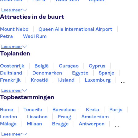
Lees meer
Attracties in de buurt
Mount Nebo
Queen Alia International Airport
Petra
Wadi Rum
Lees meer
Toplanden
Oostenrijk
België
Curaçao
Cyprus
Duitsland
Denemarken
Egypte
Spanje
Frankrijk
Kroatië
IJsland
Luxemburg
Marokko
Nederland
Noorwegen
Portugal
Lees meer
Slovenië
Thailand
Tunesië
Turkije
Topbestemmingen
Rome
Tenerife
Barcelona
Kreta
Parijs
Londen
Lissabon
Praag
Amsterdam
Málaga
Milaan
Brugge
Antwerpen
Rotterdam
Gent
Den Haag
Utrecht
Lees meer
Eindhoven
Haarlem
Leiden