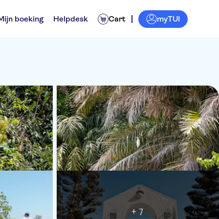
myTUI
Mijn boeking
Helpdesk
Cart
+ 7