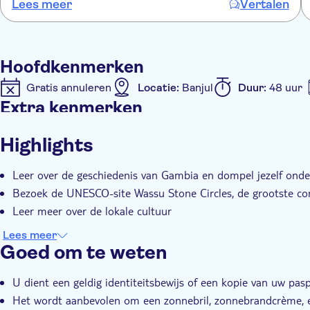
Na het ontbijt verlaat u het kamp voor een stop bij het d
Lees meer
Vertalen
Burreh. Dit dorp is tevens het administratieve centrum van
Hoofdkenmerken
Gratis annuleren
Locatie:
Banjul
Duur:
48 uur
Extra kenmerken
Instant confirmation
Entree inbegrepen
Tour m
Highlights
Transport inbegrepen
Leer over de geschiedenis van Gambia en dompel jezelf onder
Bezoek de UNESCO-site Wassu Stone Circles, de grootste conc
Leer meer over de lokale cultuur
Lees meer
Goed om te weten
U dient een geldig identiteitsbewijs of een kopie van uw pas
Het wordt aanbevolen om een zonnebril, zonnebrandcrème, 