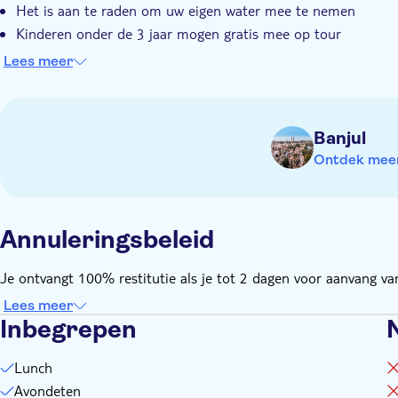
Het is aan te raden om uw eigen water mee te nemen
Kinderen onder de 3 jaar mogen gratis mee op tour
Ophalen is mogelijk vanaf 6:20 uur bij geselecteerde hotels 
Lees meer
meer informatie.
Banjul
Ontdek meer 
Annuleringsbeleid
Je ontvangt 100% restitutie als je tot 2 dagen voor aanvang van 
Lees meer
Inbegrepen
Lunch
Avondeten