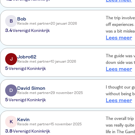
Bob
The trip involv
B
Reisde met partner
20 januari 2026
off experiences
3.4
Verenigd Koninkrijk
was a bit mislea
Lees meer
In reality this 
expected the ni
was too basic! 
Jobro62
The guide was v
knowledgeable.
J
Reisde met partner
10 januari 2026
down side was t
5
Verenigd Koninkrijk
Lees meer
David Simon
I thought our g
D
Reisde met partner
29 november 2025
without being bo
5
Verenigd Koninkrijk
Lees meer
Kevin
The overall tri
K
Reisde met partner
15 november 2025
was really quite
3.8
Verenigd Koninkrijk
life in The Gamb