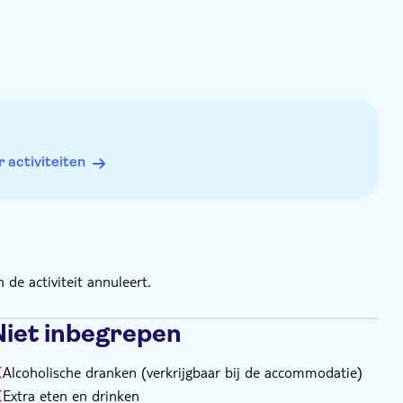
in de stad Serrekunda. Zie het gedeelte 'Verzamelpunt' voor
activiteiten
de activiteit annuleert.
Niet inbegrepen
Alcoholische dranken (verkrijgbaar bij de accommodatie)
Extra eten en drinken