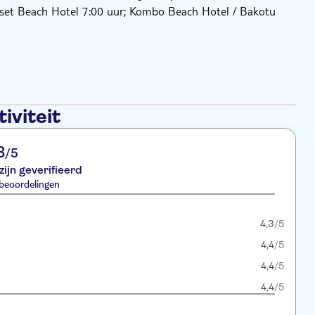
unset Beach Hotel 7:00 uur; Kombo Beach Hotel / Bakotu
iviteit
3
/5
zijn geverifieerd
beoordelingen
4,3
/5
4,4
/5
4,4
/5
4,4
/5