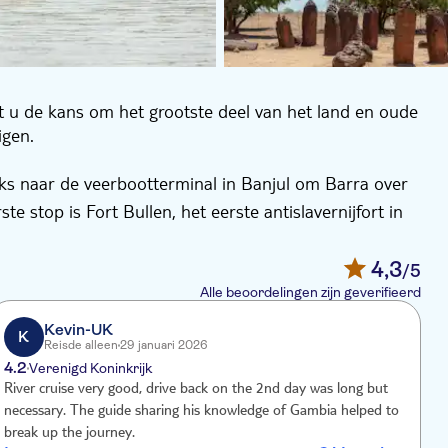
t u de kans om het grootste deel van het land en oude
igen.
eks naar de veerbootterminal in Banjul om Barra over
 stop is Fort Bullen, het eerste antislavernijfort in
nis laat maken met de geschiedenis van de plek.
-markt in Lumo, een relatief drukke markt. U stopt
4,3
/5
ratie steencirkels ter wereld, gebouwd tussen de derde
Alle beoordelingen zijn geverifieerd
oottocht over de Gambiarivier. Lunch tijdens een
Kevin-UK
K
Reisde alleen
29 januari 2026
n krokodillen. De eerste dag van uw reis eindigt bij
4.2
3
Verenigd Koninkrijk
ouwd in Afrikaanse hutstijl. Alle accommodaties
River cruise very good, drive back on the 2nd day was long but
T
een folkloristisch muziekoptreden van de dorpelingen.
necessary. The guide sharing his knowledge of Gambia helped to
e
et kamp om vogels en andere wilde dieren te spotten.
break up the journey.
j