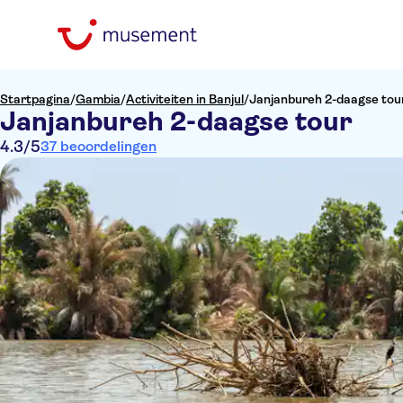
Startpagina
/
Gambia
/
Activiteiten in Banjul
/
Janjanbureh 2-daagse tou
Janjanbureh 2-daagse tour
4.3
/5
37 beoordelingen