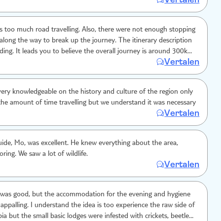
es too much road travelling. Also, there were not enough stopping
 along the way to break up the journey. The itinerary description
ding. It leads you to believe the overall journey is around 300km.
Vertalen
is just a one way distance and the full travel is around 600km! We
ght accommodation to be basic, as part of the experience but it
On a positive note the guide Mo was very friendly and
ery knowledgeable on the history and culture of the region only
he amount of time travelling but we understand it was necessary
Vertalen
uide, Mo, was excellent. He knew everything about the area,
ring. We saw a lot of wildlife.
Vertalen
p was good, but the accommodation for the evening and hygiene
 appalling. I understand the idea is too experience the raw side of
ia but the small basic lodges were infested with crickets, beetles