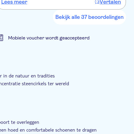
orp Georgetown, plaatselijk bekend als Jang Jang
Lees meer
Vertalen
L
y
 de centrale riviertak.
i
e
Bekijk alle 37 beoordelingen
e
w
Mobiele voucher wordt geaccepteerd
et gids
Met maaltijd
Hotel pick-up
 in de natuur en tradities
entratie steencirkels ter wereld
poort te overleggen
een hoed en comfortabele schoenen te dragen