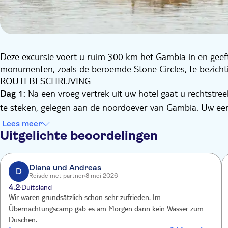
Deze excursie voert u ruim 300 km het Gambia in en geef
monumenten, zoals de beroemde Stone Circles, te bezicht
ROUTEBESCHRIJVING
Na een vroeg vertrek uit uw hotel gaat u rechtstre
Dag 1:
te steken, gelegen aan de noordoever van Gambia. Uw eerste
de regio. Hier neemt u deel aan een rondleiding die u ken
Lees meer
Na een korte koffiepauze gaat u verder naar de Farafenni
Uitgelichte beoordelingen
vervolgens bij de Wassu-steencirkels, de grootste concent
eeuw voor Christus en de zestiende eeuw na Christus.
Vanaf hier vaart u naar Kuntaur voor een 4 uur durende b
Diana und Andreas
D
Reisde met partner
8 mei 2026
tocht langs de mangrovebossen en spot nijlpaarden, apen e
4.2
Duitsland
Jang Jang Burreh Camp. Dit is een traditioneel kamp, geb
Wir waren grundsätzlich schon sehr zufrieden. Im
hebben een eigen badkamer. Geniet tijdens het diner van 
Übernachtungscamp gab es am Morgen dann kein Wasser zum
De volgende dag staat u op en wandelt u rond in h
Dag 2:
Duschen.