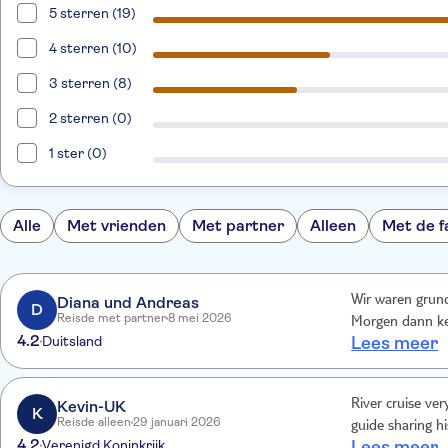
5 sterren (19)
4 sterren (10)
3 sterren (8)
2 sterren (0)
1 ster (0)
Alle
Met vrienden
Met partner
Alleen
Met de f
Diana und Andreas
Wir waren grun
D
Reisde met partner
8 mei 2026
Morgen dann ke
4.2
Duitsland
Lees meer
Kevin-UK
River cruise ve
K
Reisde alleen
29 januari 2026
guide sharing h
4.2
Verenigd Koninkrijk
Lees meer