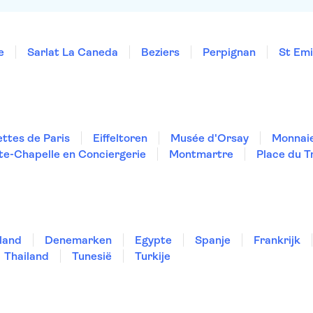
e
Sarlat La Caneda
Beziers
Perpignan
St Emi
ttes de Paris
Eiffeltoren
Musée d'Orsay
Monnaie
te-Chapelle en Conciergerie
Montmartre
Place du 
land
Denemarken
Egypte
Spanje
Frankrijk
Thailand
Tunesië
Turkije