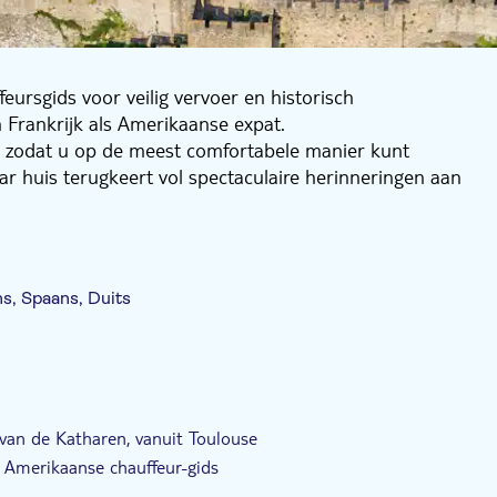
eursgids voor veilig vervoer en historisch
 Frankrijk als Amerikaanse expat.
n - zodat u op de meest comfortabele manier kunt
ar huis terugkeert vol spectaculaire herinneringen aan
ad Carcassonne, de 4 kleine kastelen van Lastours en
ns, Spaans, Duits
van de Katharen, vanuit Toulouse
n Amerikaanse chauffeur-gids