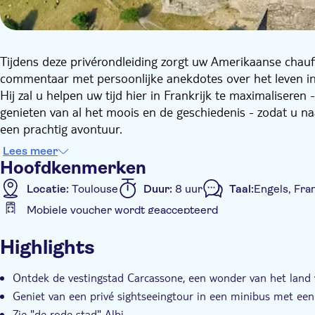
Tijdens deze privérondleiding zorgt uw Amerikaanse chauff
commentaar met persoonlijke anekdotes over het leven in
Hij zal u helpen uw tijd hier in Frankrijk te maximalisere
genieten van al het moois en de geschiedenis - zodat u na
een prachtig avontuur.
Tijdens deze dagexcursie ontdekt u de beroemde vestingst
Lees meer
de rode stad Albi.
Hoofdkenmerken
Locatie:
Toulouse
Duur:
8 uur
Taal:
Engels, Fra
Mobiele voucher wordt geaccepteerd
Extra kenmerken
Highlights
Instant confirmation
Privé groep
Ontdek de vestingstad Carcassone, een wonder van het land 
Geniet van een privé sightseeingtour in een minibus met ee
Zie "de rode stad" Albi