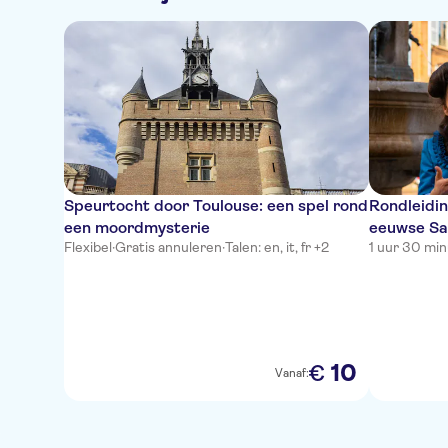
Speurtocht door Toulouse: een spel rond
Rondleidin
een moordmysterie
eeuwse Sai
Flexibel
·
Gratis annuleren
·
Talen: en, it, fr +2
1 uur 30 mi
10
€
Vanaf: