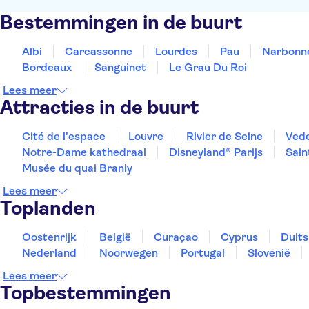
Bestemmingen in de buurt
Albi
Carcassonne
Lourdes
Pau
Narbonn
Bordeaux
Sanguinet
Le Grau Du Roi
Lees meer
Attracties in de buurt
Cité de l'espace
Louvre
Rivier de Seine
Vede
Notre-Dame kathedraal
Disneyland® Parijs
Sain
Musée du quai Branly
Lees meer
Toplanden
Oostenrijk
België
Curaçao
Cyprus
Duits
Nederland
Noorwegen
Portugal
Slovenië
Lees meer
Topbestemmingen