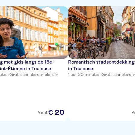
g met gids langs de 18e-
Romantisch stadsontdekkings
nt-Étienne in Toulouse
in Toulouse
nuten
·
Gratis annuleren
·
Talen: fr
1 uur 30 minuten
·
Gratis annuleren
·
20
€
Vanaf:
V