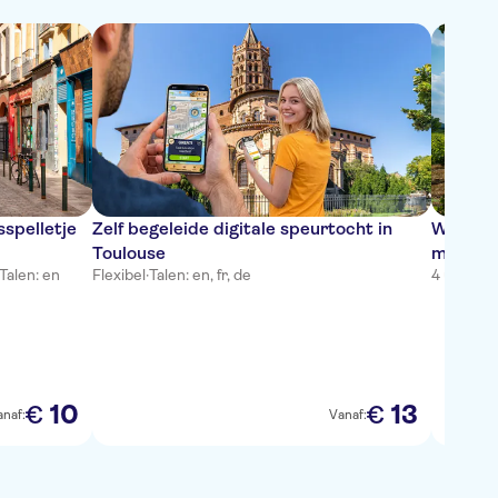
spelletje
Zelf begeleide digitale speurtocht in
Wijntour
Toulouse
met pro
Talen: en
Flexibel
·
Talen: en, fr, de
4 uur
·
Gra
10
13
€
€
anaf:
Vanaf: