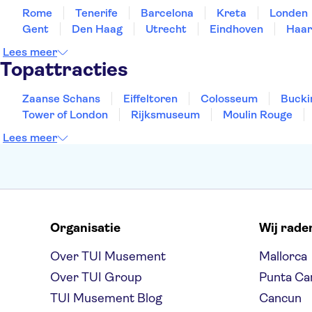
Rome
Tenerife
Barcelona
Kreta
Londen
Gent
Den Haag
Utrecht
Eindhoven
Haar
Lees meer
Topattracties
Zaanse Schans
Eiffeltoren
Colosseum
Bucki
Tower of London
Rijksmuseum
Moulin Rouge
Lees meer
Organisatie
Wij rade
Over TUI Musement
Mallorca
Over TUI Group
Punta Ca
TUI Musement Blog
Cancun