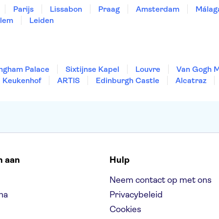
Parijs
Lissabon
Praag
Amsterdam
Málag
lem
Leiden
ngham Palace
Sixtijnse Kapel
Louvre
Van Gogh 
Keukenhof
ARTIS
Edinburgh Castle
Alcatraz
n aan
Hulp
Neem contact op met ons
na
Privacybeleid
Cookies