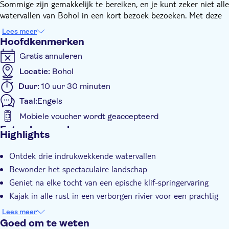
Sommige zijn gemakkelijk te bereiken, en je kunt zeker niet alle
watervallen van Bohol in een kort bezoek bezoeken. Met deze
tour kun je enkele verborgen watervallen bezoeken die anders
Lees meer
moeilijker te bereiken zijn.
Hoofdkenmerken
Je zwemt, duikt, spettert en springt in drie verborgen
Gratis annuleren
watervallen: Ingkuman, Pahangog en Dam-Agan. Je wandelt op
en neer terwijl je op zoek bent naar opwinding in deze
Locatie:
Bohol
prachtige watervallen door tropische jungles, rijstvelden en
Duur:
10 uur 30 minuten
kokospalmen.
Taal:
Engels
Oh, en hadden we dat al gezegd? We eindigen de dag met
kajakken in de pittoreske en magisch rustige Tagbanue-rivier.
Mobiele voucher wordt geaccepteerd
We gaan de riviermonding binnen vanuit de oceaan en reizen
Extra kenmerken
Highlights
omhoog. Bovendien heb je de kans om te stoppen op een
Instant confirmation
kleine zandbank voor een spectaculair uitzicht op de
Ontdek drie indrukwekkende watervallen
Tour met gids
zonsondergang.
Bewonder het spectaculaire landschap
Geniet na elke tocht van een epische klif-springervaring
Kajak in alle rust in een verborgen rivier voor een prachtig
uitzicht op de zonsondergang
Lees meer
Goed om te weten