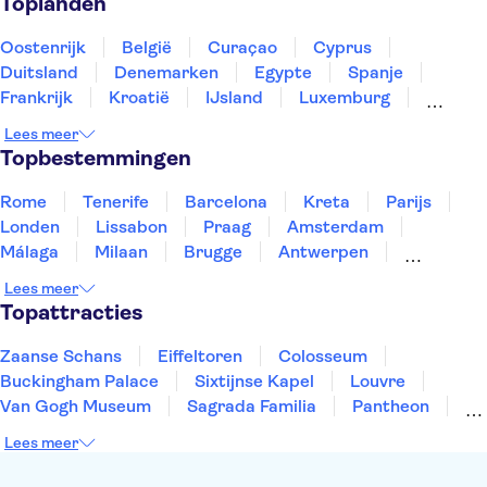
Toplanden
Oostenrijk
België
Curaçao
Cyprus
Duitsland
Denemarken
Egypte
Spanje
Frankrijk
Kroatië
IJsland
Luxemburg
Marokko
Nederland
Noorwegen
Portugal
Lees meer
Slovenië
Thailand
Tunesië
Turkije
Topbestemmingen
Rome
Tenerife
Barcelona
Kreta
Parijs
Londen
Lissabon
Praag
Amsterdam
Málaga
Milaan
Brugge
Antwerpen
Rotterdam
Gent
Den Haag
Utrecht
Lees meer
Eindhoven
Haarlem
Leiden
Topattracties
Zaanse Schans
Eiffeltoren
Colosseum
Buckingham Palace
Sixtijnse Kapel
Louvre
Van Gogh Museum
Sagrada Familia
Pantheon
Tower of London
Rijksmuseum
Moulin Rouge
Lees meer
Keukenhof
ARTIS
Edinburgh Castle
Alcatraz
Park Güell
Alhambra
Efteling