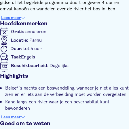
gidsen. Het begeleide programma duurt ongeveer 4 uur en
omvat kanoën en wandelen over de rivier het bos in. Een
rustige kanotocht leidt langs een rivier waar u een beverhabitat
Lees meer
kunt bewonderen. Er is een grote kans om bevers en ander
Hoofdkenmerken
wild te zien.
Gratis annuleren
Locatie:
Pärnu
Duur:
tot 4 uur
Taal:
Engels
Beschikbaarheid:
Dagelijks
Mobiele voucher wordt geaccepteerd
Highlights
Extra kenmerken
Beleef 's nachts een boswandeling, wanneer je niet alles kunt
Instant confirmation
zien en er iets aan de verbeelding moet worden overgelaten
Groepsexcursie
Kano langs een rivier waar je een beverhabitat kunt
bewonderen
Loop over de rivier en het bos in
Lees meer
Goed om te weten