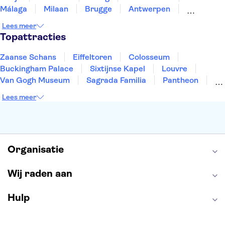
Málaga
Milaan
Brugge
Antwerpen
Rotterdam
Gent
Den Haag
Utrecht
Lees meer
Eindhoven
Haarlem
Leiden
Topattracties
Zaanse Schans
Eiffeltoren
Colosseum
Buckingham Palace
Sixtijnse Kapel
Louvre
Van Gogh Museum
Sagrada Familia
Pantheon
Tower of London
Rijksmuseum
Moulin Rouge
Lees meer
Keukenhof
ARTIS
Edinburgh Castle
Alcatraz
Park Güell
Alhambra
Efteling
Antelope Canyon
Organisatie
Wij raden aan
Hulp