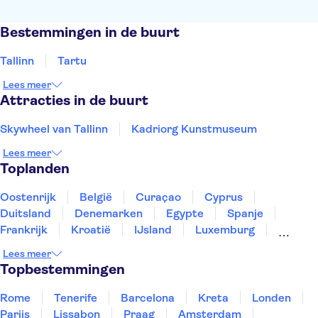
Bestemmingen in de buurt
Tallinn
Tartu
Lees meer
Attracties in de buurt
Skywheel van Tallinn
Kadriorg Kunstmuseum
Lees meer
Toplanden
Oostenrijk
België
Curaçao
Cyprus
Duitsland
Denemarken
Egypte
Spanje
Frankrijk
Kroatië
IJsland
Luxemburg
Marokko
Nederland
Noorwegen
Portugal
Lees meer
Slovenië
Thailand
Tunesië
Turkije
Topbestemmingen
Rome
Tenerife
Barcelona
Kreta
Londen
Parijs
Lissabon
Praag
Amsterdam