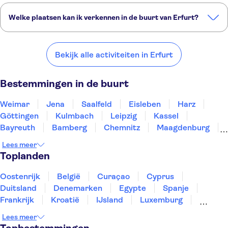
Welke plaatsen kan ik verkennen in de buurt van Erfurt?
Dit zijn een paar van onze favoriete plekken om te bezoeken in de
buurt van Erfurt:
Bekijk alle activiteiten in Erfurt
Weimar
Jena
Saalfeld
Eisleben
Harz
Bestemmingen in de buurt
Weimar
Jena
Saalfeld
Eisleben
Harz
Göttingen
Kulmbach
Leipzig
Kassel
Bayreuth
Bamberg
Chemnitz
Maagdenburg
Braunschweig
Wittenberg
Lees meer
Toplanden
Oostenrijk
België
Curaçao
Cyprus
Duitsland
Denemarken
Egypte
Spanje
Frankrijk
Kroatië
IJsland
Luxemburg
Marokko
Nederland
Noorwegen
Portugal
Lees meer
Slovenië
Thailand
Tunesië
Turkije