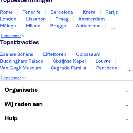
Topbestemmingen
Rome
Tenerife
Barcelona
Kreta
Parijs
Londen
Lissabon
Praag
Amsterdam
Málaga
Milaan
Brugge
Antwerpen
Rotterdam
Gent
Den Haag
Utrecht
Lees meer
Eindhoven
Haarlem
Leiden
Topattracties
Zaanse Schans
Eiffeltoren
Colosseum
Buckingham Palace
Sixtijnse Kapel
Louvre
Van Gogh Museum
Sagrada Familia
Pantheon
Tower of London
Rijksmuseum
Moulin Rouge
Lees meer
Keukenhof
ARTIS
Edinburgh Castle
Alcatraz
Park Güell
Alhambra
Efteling
Organisatie
Antelope Canyon
Wij raden aan
Hulp