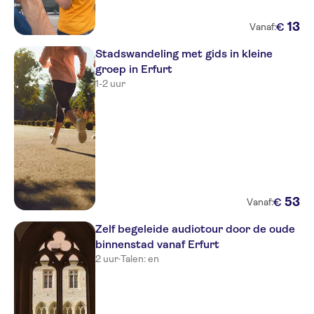
13
€
Vanaf:
Stadswandeling met gids in kleine
groep in Erfurt
1-2 uur
53
€
Vanaf:
Zelf begeleide audiotour door de oude
binnenstad vanaf Erfurt
2 uur
·
Talen: en