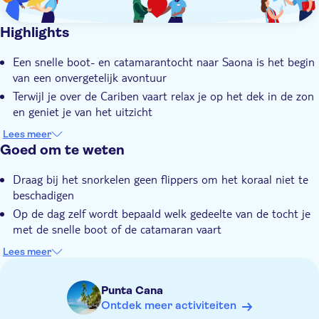
- 17.00 tot 18.00 uur – terugkeer naar Punta Cana of Bavaro
- 17.30 tot 18.00 uur – drop-off bij je hotel
Highlights
Let op: de tijden, het programma en de volgorde van de boten
kunnen op de dag zelf variëren
Een snelle boot- en catamarantocht naar Saona is het begin
van een onvergetelijk avontuur
Terwijl je over de Cariben vaart relax je op het dek in de zon
en geniet je van het uitzicht
We hebben een Instagram-perfect privé strand voor je
Lees meer
gereserveerd waar je je handdoek uitrolt
Goed om te weten
Alle drankjes zijn inbegrepen en je smult van een lunch op
Draag bij het snorkelen geen flippers om het koraal niet te
het strand met lokale gerechten
beschadigen
Je deskundige lokale gids deelt ongeëvenaarde kennis over
Op de dag zelf wordt bepaald welk gedeelte van de tocht je
Saona en de natuurlijke wonderen van het eiland
met de snelle boot of de catamaran vaart
Voor deze excursie zijn pick-up transfers beschikbaar vanuit
Lees meer
elk hotel in het gebied van Punta Cana
Niet geschikt voor zwangere vrouwen en gasten met
Punta Cana
rugproblemen
Ontdek meer activiteiten
Niet geschikt voor gasten met beperkte mobiliteit