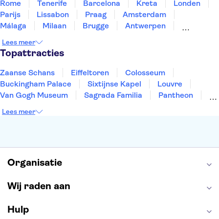
Rome
Tenerife
Barcelona
Kreta
Londen
Parijs
Lissabon
Praag
Amsterdam
Málaga
Milaan
Brugge
Antwerpen
Rotterdam
Gent
Den Haag
Utrecht
Lees meer
Eindhoven
Haarlem
Leiden
Topattracties
Zaanse Schans
Eiffeltoren
Colosseum
Buckingham Palace
Sixtijnse Kapel
Louvre
Van Gogh Museum
Sagrada Familia
Pantheon
Tower of London
Rijksmuseum
Moulin Rouge
Lees meer
Keukenhof
ARTIS
Edinburgh Castle
Alcatraz
Park Güell
Alhambra
Efteling
Antelope Canyon
Organisatie
Wij raden aan
Hulp