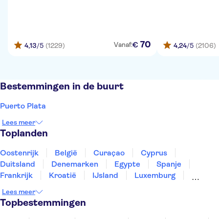
70
€
Vanaf:
4,13
/5
(1229)
4,24
/5
(2106)
Bestemmingen in de buurt
Puerto Plata
Lees meer
Toplanden
Oostenrijk
België
Curaçao
Cyprus
Duitsland
Denemarken
Egypte
Spanje
Frankrijk
Kroatië
IJsland
Luxemburg
Marokko
Nederland
Noorwegen
Portugal
Lees meer
Slovenië
Thailand
Tunesië
Turkije
Topbestemmingen