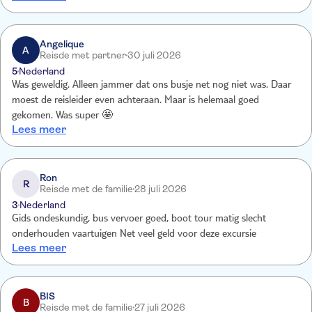
Minpunten: 1. Begeleiding sprak alleen in de bus en verder floot ze
alleen op haar fluitje als we iets moesten doen. 2. Bijna een
vechtpartij in de bus op de heenweg 3. Onweer wat gevaarlijk is op
Angelique
A
Reisde met partner
30 juli 2026
zee. 4. Te druk op de boot 5. Lunch, vlees rauw
5
Nederland
Was geweldig. Alleen jammer dat ons busje net nog niet was. Daar
moest de reisleider even achteraan. Maar is helemaal goed
gekomen. Was super 🤩
Lees meer
Ron
R
Reisde met de familie
28 juli 2026
3
Nederland
Gids ondeskundig, bus vervoer goed, boot tour matig slecht
onderhouden vaartuigen Net veel geld voor deze excursie
Lees meer
BIS
B
Reisde met de familie
27 juli 2026