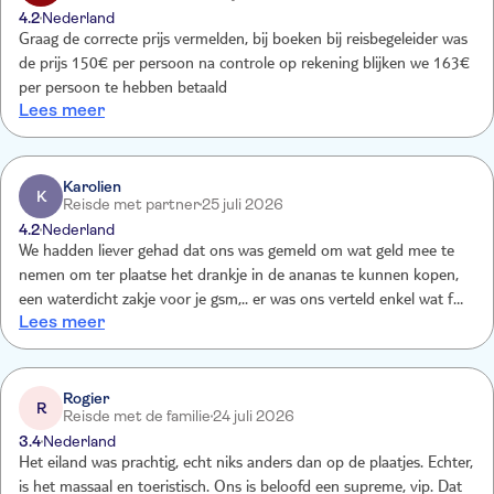
4.2
Nederland
Graag de correcte prijs vermelden, bij boeken bij reisbegeleider was
de prijs 150€ per persoon na controle op rekening blijken we 163€
per persoon te hebben betaald
Lees meer
Karolien
K
Reisde met partner
25 juli 2026
4.2
Nederland
We hadden liever gehad dat ons was gemeld om wat geld mee te
nemen om ter plaatse het drankje in de ananas te kunnen kopen,
een waterdicht zakje voor je gsm,.. er was ons verteld enkel wat fooi
Lees meer
mee te nemen. Dit vonden we wel jammer dat we dus niet
voldoende bij hadden. Catamaran was aangenaam door de muziek,
entertainment en eten. Speedboot was zeer vlot en goed dat dit in
het naar huis gaan was. Eten op het eiland was ook lekker.
Rogier
R
Reisde met de familie
24 juli 2026
3.4
Nederland
Het eiland was prachtig, echt niks anders dan op de plaatjes. Echter,
is het massaal en toeristisch. Ons is beloofd een supreme, vip. Dat