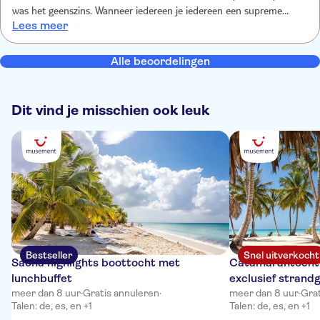
was het geenszins. Wanneer iedereen je iedereen een supreme
Lees meer
verkoopt krijgt iedereen hetzelfde voor meer geld dan eerder. Het is
echt een hele dag, van 's morgenvroeg tot laat in de avond. Op de
speedboot was het vol en druk. Het privéstrand is 3 meter strand
Alle beoordelingen
met bedjes. 3 meter links en 3 meter rechts van dat privestrand
zitten twee andere privestranden
Dit vind je misschien ook leuk
Bestseller
Snel uitverkocht
Saona highlights boottocht met
Catamarantocht
lunchbuffet
exclusief strand
meer dan 8 uur
·
Gratis annuleren
·
meer dan 8 uur
·
Grat
Talen: de, es, en +1
Talen: de, es, en +1