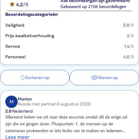
Alle beoordelingen zijn geverifieerd
4,2
/5
Gebaseerd op 2106 beoordelingen
Beoordelingscategorieën
Veiligheid
3,8
/5
Prijs-kwaliteitverhouding
3
/5
Service
1,4
/5
Personeel
4,6
/5
Sorteren op
Filteren op
Marion
M
Reisde met partner
3 augustus 2026
2.6
Nederland
Allereerst keken we uit naar deze excursie omdat dit de enige zal
zijn die we gingen doen. Pluspunten: 1. de mensen op de
catamaran probeerden er iets leuks van te maken en iedereen
Lees meer
daarbij te betrekken 2. Het strand op Saona Island zag er mooi uit.