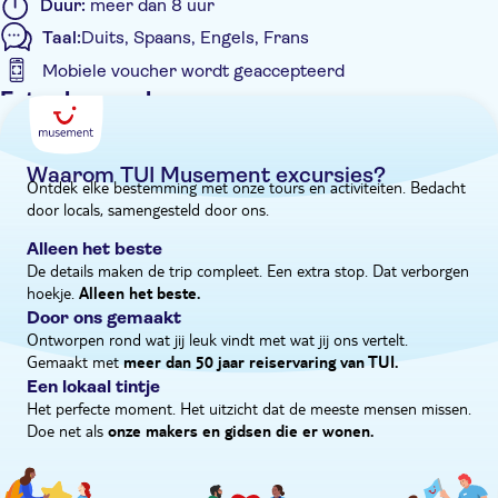
Duur:
meer dan 8 uur
voor je. En dan schuif je aan voor een 'surf 'n turf'lunch in een
Taal:
Duits, Spaans, Engels, Frans
restaurant aan zee. O, en maak je geen zorgen: de drankjes zijn
Mobiele voucher wordt geaccepteerd
inbegrepen.
Extra kenmerken
Wat is het programma van deze excursie?
Het programma van deze excursie is:
Entree inbegrepen
- 06.30 tot 07.30 uur – pick-up bij je hotel
Tour met gids
- 08.00 tot 09.30 uur – rit naar het strand van Bayahibe en
Waarom TUI Musement excursies?
Ontdek elke bestemming met onze tours en activiteiten. Bedacht
Instant confirmation
aan boord gaan
door locals, samengesteld door ons.
- 09.30 tot 10.00 uur – eerste snorkelstop
Met maaltijd
- 10.00 tot 10.30 uur – ontbijtsnack aan boord
Alleen het beste
E-Voucher
- 10.30 tot 11.30 uur – snelle boottocht langs de kust naar een
De details maken de trip compleet. Een extra stop. Dat verborgen
hoekje.
natuurlijk zwembad
Hotel pick-up
Alleen het beste.
Door ons gemaakt
- 11.30 tot 12.00 uur – zwemmen in een natuurlijk zwembad
Ontworpen rond wat jij leuk vindt met wat jij ons vertelt.
- 12.00 tot 12.30 uur – snelle boottocht naar het exclusieve
Gemaakt met
meer dan 50 jaar reiservaring van TUI.
TUI-strand op het eiland Saona
Een lokaal tintje
- 12.30 tot 13.30 uur – lunch
Het perfecte moment. Het uitzicht dat de meeste mensen missen.
- 13.30 tot 15.30 uur – vrije tijd op het exclusieve TUI-strand
Doe net als
onze makers en gidsen die er wonen.
op het eiland Saona
- 15.30 tot 17.00 uur – catamarantocht terug naar Bayahibe
met een party achterop de boot of relaxen op de netten