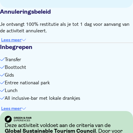
Neem je zwemspullen en zonnebrandmiddel mee
Annuleringsbeleid
Neem een handdoek mee
Neem iets mee voor op je hoofd
Je ontvangt 100% restitutie als je tot 1 dag voor aanvang van
Afhankelijk van de weersomstandigheden
de activiteit annuleert.
Lees meer
Inbegrepen
Transfer
Boottocht
Gids
Entree nationaal park
Lunch
All inclusive-bar met lokale drankjes
Lees meer
Deze activiteit voldoet aan de criteria van de
Global Sustainable Tourism Council
. Door voor