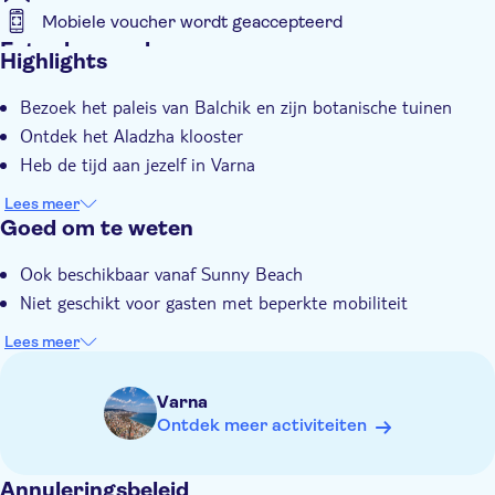
Mobiele voucher wordt geaccepteerd
Extra kenmerken
Highlights
Entree inbegrepen
Bezoek het paleis van Balchik en zijn botanische tuinen
Instant confirmation
Ontdek het Aladzha klooster
Met maaltijd
Heb de tijd aan jezelf in Varna
E-Voucher
Lees meer
Hotel pick-up
Goed om te weten
Ook beschikbaar vanaf Sunny Beach
Niet geschikt voor gasten met beperkte mobiliteit
Lees meer
Varna
Ontdek meer activiteiten
Annuleringsbeleid