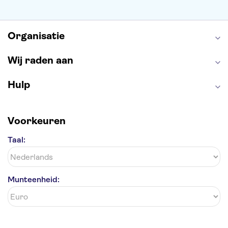
Alcatraz
Park Güell
Alhambra
Efteling
Antelope Canyon
Organisatie
Wij raden aan
Hulp
Voorkeuren
Taal:
Munteenheid: