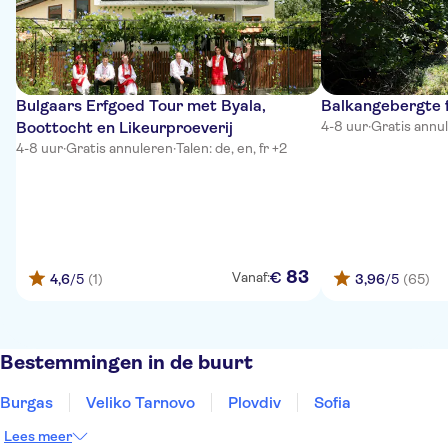
Bulgaars Erfgoed Tour met Byala,
Balkangebergte fa
Boottocht en Likeurproeverij
4-8 uur
·
Gratis annu
4-8 uur
·
Gratis annuleren
·
Talen: de, en, fr +2
83
€
Vanaf:
4,6
/5
(1)
3,96
/5
(65)
Bestemmingen in de buurt
Burgas
Veliko Tarnovo
Plovdiv
Sofia
Lees meer