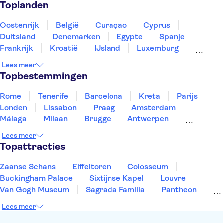
Toplanden
Oostenrijk
België
Curaçao
Cyprus
Duitsland
Denemarken
Egypte
Spanje
Frankrijk
Kroatië
IJsland
Luxemburg
Marokko
Nederland
Noorwegen
Portugal
Lees meer
Slovenië
Thailand
Tunesië
Turkije
Topbestemmingen
Rome
Tenerife
Barcelona
Kreta
Parijs
Londen
Lissabon
Praag
Amsterdam
Málaga
Milaan
Brugge
Antwerpen
Rotterdam
Gent
Den Haag
Utrecht
Lees meer
Eindhoven
Haarlem
Leiden
Topattracties
Zaanse Schans
Eiffeltoren
Colosseum
Buckingham Palace
Sixtijnse Kapel
Louvre
Van Gogh Museum
Sagrada Familia
Pantheon
Tower of London
Rijksmuseum
Moulin Rouge
Lees meer
Keukenhof
ARTIS
Edinburgh Castle