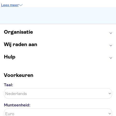
Tower of London
Rijksmuseum
Moulin Rouge
Lees meer
Keukenhof
ARTIS
Edinburgh Castle
Alcatraz
Park Güell
Alhambra
Efteling
Antelope Canyon
Organisatie
Wij raden aan
Hulp
Voorkeuren
Taal:
Munteenheid: