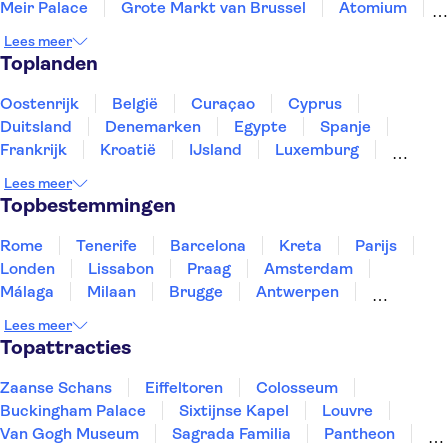
Meir Palace
Grote Markt van Brussel
Atomium
Groeninge Museum
Graslei and Korenlei
Lees meer
Castle Gravensteen
Vrijdagmarkt
Toplanden
Rubens House
Historium Brugge
Museum aan de Stroom
De Halve Maan Brewery
Oostenrijk
België
Curaçao
Cyprus
Rosary Quay
Duitsland
Denemarken
Egypte
Spanje
Frankrijk
Kroatië
IJsland
Luxemburg
Marokko
Nederland
Noorwegen
Portugal
Lees meer
Slovenië
Thailand
Tunesië
Turkije
Topbestemmingen
Rome
Tenerife
Barcelona
Kreta
Parijs
Londen
Lissabon
Praag
Amsterdam
Málaga
Milaan
Brugge
Antwerpen
Rotterdam
Gent
Den Haag
Utrecht
Lees meer
Eindhoven
Haarlem
Leiden
Topattracties
Zaanse Schans
Eiffeltoren
Colosseum
Buckingham Palace
Sixtijnse Kapel
Louvre
Van Gogh Museum
Sagrada Familia
Pantheon