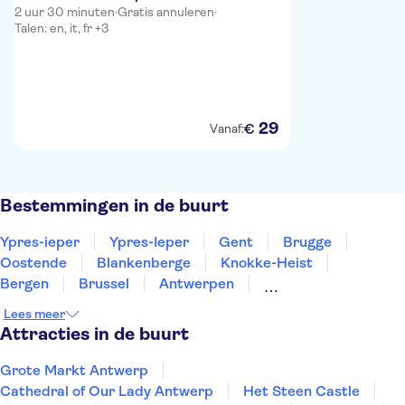
2 uur 30 minuten
·
Gratis annuleren
·
Talen: en, it, fr +3
29
€
Vanaf:
Bestemmingen in de buurt
Ypres-ieper
Ypres-Ieper
Gent
Brugge
Oostende
Blankenberge
Knokke-Heist
Bergen
Brussel
Antwerpen
Antwerpen - Merksem
Leuven
Namur
Lees meer
Dinant
Turnhout
Attracties in de buurt
Grote Markt Antwerp
Cathedral of Our Lady Antwerp
Het Steen Castle