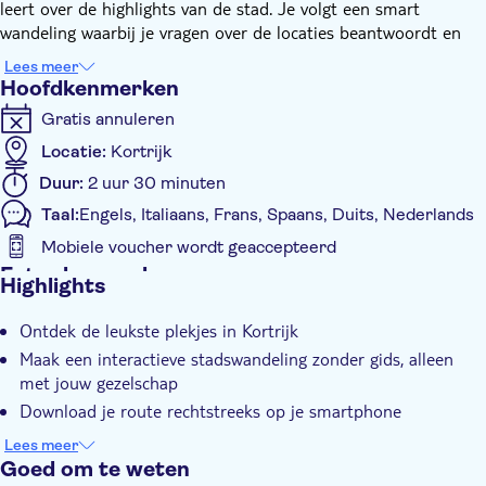
leert over de highlights van de stad. Je volgt een smart
wandeling waarbij je vragen over de locaties beantwoordt en
zoekgerelateerde opdrachten vervult, en dat allemaal op je
Lees meer
smartphone. Tijdens deze smart wandeling bepaal je zelf waar
Hoofdkenmerken
je stopt, je bent dus niet gebonden aan een gids.
Gratis annuleren
Je wandelt naar Buda-eiland, de IJzerkaai, het Begijnhof, de
Broeltorens, de Groeningepoort, de Veemarkt, de
Locatie:
Kortrijk
Stadsschouwburg en nog veel meer.
Duur:
2 uur 30 minuten
Hoe werkt het? Na je boeking ontvang je een e-mail met
Taal:
Engels, Italiaans, Frans, Spaans, Duits, Nederlands
instructies over hoe je de interactieve stadswandeling op je
smartphone kunt downloaden. Eenmaal bij het startpunt begin
Mobiele voucher wordt geaccepteerd
je aan je smart wandeling door de stad, zo eenvoudig is het!
Extra kenmerken
Highlights
Instant confirmation
Ontdek de leukste plekjes in Kortrijk
Privé groep
Maak een interactieve stadswandeling zonder gids, alleen
met jouw gezelschap
Download je route rechtstreeks op je smartphone
Start en pauzeer de smart wandeling wanneer je maar wil
Lees meer
Goed om te weten