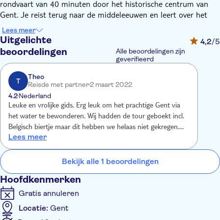
rondvaart van 40 minuten door het historische centrum van
Gent. Je reist terug naar de middeleeuwen en leert over het
prestigieuze verleden van de stad. Je komt langs de prachtige
Lees meer
gevels van de Graslei, de grote vroegere vleesmarkt, de ruwe en
Uitgelichte
4,2
/5
steile muren van het Gravensteen kasteel.
beoordelingen
Alle beoordelingen zijn
geverifieerd
Theo
T
Reisde met partner
2 maart 2022
4.2
Nederland
Leuke en vrolijke gids. Erg leuk om het prachtige Gent via
het water te bewonderen. Wij hadden de tour geboekt incl.
Belgisch biertje maar dit hebben we helaas niet gekregen.
Lees meer
Omdat we geen contant geld bij ons hadden voor een fooi
hebben we het maar zo gelaten.
Bekijk alle 1 beoordelingen
Hoofdkenmerken
Gratis annuleren
Locatie:
Gent