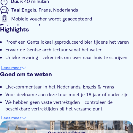
Duur:
40 minuten
Taal:
Engels, Frans, Nederlands
Mobiele voucher wordt geaccepteerd
Extra kenmerken
Highlights
Instant confirmation
Proef een Gents lokaal geproduceerd bier tijdens het varen
Ervaar de Gentse architectuur vanaf het water
Unieke ervaring - zeker iets om over naar huis te schrijven
Lees meer
Goed om te weten
Live-commentaar in het Nederlands, Engels & Frans
Voor deelname aan deze tour moet je 18 jaar of ouder zijn
We hebben geen vaste vertrektijden - controleer de
beschikbare vertrektijden bij het verzamelpunt
Openingstijden Hoogseizoen : 1 april tot en met 15 oktober:
Lees meer
11.00 - 18.00 uur (vertrek elke 20 minuten)
DSA1Cruises in Ghent
Openingstijden Laagseizoen : 16 oktober tot en met 31