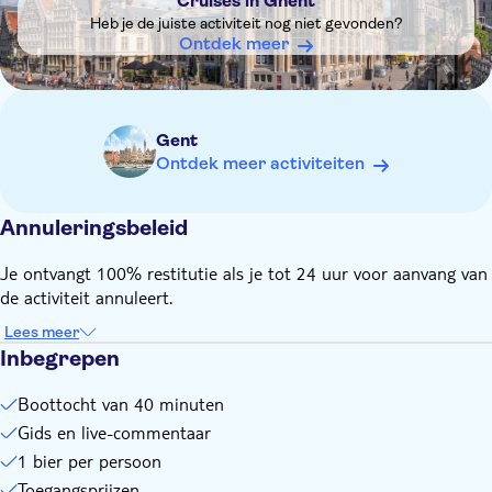
Cruises in Ghent
maart: 11.00 - 16.00 uur (vertrek iedere 30 minuten)
Heb je de juiste activiteit nog niet gevonden?
Ontdek meer
Gent
Ontdek meer activiteiten
Annuleringsbeleid
Je ontvangt 100% restitutie als je tot 24 uur voor aanvang van
de activiteit annuleert.
Lees meer
Inbegrepen
Boottocht van 40 minuten
Gids en live-commentaar
1 bier per persoon
Toegangsprijzen