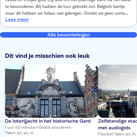
Leuke en vrolijke gids. Erg leuk om het prachtige Gent via het water
te bewonderen. Wij hadden de tour geboekt incl. Belgisch biertje
maar dit hebben we helaas niet gekregen. Omdat we geen contant
Lees meer
geld bij ons hadden voor een fooi hebben we het maar zo gelaten.
Alle beoordelingen
Dit vind je misschien ook leuk
De loterijjacht in het historische Gent
Zelfstandige st
1 uur 40 minuten
·
Gratis annuleren
·
met audiogids
Talen: en, es, nl
Flexibel
·
Talen: en, fr,