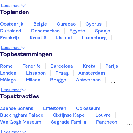
Belfry of Ghent
Castle de Duivel
Lees meer
Grote Markt Antwerp
Toplanden
Cathedral of Our Lady Antwerp
Het Steen Castle
Meir Palace
Grote Markt van Brussel
Atomium
Oostenrijk
België
Curaçao
Cyprus
Groeninge Museum
Duitsland
Denemarken
Egypte
Spanje
Frankrijk
Kroatië
IJsland
Luxemburg
Marokko
Nederland
Noorwegen
Portugal
Lees meer
Slovenië
Thailand
Tunesië
Turkije
Topbestemmingen
Rome
Tenerife
Barcelona
Kreta
Parijs
Londen
Lissabon
Praag
Amsterdam
Málaga
Milaan
Brugge
Antwerpen
Rotterdam
Gent
Den Haag
Utrecht
Lees meer
Eindhoven
Haarlem
Leiden
Topattracties
Zaanse Schans
Eiffeltoren
Colosseum
Buckingham Palace
Sixtijnse Kapel
Louvre
Van Gogh Museum
Sagrada Familia
Pantheon
Tower of London
Rijksmuseum
Moulin Rouge
Lees meer