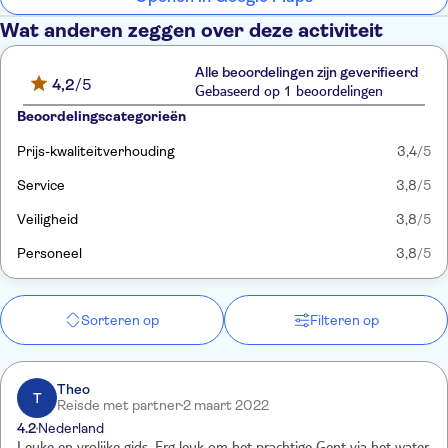
Wat anderen zeggen over deze activiteit
Alle beoordelingen zijn geverifieerd
4,2
/5
Gebaseerd op 1 beoordelingen
Beoordelingscategorieën
Prijs-kwaliteitverhouding
3,4
/5
Service
3,8
/5
Veiligheid
3,8
/5
Personeel
3,8
/5
Sorteren op
Filteren op
Theo
T
Reisde met partner
2 maart 2022
4.2
Nederland