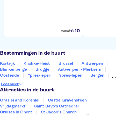
10
€
Vanaf:
Bestemmingen in de buurt
Kortrijk
Knokke-Heist
Brussel
Antwerpen
Blankenberge
Brugge
Antwerpen - Merksem
Oostende
Ypres-ieper
Ypres-Ieper
Bergen
Leuven
Turnhout
Namur
Hasselt
Lees meer
Attracties in de buurt
Graslei and Korenlei
Castle Gravensteen
Vrijdagmarkt
Saint Bavo's Cathedral
Cruises in Ghent
St Jacob's Church