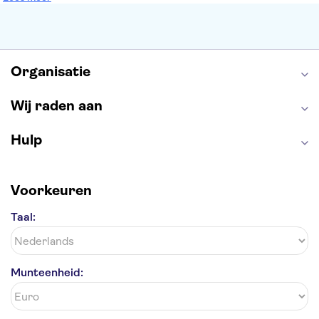
Keukenhof
ARTIS
Edinburgh Castle
Alcatraz
Park Güell
Alhambra
Efteling
Antelope Canyon
Organisatie
Wij raden aan
Hulp
Voorkeuren
Taal:
Munteenheid: