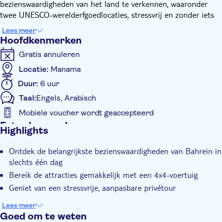
bezienswaardigheden van het land te verkennen, waaronder
twee UNESCO-werelderfgoedlocaties, stressvrij en zonder iets
te missen, met een privéchauffeur en een gids tot uw
Lees meer
beschikking.
Hoofdkenmerken
Tijdens de tour bezoekt u onder andere de Al Fateh-moskee,
Gratis annuleren
de baai van Bahrein, het Bahrain World Trade Center, het
Bahreinse fort, de oude haven en hoofdstad van Dilmun, de
Locatie:
Manama
King Fahad Causeway, de Dilmun-grafheuvels bij A'ali en de
Duur:
6 uur
Bab Al Bahrain-soek in Manama.
Taal:
Engels, Arabisch
Mobiele voucher wordt geaccepteerd
Extra kenmerken
Highlights
Instant confirmation
Ontdek de belangrijkste bezienswaardigheden van Bahrein in
Tour met gids
slechts één dag
Privétocht
Bereik de attracties gemakkelijk met een 4x4-voertuig
E-Voucher
Geniet van een stressvrije, aanpasbare privétour
Privé groep
Lees meer
Hotel pick-up
Goed om te weten