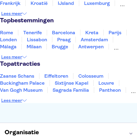
Frankrijk
Kroatië
IJsland
Luxemburg
Marokko
Nederland
Noorwegen
Portugal
Lees meer
Slovenië
Thailand
Tunesië
Turkije
Topbestemmingen
Rome
Tenerife
Barcelona
Kreta
Parijs
Londen
Lissabon
Praag
Amsterdam
Málaga
Milaan
Brugge
Antwerpen
Rotterdam
Gent
Den Haag
Utrecht
Lees meer
Eindhoven
Haarlem
Leiden
Topattracties
Zaanse Schans
Eiffeltoren
Colosseum
Buckingham Palace
Sixtijnse Kapel
Louvre
Van Gogh Museum
Sagrada Familia
Pantheon
Tower of London
Rijksmuseum
Moulin Rouge
Lees meer
Keukenhof
ARTIS
Edinburgh Castle
Alcatraz
Park Güell
Alhambra
Efteling
Antelope Canyon
Organisatie