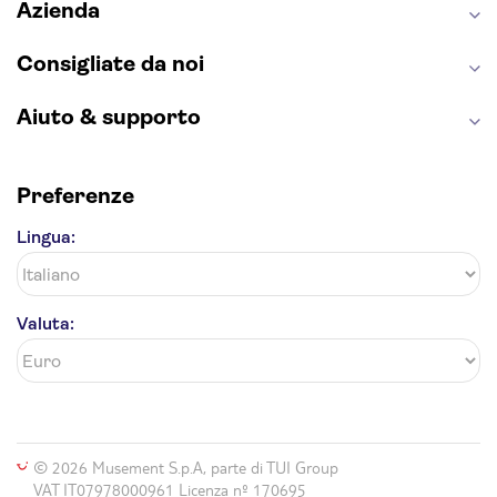
Azienda
Consigliate da noi
Aiuto & supporto
Preferenze
Lingua:
Valuta:
© 2026 Musement S.p.A, parte di TUI Group
VAT IT07978000961 Licenza nº 170695