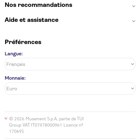
Nos recommandations
Aide et assistance
Préférences
Langue:
Monnaie:
© 2026 Musement S.p.A, partie de TUI
Group VAT IT07978000961 Licence nº
170695