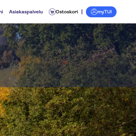
myTUI
ni
Asiakaspalvelu
Ostoskori
e