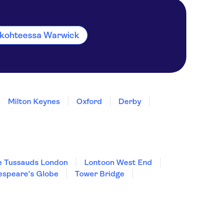
t kohteessa Warwick
Milton Keynes
Oxford
Derby
 Tussauds London
Lontoon West End
espeare's Globe
Tower Bridge