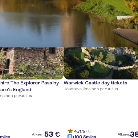
tia
ire The Explorer Pass by
Warwick Castle day tickets
Joustava
·
Ilmainen peruutus
are's England
lmainen peruutus
4,71
(7)
/5
53
3
€
Alkaen:
Alkaen:
miles
+100 Smiles