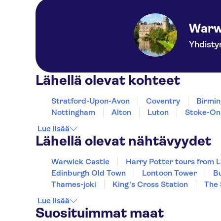
Warw
Yhdisty
Lähellä olevat kohteet
Stratford-Upon-Avon
Coventry
Birmi
Nottingham
Alton
Luton
Stoke-On
Lue lisää
Lähellä olevat nähtävyydet
Warwick Castle
Harry Potter tours from 
Edinburgh Old Town
Lontoon Tower
Bu
Thames-joki
King's Cross Station
The 
Lue lisää
Suosituimmat maat