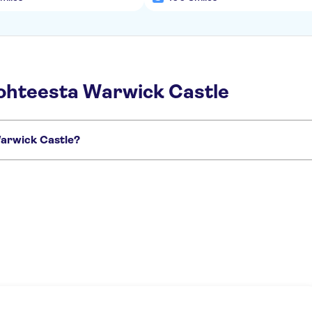
ohteesta Warwick Castle
Warwick Castle?
t:
wick Castle day tickets
Warwick Castle, Shakespeare's birthplace, Oxford an