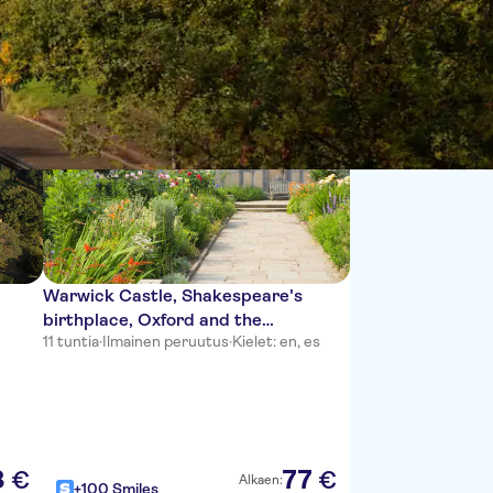
Lajittele:
Warwick Castle, Shakespeare's
birthplace, Oxford and the
11 tuntia
·
Ilmainen peruutus
·
Kielet: en, es
Cotswolds
8
77
€
€
Alkaen:
+100 Smiles