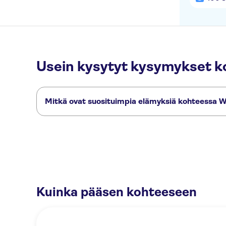
Usein kysytyt kysymykset k
Mitkä ovat suosituimpia elämyksiä kohteessa 
Nämä ovat kohteen Warwick Castle suosituimmat aktiviteeti
Warwickshire The Explorer Pass by Shakespeare's England
War
Kuinka pääsen kohteeseen