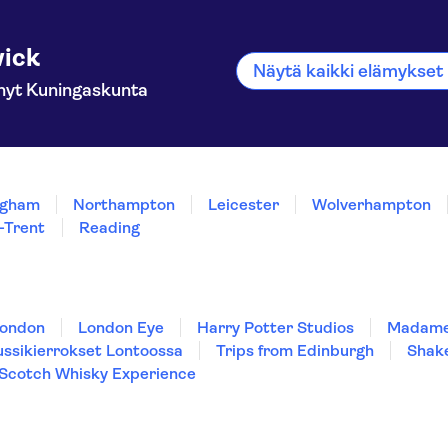
ick
Näytä kaikki elämykse
nyt Kuningaskunta
ngham
Northampton
Leicester
Wolverhampton
-Trent
Reading
London
London Eye
Harry Potter Studios
Madame
ssikierrokset Lontoossa
Trips from Edinburgh
Shak
Scotch Whisky Experience