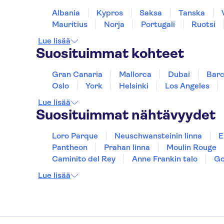
Albania
Kypros
Saksa
Tanska
Mauritius
Norja
Portugali
Ruotsi
Lue lisää
Suosituimmat kohteet
Gran Canaria
Mallorca
Dubai
Barc
Oslo
York
Helsinki
Los Angeles
Lue lisää
Suosituimmat nähtävyydet
Loro Parque
Neuschwansteinin linna
E
Pantheon
Prahan linna
Moulin Rouge
Caminito del Rey
Anne Frankin talo
Go
Lue lisää