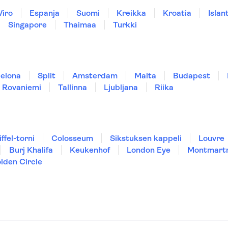
Viro
Espanja
Suomi
Kreikka
Kroatia
Islant
Singapore
Thaimaa
Turkki
elona
Split
Amsterdam
Malta
Budapest
Rovaniemi
Tallinna
Ljubljana
Riika
iffel-torni
Colosseum
Sikstuksen kappeli
Louvre
Burj Khalifa
Keukenhof
London Eye
Montmart
lden Circle