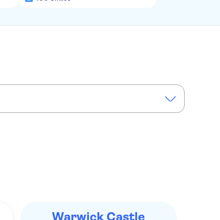
d the Cotswolds
Warwick Castle