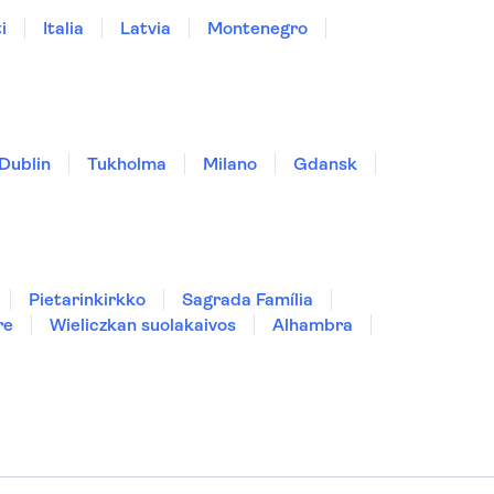
i
Italia
Latvia
Montenegro
Dublin
Tukholma
Milano
Gdansk
Pietarinkirkko
Sagrada Família
re
Wieliczkan suolakaivos
Alhambra