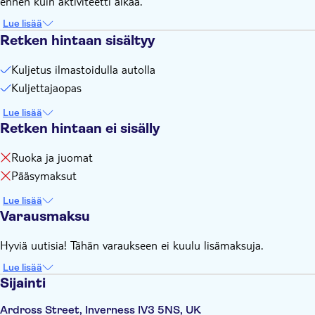
ennen kuin aktiviteetti alkaa.
notification
Please note the trip is subject to favorable weather
Lue lisää
conditions
Retken hintaan sisältyy
Remember to bring:
Kuljetus ilmastoidulla autolla
Waterproof clothing and walking shoes
Kuljettajaopas
Lue lisää
Retken hintaan ei sisälly
Ruoka ja juomat
Pääsymaksut
Lue lisää
Varausmaksu
Hyviä uutisia! Tähän varaukseen ei kuulu lisämaksuja.
Lue lisää
Sijainti
Ardross Street, Inverness IV3 5NS, UK