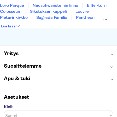
Loro Parque
Neuschwansteinin linna
Eiffel-torni
Colosseum
Sikstuksen kappeli
Louvre
Pietarinkirkko
Sagrada Família
Pantheon
Prahan linna
Moulin Rouge
Burj Khalifa
Lue lisää
Keukenhof
London Eye
Montmartre
Wieliczkan suolakaivos
Alhambra
Caminito del Rey
Anne Frankin talo
Golden Circle
Yritys
Suosittelemme
Apu & tuki
Asetukset
Kieli: