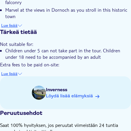
falconry
E-lippu
Marvel at the views in Dornoch as you stroll in this historic
Esteetön pääsy
town
Transport included
Visit Scotland's third tallest lighthouse - Tarbat Ness
Lue lisää
Pet friendly
Lighthouse
Tärkeä tietää
Witness the significance of the Tarbat peninsula in Pictish
Not suitable for:
history
Children under 5 can not take part in the tour. Children
under 18 need to be accompanied by an adult
Extra fees to be paid on-site:
Entrance to Dunrobin Castle £14.50 for adults / £12.50 for
Lue lisää
seniors and students / £9.00 for children
Know in advance:
Inverness
The minivan can accommodate a maximum of 16 travelers
Löydä lisää elämyksiä
You're restricted to 20kg (44lbs) of luggage per person. This
should be one piece of luggage similar to an airline carry-on
bag (approximately 55cm x 45cm x 25cm / 22in x 17in x
Peruutusehdot
10in) plus one small bag for onboard personal items
Saat 100% hyvityksen, jos peruutat viimeistään 24 tuntia
Service animals are allowed on this tour with advance