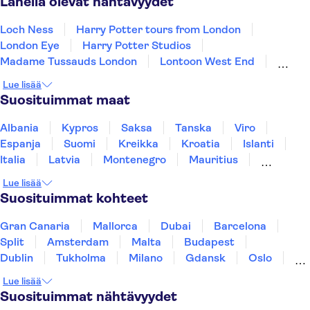
Lähellä olevat nähtävyydet
Loch Ness
Harry Potter tours from London
London Eye
Harry Potter Studios
Madame Tussauds London
Lontoon West End
Edinburgh Old Town
Lontoon Tower
Lue lisää
Bussikierrokset Lontoossa
Trips from Edinburgh
Suosituimmat maat
Shakespeare's Globe
Tower Bridge
Thames-joki
King's Cross Station
Albania
Kypros
Saksa
Tanska
Viro
The Scotch Whisky Experience
Espanja
Suomi
Kreikka
Kroatia
Islanti
Italia
Latvia
Montenegro
Mauritius
Norja
Portugali
Ruotsi
Singapore
Lue lisää
Thaimaa
Turkki
Suosituimmat kohteet
Gran Canaria
Mallorca
Dubai
Barcelona
Split
Amsterdam
Malta
Budapest
Dublin
Tukholma
Milano
Gdansk
Oslo
Helsinki
York
Rovaniemi
Los Angeles
Lue lisää
Tallinna
Ljubljana
Riika
Suosituimmat nähtävyydet