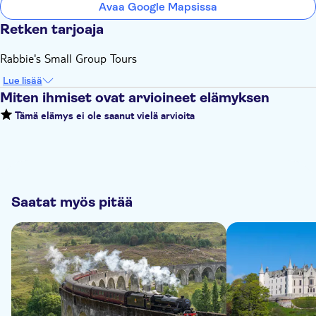
Avaa Google Mapsissa
Retken tarjoaja
Rabbie's Small Group Tours
Lue lisää
Miten ihmiset ovat arvioineet elämyksen
Tämä elämys ei ole saanut vielä arvioita
Saatat myös pitää