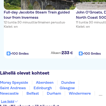
Full-day Jacobite Steam Train guided
John O'Groats, D
tour from Inverness
North Coast 500
12 tuntia 30 minuuttia
·
Ilmainen peruutus
·
11 tuntia 30 minuutt
Kielet: en
Kielet: en
233
€
Alkaen:
+100 Smiles
+100 Smiles
Lähellä olevat kohteet
Moray Speyside
Aberdeen
Dundee
Saint Andrews
Edinburgh
Glasgow
Newcastle
Belfast
Durham
Windermere
Hillsborough
Londonderry
Blackpool
Lue lisää
Preston
Scarborough