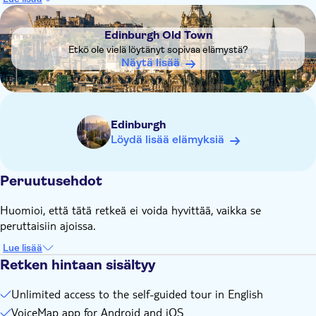
Entrance fees to all attractions mentioned on the tour are
DSA1Edinburgh Old Town
excluded from the price
Edinburgh Old Town
You will receive instructions on how to follow the audio tour
Etkö ole vielä löytänyt sopivaa elämystä?
in the voucher after booking
Näytä lisää
Edinburgh
Löydä lisää elämyksiä
Peruutusehdot
Huomioi, että tätä retkeä ei voida hyvittää, vaikka se
peruttaisiin ajoissa.
Lue lisää
Retken hintaan sisältyy
Unlimited access to the self-guided tour in English
VoiceMap app for Android and iOS