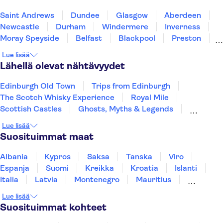
Saint Andrews
Dundee
Glasgow
Aberdeen
Newcastle
Durham
Windermere
Inverness
Moray Speyside
Belfast
Blackpool
Preston
Hillsborough
Scarborough
York
Lue lisää
Lähellä olevat nähtävyydet
Edinburgh Old Town
Trips from Edinburgh
The Scotch Whisky Experience
Royal Mile
Scottish Castles
Ghosts, Myths & Legends
Edinburgh Castle
Palace of Holyroodhouse
Lue lisää
Forth Bridge
Princes Street
Suosituimmat maat
Harry Potter tours from London
London Eye
Harry Potter Studios
Madame Tussauds London
Albania
Kypros
Saksa
Tanska
Viro
Lontoon West End
Espanja
Suomi
Kreikka
Kroatia
Islanti
Italia
Latvia
Montenegro
Mauritius
Norja
Portugali
Ruotsi
Singapore
Lue lisää
Thaimaa
Turkki
Suosituimmat kohteet