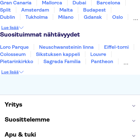
Gran Canaria
Mallorca
Dubai
Barcelona
Split
Amsterdam
Malta
Budapest
Dublin
Tukholma
Milano
Gdansk
Oslo
Helsinki
Los Angeles
York
Rovaniemi
Lue lisää
Tallinna
Ljubljana
Riika
Suosituimmat nähtävyydet
Loro Parque
Neuschwansteinin linna
Eiffel-torni
Colosseum
Sikstuksen kappeli
Louvre
Pietarinkirkko
Sagrada Família
Pantheon
Prahan linna
Moulin Rouge
Burj Khalifa
Lue lisää
Keukenhof
London Eye
Montmartre
Wieliczkan suolakaivos
Alhambra
Caminito del Rey
Anne Frankin talo
Golden Circle
Yritys
Suosittelemme
Apu & tuki