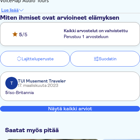
VoiceMap Audio Tours
Lue lisää
Miten ihmiset ovat arvioineet elämyksen
Kaikki arvostelut on vahvistettu
5
/5
Perustuu 1 arvosteluun
Lajitteluperuste
Suodatin
TUI Musement Traveler
T
17. maaliskuuta 2023
5
Iso-Britannia
Näytä kaikki arviot
Saatat myös pitää