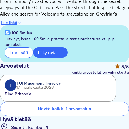
From Edinburgh Castle, you will venture through the secret
alleyways of the Old Town. Pass the street that inspired Diagon
Alley and search for Voldemorts gravestone on Greyfriar's
Graveyard. You will see the Writer's Museum, Victoria Street,
Lue lisää
and the Grassmarket. Of course, the cafe where J.K. Rowling
wrote the now world-famous Harry Potter books are on the
+100 Smiles
itinerary.
Liity nyt, kerää 100 Smile-pistettä ja saat ainutlaatuisia etuja ja
tarjouksia.
This self-guided audio tour can be enjoyed on location or even
at home with VoiceMap's Virtual function which disables the
Liity nyt
Lue lisää
GPS playback.
Arvostelut
5
/5
Kaikki arvostelut on vahvistettu
TUI Musement Traveler
T
17. maaliskuuta 2023
5
Iso-Britannia
Näytä kaikki 1 arvostelua
Hyvä tietää
Sijainti:
Edinburgh