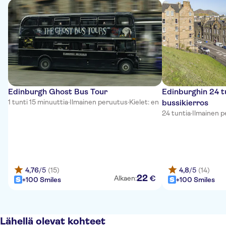
Edinburgh Ghost Bus Tour
Edinburghin 24 t
1 tunti 15 minuuttia
·
Ilmainen peruutus
·
Kielet: en
bussikierros
24 tuntia
·
Ilmainen 
4,76
/5
(15)
4,8
/5
(14)
22
€
Alkaen:
+100 Smiles
+100 Smiles
Lähellä olevat kohteet