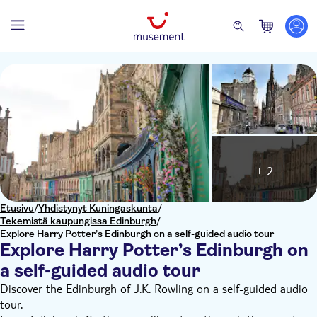
+ 2
Etusivu
/
Yhdistynyt Kuningaskunta
/
Tekemistä kaupungissa Edinburgh
/
Explore Harry Potter’s Edinburgh on a self-guided audio tour
Explore Harry Potter’s Edinburgh on
a self-guided audio tour
Discover the Edinburgh of J.K. Rowling on a self-guided audio
tour.