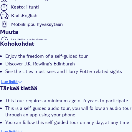
Kesto:
1 tunti
Kieli:
English
Mobiililippu hyväksytään
Muuta
Välitön vahvistus
Kohokohdat
E-lippu
Enjoy the freedom of a self-guided tour
Discover J.K. Rowling's Edinburgh
See the cities must-sees and Harry Potter related sights
Lue lisää
Tärkeä tietää
This tour requires a minimum age of 6 years to participate
This is a self-guided audio tour, you will follow an audio tour
through an app using your phone
You can follow this self-guided tour on any day, at any time
best fitted to yo
Lue lisää