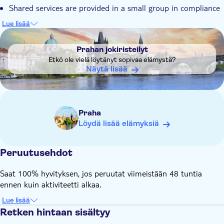
Shared services are provided in a small group in compliance
with all hygienic regulations on health protection such as
Lue lisää
disinfection before each trip, observance of distances during
DSA1Prahan jokiristeilyt
the trip and in the places visited and disinfectants available
Prahan jokiristeilyt
You must have covered noses and mouths (facemask or
Etkö ole vielä löytänyt sopivaa elämystä?
scarf) and have gloves
Näytä lisää
Praha
Löydä lisää elämyksiä
Peruutusehdot
Saat 100% hyvityksen, jos peruutat viimeistään 48 tuntia
ennen kuin aktiviteetti alkaa.
Lue lisää
Retken hintaan sisältyy