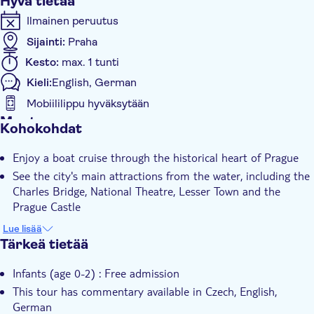
Hyvä tietää
Ilmainen peruutus
Sijainti:
Praha
Kesto:
max. 1 tunti
Kieli:
English, German
Mobiililippu hyväksytään
Muuta
Kohokohdat
Välitön vahvistus
Enjoy a boat cruise through the historical heart of Prague
With audioguide
See the city's main attractions from the water, including the
Charles Bridge, National Theatre, Lesser Town and the
Prague Castle
Relax on-board and enjoy the ride away from the tourists
Lue lisää
Tärkeä tietää
Infants (age 0-2) : Free admission
This tour has commentary available in Czech, English,
German