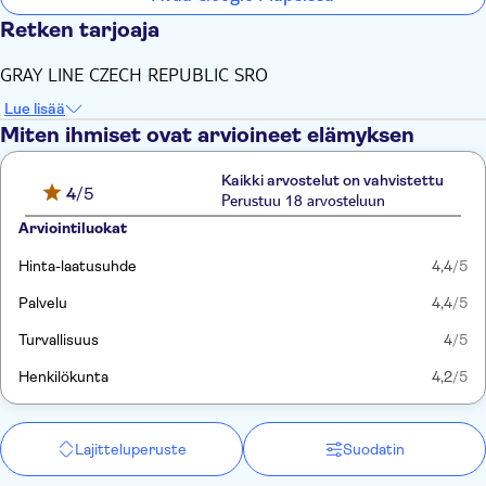
Retken tarjoaja
GRAY LINE CZECH REPUBLIC SRO
Lue lisää
Miten ihmiset ovat arvioineet elämyksen
Kaikki arvostelut on vahvistettu
4
/5
Perustuu 18 arvosteluun
Arviointiluokat
Hinta-laatusuhde
4,4
/5
Palvelu
4,4
/5
Turvallisuus
4
/5
Henkilökunta
4,2
/5
Lajitteluperuste
Suodatin