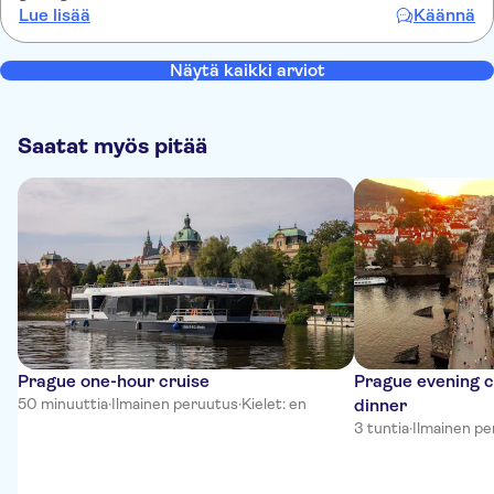
Lue lisää
Käännä
Näytä kaikki arviot
Saatat myös pitää
Prague one-hour cruise
Prague evening cr
50 minuuttia
·
Ilmainen peruutus
·
Kielet: en
dinner
3 tuntia
·
Ilmainen p