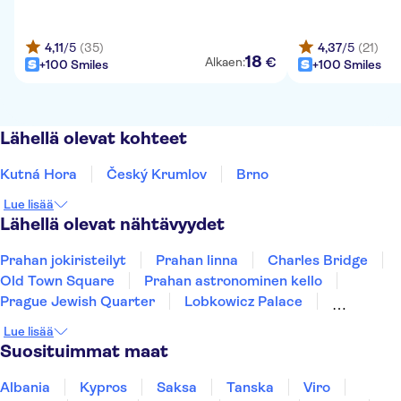
4,11
/5
(35)
4,37
/5
(21)
18
€
Alkaen:
+100 Smiles
+100 Smiles
Lähellä olevat kohteet
Kutná Hora
Český Krumlov
Brno
Lue lisää
Lähellä olevat nähtävyydet
Prahan jokiristeilyt
Prahan linna
Charles Bridge
Old Town Square
Prahan astronominen kello
Prague Jewish Quarter
Lobkowicz Palace
Karlštejnin linna
Prague Zoo
Terezín
Lue lisää
National Museum Prague
Aquapalace Prague
Suosituimmat maat
Pilsner Urquell -panimo
Museum of Communism
Wallenstein Palace
Albania
Kypros
Saksa
Tanska
Viro