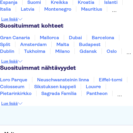
Espanja
Suomi
Kreikka
Kroatia
Islanti
Italia
Latvia
Montenegro
Mauritius
Norja
Portugali
Ruotsi
Singapore
Lue lisää
Thaimaa
Turkki
Suosituimmat kohteet
Gran Canaria
Mallorca
Dubai
Barcelona
Split
Amsterdam
Malta
Budapest
Dublin
Tukholma
Milano
Gdansk
Oslo
York
Helsinki
Los Angeles
Rovaniemi
Lue lisää
Tallinna
Ljubljana
Riika
Suosituimmat nähtävyydet
Loro Parque
Neuschwansteinin linna
Eiffel-torni
Colosseum
Sikstuksen kappeli
Louvre
Pietarinkirkko
Sagrada Família
Pantheon
Prahan linna
Moulin Rouge
Burj Khalifa
Lue lisää
Keukenhof
London Eye
Montmartre
Wieliczkan suolakaivos
Alhambra
Caminito del Rey
Anne Frankin talo
Golden Circle