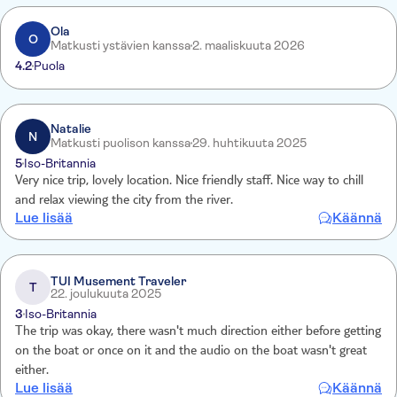
Ola
O
Matkusti ystävien kanssa
2. maaliskuuta 2026
4.2
Puola
Natalie
N
Matkusti puolison kanssa
29. huhtikuuta 2025
5
Iso-Britannia
Very nice trip, lovely location. Nice friendly staff. Nice way to chill
and relax viewing the city from the river.
Lue lisää
Käännä
TUI Musement Traveler
T
22. joulukuuta 2025
3
Iso-Britannia
The trip was okay, there wasn't much direction either before getting
on the boat or once on it and the audio on the boat wasn't great
either.
Lue lisää
Käännä