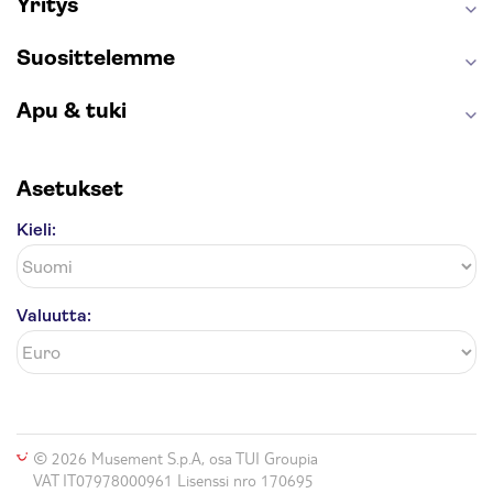
Yritys
Suosittelemme
Apu & tuki
Asetukset
Kieli:
Valuutta:
© 2026 Musement S.p.A, osa TUI Groupia
VAT IT07978000961 Lisenssi nro 170695