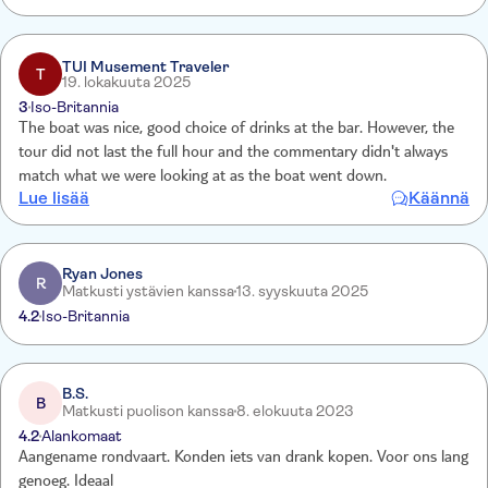
TUI Musement Traveler
T
19. lokakuuta 2025
3
Iso-Britannia
The boat was nice, good choice of drinks at the bar. However, the
tour did not last the full hour and the commentary didn't always
match what we were looking at as the boat went down.
Lue lisää
Käännä
Ryan Jones
R
Matkusti ystävien kanssa
13. syyskuuta 2025
4.2
Iso-Britannia
B.S.
B
Matkusti puolison kanssa
8. elokuuta 2023
4.2
Alankomaat
Aangename rondvaart. Konden iets van drank kopen. Voor ons lang
genoeg. Ideaal