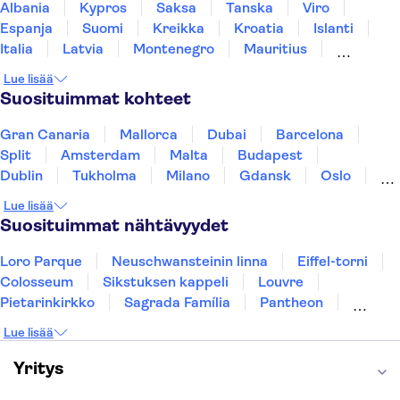
Albania
Kypros
Saksa
Tanska
Viro
Espanja
Suomi
Kreikka
Kroatia
Islanti
Italia
Latvia
Montenegro
Mauritius
Norja
Portugali
Ruotsi
Singapore
Lue lisää
Thaimaa
Turkki
Suosituimmat kohteet
Gran Canaria
Mallorca
Dubai
Barcelona
Split
Amsterdam
Malta
Budapest
Dublin
Tukholma
Milano
Gdansk
Oslo
York
Helsinki
Los Angeles
Rovaniemi
Lue lisää
Tallinna
Ljubljana
Riika
Suosituimmat nähtävyydet
Loro Parque
Neuschwansteinin linna
Eiffel-torni
Colosseum
Sikstuksen kappeli
Louvre
Pietarinkirkko
Sagrada Família
Pantheon
Prahan linna
Moulin Rouge
Burj Khalifa
Lue lisää
Keukenhof
London Eye
Montmartre
Wieliczkan suolakaivos
Alhambra
Yritys
Caminito del Rey
Anne Frankin talo
Golden Circle