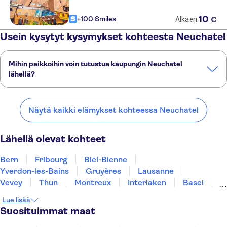
10
+100 Smiles
€
Alkaen:
Usein kysytyt kysymykset kohteesta Neuchatel
Mihin paikkoihin voin tutustua kaupungin Neuchatel
lähellä?
Tässä on muutamia suosikkipaikkojamme kaupungin Neuchatel
lähellä:
Näytä kaikki elämykset kohteessa Neuchatel
Bern
Fribourg
Biel-Bienne
Yverdon-les-Bains
Gruyères
Lähellä olevat kohteet
Bern
Fribourg
Biel-Bienne
Yverdon-les-Bains
Gruyères
Lausanne
Vevey
Thun
Montreux
Interlaken
Basel
Nyon
Grindelwald
Luzern
Geneve
Lue lisää
Suosituimmat maat