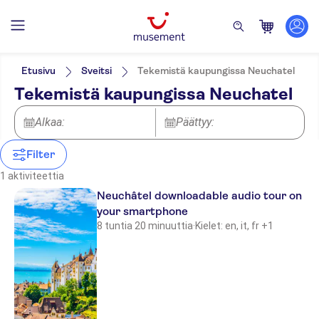
Suodata
Hinta (per aikuinen)
Nouto hotellilta
Lippuvaihtoehdot
Etusivu
Sveitsi
Tekemistä kaupungissa Neuchatel
Ääniopastus (kuulokkeet)
Kategoriat
Min.
€
Maks.
€
Tekemistä kaupungissa Neuchatel
Välitön vahvistus
Aktiviteetit
NO-PICKUP
Aktiviteetin kieli
Kävelykierrokset
German
Alkaa:
Päättyy:
English
French
Filter
Italian
1 aktiviteettia
Neuchâtel downloadable audio tour on
your smartphone
8 tuntia 20 minuuttia
·
Kielet: en, it, fr +1