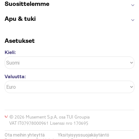
Suosittelemme
Apu & tuki
Asetukset
Kieli:
Valuutta:
© 2026 Musement S.p.A, osa TUI Groupia
VAT IT07978000961 Lisenssi nro 170695
Ota meihin yhteyttä
Yksityisyyssuojakäytäntö