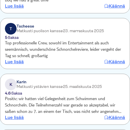
bbq We had a great time
Lue lisää
Käännä
Tscheese
T
Matkusti puolison kanssa
23. marraskuuta 2025
5
Saksa
Top professionelle Crew, sowohl im Entertainment als auch
seemännisch, wunderschöne Schnorchelreviere, leider vergeht der
Tag so schnell, großartig
Lue lisää
Käännä
Karin
K
Matkusti ystävien kanssa
25. maaliskuuta 2025
4.6
Saksa
Positiv; wir hatten viel Gelegenheit zum Schwimmen und
Schnorcheln. Die Teilnehmerzahl war gerade so akzeptabel, wir
saßen schon zu 7. an einem 6er Tisch, was nicht sehr angenehm
Lue lisää
Käännä
war. Mehr Gäste als zu 6. an die Tische passen, sollten nicht
zugelassen werden. Auf die Party mit sehr lauter Musik bei der