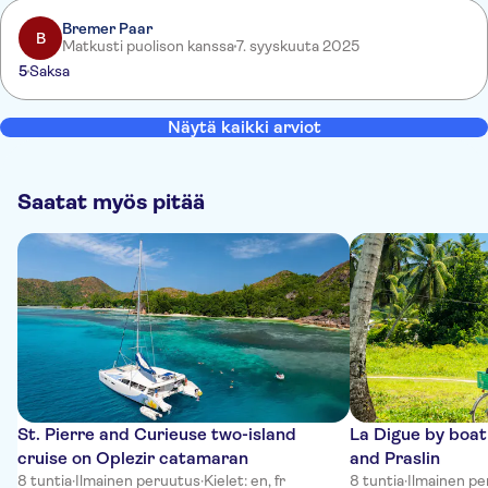
Rückfahrt hätten wir gut verzichten können.
Bremer Paar
B
Matkusti puolison kanssa
7. syyskuuta 2025
5
Saksa
Näytä kaikki arviot
Saatat myös pitää
St. Pierre and Curieuse two-island
La Digue by boa
cruise on Oplezir catamaran
and Praslin
8 tuntia
·
Ilmainen peruutus
·
Kielet: en, fr
8 tuntia
·
Ilmainen p