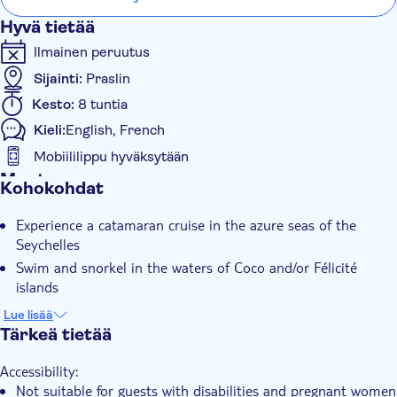
Hyvä tietää
Ilmainen peruutus
Sijainti:
Praslin
Kesto:
8 tuntia
Kieli:
English, French
Mobiililippu hyväksytään
Muuta
Kohokohdat
Välitön vahvistus
Experience a catamaran cruise in the azure seas of the
Sisäänpääsymaksu sisältyy
Seychelles
Opastettu kierros
Swim and snorkel in the waters of Coco and/or Félicité
Ateria sisältyy
islands
Discover the Sister, Coco and Félicité islands in one day
E-lippu
Lue lisää
Tärkeä tietää
Hotel pick up
Transport included
Accessibility:
Lunch
Not suitable for guests with disabilities and pregnant women