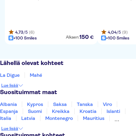
4,73
/5
(6)
4,04
/5
(9)
150
€
Alkaen:
+100 Smiles
+100 Smiles
Lähellä olevat kohteet
La Digue
Mahé
Lue lisää
Suosituimmat maat
Albania
Kypros
Saksa
Tanska
Viro
Espanja
Suomi
Kreikka
Kroatia
Islanti
Italia
Latvia
Montenegro
Mauritius
Norja
Portugali
Ruotsi
Singapore
Lue lisää
Thaimaa
Turkki
Suosituimmat kohteet