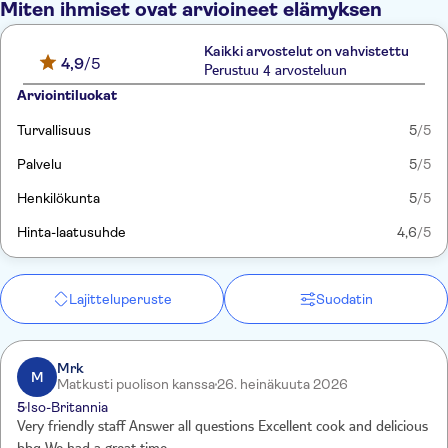
Miten ihmiset ovat arvioineet elämyksen
Kaikki arvostelut on vahvistettu
4,9
/5
Perustuu 4 arvosteluun
Arviointiluokat
Turvallisuus
5
/5
Palvelu
5
/5
Henkilökunta
5
/5
Hinta-laatusuhde
4,6
/5
Lajitteluperuste
Suodatin
Mrk
M
Matkusti puolison kanssa
26. heinäkuuta 2026
5
Iso-Britannia
Very friendly staff Answer all questions Excellent cook and delicious