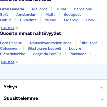
Gran Canaria
Mallorca
Dubai
Barcelona
Split
Amsterdam
Malta
Budapest
Dublin
Tukholma
Milano
Gdansk
Oslo
Helsinki
Los Angeles
York
Rovaniemi
Lue lisää
Tallinna
Ljubljana
Riika
Suosituimmat nähtävyydet
Loro Parque
Neuschwansteinin linna
Eiffel-torni
Colosseum
Sikstuksen kappeli
Louvre
Pietarinkirkko
Sagrada Família
Pantheon
Prahan linna
Moulin Rouge
Burj Khalifa
Lue lisää
Keukenhof
London Eye
Montmartre
Wieliczkan suolakaivos
Alhambra
Caminito del Rey
Anne Frankin talo
Golden Circle
Yritys
Suosittelemme