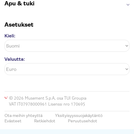
Apu & tuki
Asetukset
Kieli:
Valuutta:
© 2026 Musement S.p.A, osa TUI Groupia
VAT IT07978000961 Lisenssi nro 170695
Ota meihin yhteyttä
Yksityisyyssuojakäytäntö
Evästeet
Retkiehdot
Peruutusehdot