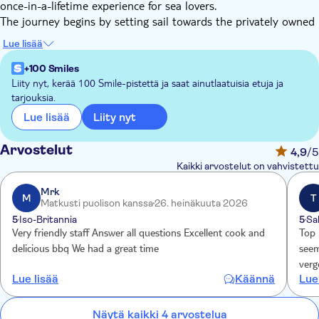
once-in-a-lifetime experience for sea lovers.
The journey begins by setting sail towards the privately owned
Sister Island. This granitic paradise, nestled amidst tropical
Lue lisää
forests and pristine beaches, is truly mesmerizing. The lagoon's
crystal clear waters offer excellent visibility, allowing you to
+100 Smiles
spot sea turtles and other marine creatures. Explore untouched
Liity nyt, kerää 100 Smile-pistettä ja saat ainutlaatuisia etuja ja
tarjouksia.
beaches and vibrant tropical forests before indulging in a
delicious BBQ lunch on-board.
Liity nyt
Lue lisää
Afterward, prepare for snorkelling at Coco and/or Félicité
islands. Coco, a small island with picturesque granite boulders,
Arvostelut
4,9
/5
palm trees, and a serene sandy beach, represents the epitome
Kaikki arvostelut on vahvistettu
of a tropical paradise. Félicité island, larger and covered in
dense vegetation, showcases the natural beauty of the
Mrk
M
T
Matkusti puolison kanssa
26. heinäkuuta 2026
Seychelles. Both islands feature vibrant waters filled with
5
Iso-Britannia
5
Sa
diverse flora and fauna, creating an enchanting underwater
Very friendly staff Answer all questions Excellent cook and
Top 
world.
delicious bbq We had a great time
seem
verg
Lue lisää
Käännä
Lue
Näytä kaikki 4 arvostelua