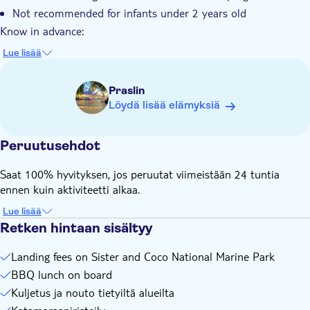
Not recommended for infants under 2 years old
Know in advance:
Please confirm your pick-up time and location with the local
Lue lisää
operator. You will find the contact details on the voucher
after booking
Praslin
Land transfer on La Digue is not included. Guests need to
Löydä lisää elämyksiä
make own arrangement from hotel to embarkation point
The duration of this experience for tours with departure
from La Digue is approximately 6 hours
Peruutusehdot
Please ensure that the names provided at checkout match
Saat 100% hyvityksen, jos peruutat viimeistään 24 tuntia
the names on your passports
ennen kuin aktiviteetti alkaa.
Remember to bring:
T-shirt, shorts, comfortable walking shoes, cap, camera,
Lue lisää
mosquito repellent, sunscreen, beach towel, swimwear,
Retken hintaan sisältyy
sunglasses, snorkelling equipment, a bottle of water, and a
credit card for your personal expenses
Landing fees on Sister and Coco National Marine Park
BBQ lunch on board
Kuljetus ja nouto tietyiltä alueilta