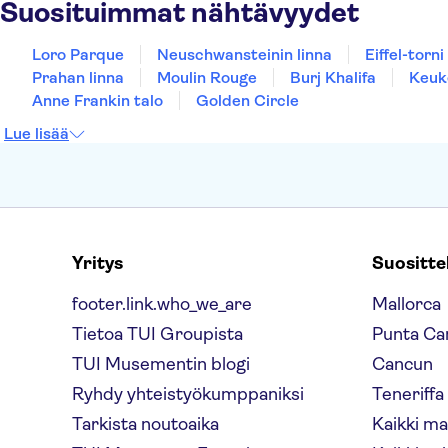
Suosituimmat nähtävyydet
Loro Parque
Neuschwansteinin linna
Eiffel-torni
Prahan linna
Moulin Rouge
Burj Khalifa
Keuk
Anne Frankin talo
Golden Circle
Lue lisää
Yritys
Suositt
footer.link.who_we_are
Mallorca
Tietoa TUI Groupista
Punta Ca
TUI Musementin blogi
Cancun
Ryhdy yhteistyökumppaniksi
Teneriffa
Tarkista noutoaika
Kaikki m