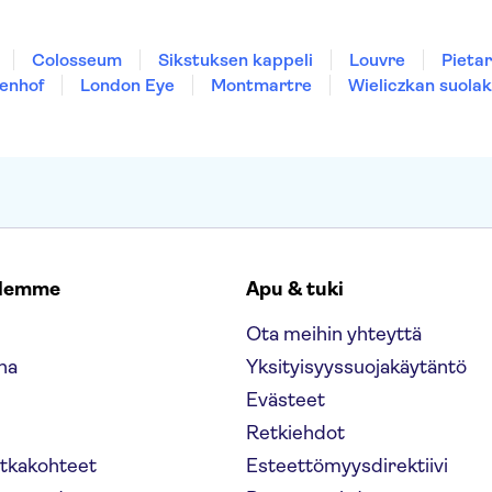
Colosseum
Sikstuksen kappeli
Louvre
Pietar
enhof
London Eye
Montmartre
Wieliczkan suolak
elemme
Apu & tuki
Ota meihin yhteyttä
na
Yksityisyyssuojakäytäntö
Evästeet
Retkiehdot
atkakohteet
Esteettömyysdirektiivi