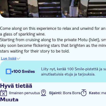
Come along on this experience to relax and unwind for an e
a glass of sparkling wine.
Starting from cruising along to the private Motu (Islet), s
sky soon become flickering stars that brighten as the minut
stars waiting for their story to be told.
The Tahitian night sky will be unraveled before you, as the 
Lue lisää
culture. Learn how storytelling was used to decode the nig
Ocean called Moana Nui. Before long this adventure will h
Liity nyt, kerää 100 Smile-pistettä ja s
+100 Smiles
Bora Bora’s romantic lagoon to your hotel just in time for
ainutlaatuisia etuja ja tarjouksia.
Hyvä tietää
Ilmainen peruutus
Sijainti:
Bora Bora
Kesto:
ma
Muuta