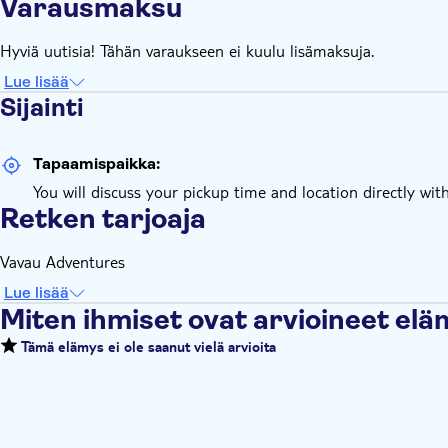
Varausmaksu
Hyviä uutisia! Tähän varaukseen ei kuulu lisämaksuja.
Lue lisää
Sijainti
Tapaamispaikka:
You will discuss your pickup time and location directly with
Retken tarjoaja
Vavau Adventures
Lue lisää
Miten ihmiset ovat arvioineet el
Tämä elämys ei ole saanut vielä arvioita