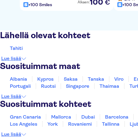
100
€
Alkaen:
+100 Smiles
+100 Sm
Lähellä olevat kohteet
Tahiti
Lue lisää
Suosituimmat maat
Albania
Kypros
Saksa
Tanska
Viro
E
Portugali
Ruotsi
Singapore
Thaimaa
Tur
Lue lisää
Suosituimmat kohteet
Gran Canaria
Mallorca
Dubai
Barcelona
Los Angeles
York
Rovaniemi
Tallinna
Lju
Lue lisää