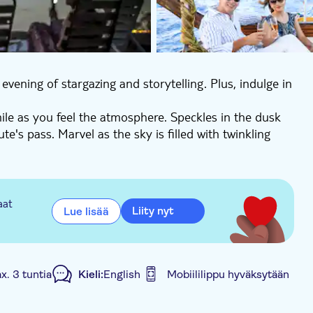
vening of stargazing and storytelling. Plus, indulge in
mile as you feel the atmosphere. Speckles in the dusk
e's pass. Marvel as the sky is filled with twinkling
star guide tells old stories and legends of the local
ht’s sky to help with traveling throughout the Pacific
ave to come to an end and you'll be taken back across
aat
Liity nyt
Lue lisää
 dinner.
x. 3 tuntia
Kieli:
English
Mobiililippu hyväksytään