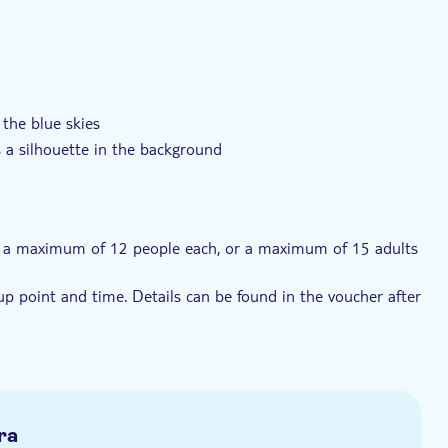
i ryhmäkoko
Asiantuntijaopas
E-lippu
 the blue skies
 a silhouette in the background
cluded and make a toast to this incredible experience
ith a maximum of 12 people each, or a maximum of 15 adults
up point and time. Details can be found in the voucher after
airs to get to a star map. Also due to this, the activity is
sing an Ipad, for Spanish, Italian, German and Chinese
ra