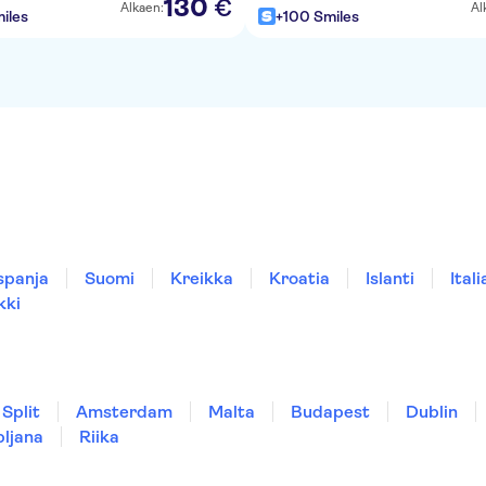
130
€
Alkaen:
Al
iles
+100 Smiles
spanja
Suomi
Kreikka
Kroatia
Islanti
Itali
kki
Split
Amsterdam
Malta
Budapest
Dublin
bljana
Riika