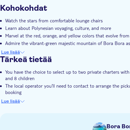
Välitön vahvistus
Paikalliseen makuun
Pienemp
Kohokohdat
Hotel pick up
Transport included
Watch the stars from comfortable lounge chairs
Learn about Polynesian voyaging, culture, and more
Marvel at the red, orange, and yellow colors that evolve from
Admire the vibrant-green majestic mountain of Bora Bora as
Indulge in the sparkling wine, beer, water, and soft drinks in
Lue lisää
Tärkeä tietää
You have the choice to select up to two private charters w
and 8 children
The local operator you'll need to contact to arrange the pick
booking
Please note on arrival to the islet, there is a short walk up st
Lue lisää
unsuitable for wheelchair users
The tour language is English however there is text support, u
Infants (age 0-2): free admission
Bora Bo