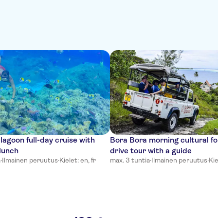
lagoon full-day cruise with
Bora Bora morning cultural f
lunch
drive tour with a guide
a
·
Ilmainen peruutus
·
Kielet: en, fr
max. 3 tuntia
·
Ilmainen peruutus
·
Kie