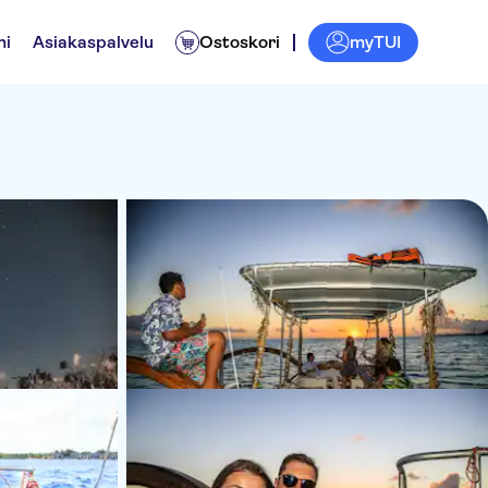
myTUI
ni
Asiakaspalvelu
Ostoskori