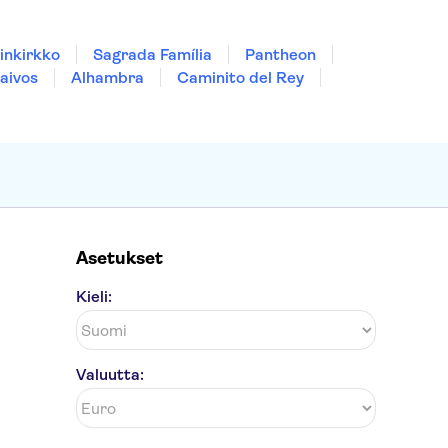
inkirkko
Sagrada Família
Pantheon
aivos
Alhambra
Caminito del Rey
Asetukset
Kieli:
Valuutta: