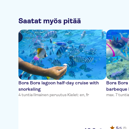
Saatat myös pitää
Bora Bora lagoon half-day cruise with
Bora Bora 
snorkeling
barbeque 
4 tuntia
·
Ilmainen peruutus
·
Kielet: en, fr
max. 7 tunti
5
(1)
/5