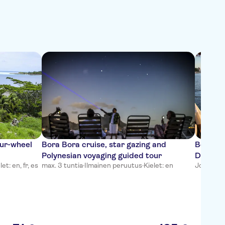
our-wheel
Bora Bora cruise, star gazing and
Bora Bo
Polynesian voyaging guided tour
Dinner
let: en, fr, es
max. 3 tuntia
·
Ilmainen peruutus
·
Kielet: en
Joustava