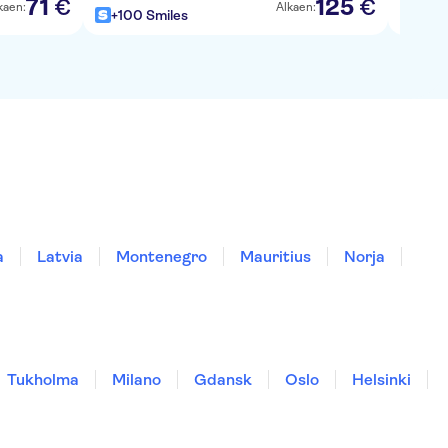
71
125
€
€
kaen:
Alkaen:
+100 Smiles
+100
a
Latvia
Montenegro
Mauritius
Norja
Tukholma
Milano
Gdansk
Oslo
Helsinki