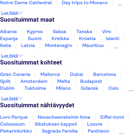
Notre Dame Cathedral
Day trips to Monaco
Day trips to Monte Carlo
Day trips to Eze
Lue lisää
Loiren laakso ja linnat
Suosituimmat maat
The Sainte Chapelle and the Conciergerie
Giverny
Musée d’Orsay
Place du Trocadéro
Albania
Kypros
Saksa
Tanska
Viro
Espanja
Suomi
Kreikka
Kroatia
Islanti
Italia
Latvia
Montenegro
Mauritius
Norja
Portugali
Ruotsi
Singapore
Lue lisää
Thaimaa
Turkki
Suosituimmat kohteet
Gran Canaria
Mallorca
Dubai
Barcelona
Split
Amsterdam
Malta
Budapest
Dublin
Tukholma
Milano
Gdansk
Oslo
York
Helsinki
Los Angeles
Rovaniemi
Lue lisää
Tallinna
Ljubljana
Riika
Suosituimmat nähtävyydet
Loro Parque
Neuschwansteinin linna
Eiffel-torni
Colosseum
Sikstuksen kappeli
Louvre
Pietarinkirkko
Sagrada Família
Pantheon