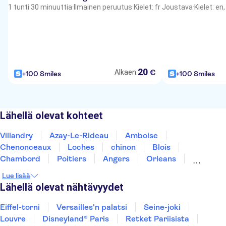
1 tunti 30 minuuttia
·
Ilmainen peruutus
·
Kielet: fr
Joustava
·
Kielet: en,
20
€
Alkaen:
+100 Smiles
+100 Smiles
Lähellä olevat kohteet
Villandry
Azay-Le-Rideau
Amboise
Chenonceaux
Loches
chinon
Blois
Chambord
Poitiers
Angers
Orleans
Bourges
Les Epesses
Nantes
Limoges
Lue lisää
Lähellä olevat nähtävyydet
Eiffel-torni
Versailles'n palatsi
Seine-joki
Louvre
Disneyland® Paris
Retket Pariisista