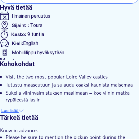
Hyvä tietää
Ilmainen peruutus
Sijainti:
Tours
Kesto:
9 tuntia
Kieli:
English
Mobiililippu hyväksytään
Muuta
Kohokohdat
Välitön vahvistus
Visit the two most popular Loire Valley castles
Skip the line
Tutustu maaseutuun ja sulaudu osaksi kaunista maisemaa
Sisäänpääsymaksu sisältyy
Sukella viininvalmistuksen maailmaan – koe viinin matka
Opastettu kierros
rypäleestä lasiin
Pienempi ryhmäkoko
Lue lisää
Asiantuntijaopas
Tärkeä tietää
Small group
Know in advance:
Lunch
Please be sure to mention the pickup point during the