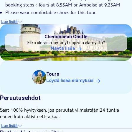
booking steps : Tours at 8.55AM or Amboise at 9.25AM
Please wear comfortable shoes for this tour
Please bring baby seat(s) if you are joining with
Lue lisää
children/infants
DSA1Chenonceau Castle
Chenonceau Castle
Etkö ole vielä löytänyt sopivaa elämystä?
Näytä lisää
Tours
Löydä lisää elämyksiä
Peruutusehdot
Saat 100% hyvityksen, jos peruutat viimeistään 24 tuntia
ennen kuin aktiviteetti alkaa.
Lue lisää