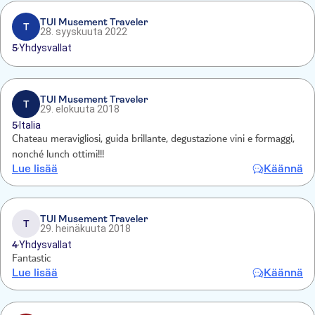
TUI Musement Traveler
T
28. syyskuuta 2022
5
Yhdysvallat
TUI Musement Traveler
T
29. elokuuta 2018
5
Italia
Chateau meravigliosi, guida brillante, degustazione vini e formaggi,
nonché lunch ottimi!!!
Lue lisää
Käännä
TUI Musement Traveler
T
29. heinäkuuta 2018
4
Yhdysvallat
Fantastic
Lue lisää
Käännä