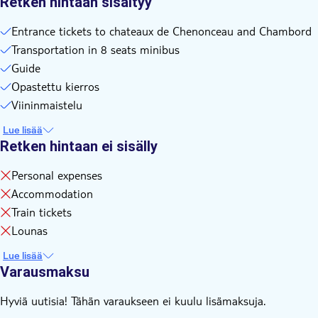
Retken hintaan sisältyy
Entrance tickets to chateaux de Chenonceau and Chambord
Transportation in 8 seats minibus
Guide
Opastettu kierros
Viininmaistelu
Lue lisää
Retken hintaan ei sisälly
Personal expenses
Accommodation
Train tickets
Lounas
Lue lisää
Varausmaksu
Hyviä uutisia! Tähän varaukseen ei kuulu lisämaksuja.