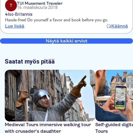
TUI Musement Traveler
T
16. maaliskuuta 2018
4
Iso-Britannia
Hassle-free! Do yourself a favor and book before you go.
Lue lisää
Käännä
Näytä kaikki arviot
Saatat myös pitää
Medieval Tours immersive walking tour
Self-guided digit
with crusader's daughter
Tours