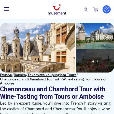
+ 7
Etusivu
/
Ranska
/
Tekemistä kaupungissa Tours
/
Chenonceau and Chambord Tour with Wine-Tasting from Tours or
Amboise
Chenonceau and Chambord Tour with
Wine-Tasting from Tours or Amboise
Led by an expert guide, you'll dive into French history visiting
the castles of Chambord and Chenonceau. You'll enjoy a wine