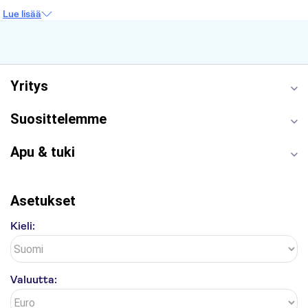
Prahan linna
Moulin Rouge
Burj Khalifa
Lue lisää
Keukenhof
London Eye
Montmartre
Wieliczkan suolakaivos
Alhambra
Caminito del Rey
Anne Frankin talo
Golden Circle
Yritys
Suosittelemme
Apu & tuki
Asetukset
Kieli:
Valuutta: