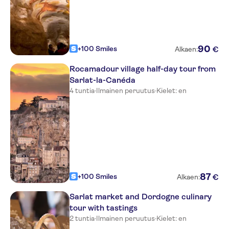
90
+100 Smiles
€
Alkaen:
Rocamadour village half-day tour from
Sarlat-la-Canéda
4 tuntia
·
Ilmainen peruutus
·
Kielet: en
87
+100 Smiles
€
Alkaen:
Sarlat market and Dordogne culinary
tour with tastings
2 tuntia
·
Ilmainen peruutus
·
Kielet: en