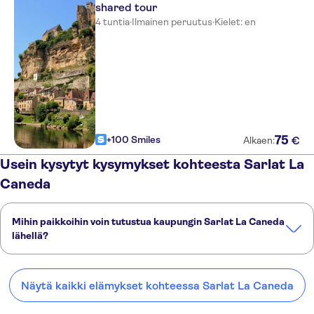
shared tour
4 tuntia
·
Ilmainen peruutus
·
Kielet: en
75
+100 Smiles
€
Alkaen:
Usein kysytyt kysymykset kohteesta Sarlat La
Caneda
Mihin paikkoihin voin tutustua kaupungin Sarlat La Caneda
lähellä?
Tässä on muutamia suosikkipaikkojamme kaupungin Sarlat La
Caneda lähellä:
Näytä kaikki elämykset kohteessa Sarlat La Caneda
Limoges
St Emilion
Libourne
Albi
Bordeaux