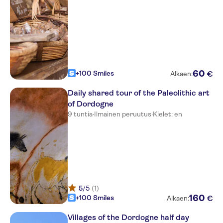
60
+100 Smiles
€
Alkaen:
Daily shared tour of the Paleolithic art
of Dordogne
9 tuntia
·
Ilmainen peruutus
·
Kielet: en
5
/5
(1)
160
+100 Smiles
€
Alkaen:
Villages of the Dordogne half day