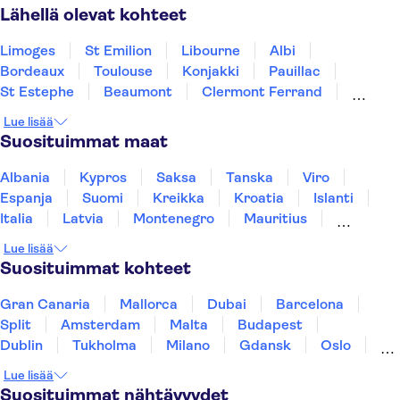
Lähellä olevat kohteet
Limoges
St Emilion
Libourne
Albi
Bordeaux
Toulouse
Konjakki
Pauillac
St Estephe
Beaumont
Clermont Ferrand
Sanguinet
arcachon
La Teste De Buch
Poitiers
Lue lisää
Suosituimmat maat
Albania
Kypros
Saksa
Tanska
Viro
Espanja
Suomi
Kreikka
Kroatia
Islanti
Italia
Latvia
Montenegro
Mauritius
Norja
Portugali
Ruotsi
Singapore
Lue lisää
Thaimaa
Turkki
Suosituimmat kohteet
Gran Canaria
Mallorca
Dubai
Barcelona
Split
Amsterdam
Malta
Budapest
Dublin
Tukholma
Milano
Gdansk
Oslo
Helsinki
Los Angeles
York
Rovaniemi
Lue lisää
Tallinna
Ljubljana
Riika
Suosituimmat nähtävyydet