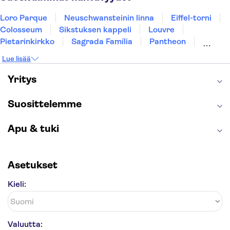
Loro Parque
Neuschwansteinin linna
Eiffel-torni
Colosseum
Sikstuksen kappeli
Louvre
Pietarinkirkko
Sagrada Família
Pantheon
Prahan linna
Moulin Rouge
Burj Khalifa
Lue lisää
Keukenhof
London Eye
Montmartre
Wieliczkan suolakaivos
Alhambra
Yritys
Caminito del Rey
Anne Frankin talo
Golden Circle
Suosittelemme
Apu & tuki
Asetukset
Kieli:
Valuutta: