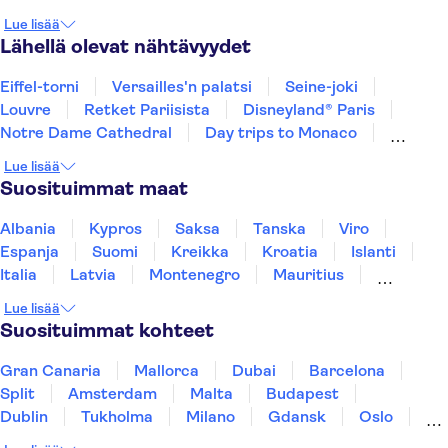
Quimper
chinon
Villandry
Azay-Le-Rideau
Lue lisää
Tours
Deauville
Lähellä olevat nähtävyydet
Eiffel-torni
Versailles'n palatsi
Seine-joki
Louvre
Retket Pariisista
Disneyland® Paris
Notre Dame Cathedral
Day trips to Monaco
Day trips to Monte Carlo
Day trips to Eze
Lue lisää
Loiren laakso ja linnat
Suosituimmat maat
The Sainte Chapelle and the Conciergerie
Giverny
Musée d’Orsay
Place du Trocadéro
Albania
Kypros
Saksa
Tanska
Viro
Espanja
Suomi
Kreikka
Kroatia
Islanti
Italia
Latvia
Montenegro
Mauritius
Norja
Portugali
Ruotsi
Singapore
Lue lisää
Thaimaa
Turkki
Suosituimmat kohteet
Gran Canaria
Mallorca
Dubai
Barcelona
Split
Amsterdam
Malta
Budapest
Dublin
Tukholma
Milano
Gdansk
Oslo
Helsinki
York
Rovaniemi
Los Angeles