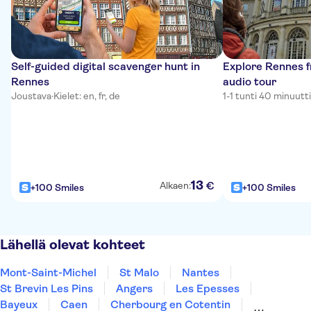
Self-guided digital scavenger hunt in
Explore Rennes f
Rennes
audio tour
Joustava
·
Kielet: en, fr, de
1-1 tunti 40 minuutt
13
€
Alkaen:
+100 Smiles
+100 Smiles
Lähellä olevat kohteet
Mont-Saint-Michel
St Malo
Nantes
St Brevin Les Pins
Angers
Les Epesses
Bayeux
Caen
Cherbourg en Cotentin