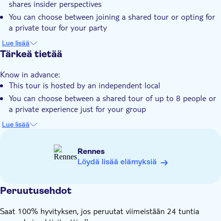
shares insider perspectives
Paikalliseen makuun
You can choose between joining a shared tour or opting for
E-lippu
a private tour for your party
You'll see sites like the historic Église Saint-Germain and the
Small group
Lue lisää
vibrant Marché des Lices
Tärkeä tietää
Pet friendly
Know in advance:
This tour is hosted by an independent local
You can choose between a shared tour of up to 8 people or
a private experience just for your group
The experience begins on time and, for organisational
Lue lisää
reasons, cannot be delayed
The itinerary adapts to guests' interests and walking pace
Rennes
Stops may vary depending on weather conditions
Löydä lisää elämyksiä
This is a walking tour of city highlights and does not include
entry tickets for public transport, monuments, or attractions
Peruutusehdot
Saat 100% hyvityksen, jos peruutat viimeistään 24 tuntia