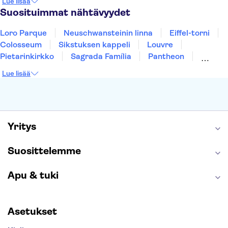
Lue lisää
Tallinna
Ljubljana
Riika
Suosituimmat nähtävyydet
Loro Parque
Neuschwansteinin linna
Eiffel-torni
Colosseum
Sikstuksen kappeli
Louvre
Pietarinkirkko
Sagrada Família
Pantheon
Prahan linna
Moulin Rouge
Burj Khalifa
Lue lisää
Keukenhof
London Eye
Montmartre
Wieliczkan suolakaivos
Alhambra
Caminito del Rey
Anne Frankin talo
Golden Circle
Yritys
Suosittelemme
Apu & tuki
Asetukset