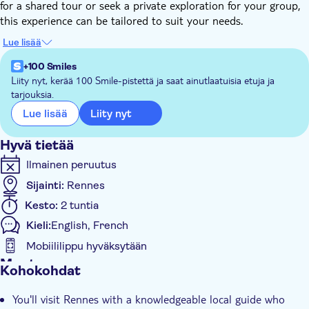
for a shared tour or seek a private exploration for your group,
this experience can be tailored to suit your needs.
See landmarks such as the Église Saint-Germain and Marché
Lue lisää
des Lices, along with some lesser-known gems. Along the way,
the local will enrich your understanding of the city through
+100 Smiles
stories and context. Your local will also provide insider advice
Liity nyt, kerää 100 Smile-pistettä ja saat ainutlaatuisia etuja ja
tarjouksia.
on places to eat, drink, and travel around the city.
By the end of this tour, you'll have gained an introduction to
Liity nyt
Lue lisää
Rennes, viewed through a local lens, and recommendations to
help you navigate the city.
Hyvä tietää
Ilmainen peruutus
Sijainti:
Rennes
Kesto:
2 tuntia
Kieli:
English, French
Mobiililippu hyväksytään
Muuta
Kohokohdat
Välitön vahvistus
You'll visit Rennes with a knowledgeable local guide who
Opastettu kierros