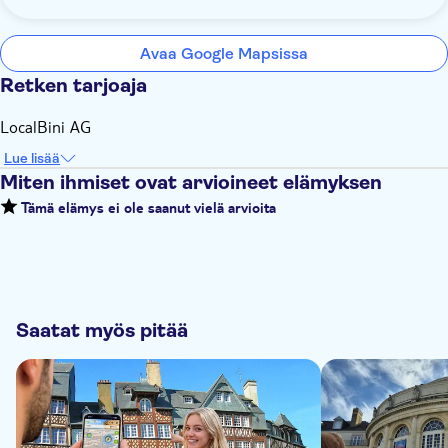
Avaa Google Mapsissa
Retken tarjoaja
LocalBini AG
Lue lisää
Miten ihmiset ovat arvioineet elämyksen
Tämä elämys ei ole saanut vielä arvioita
Saatat myös pitää