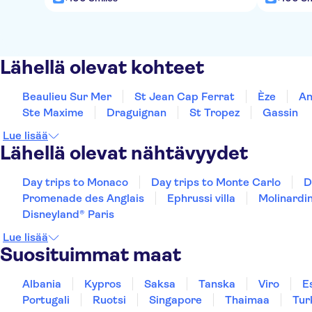
Lähellä olevat kohteet
Beaulieu Sur Mer
St Jean Cap Ferrat
Èze
An
Ste Maxime
Draguignan
St Tropez
Gassin
Lue lisää
Lähellä olevat nähtävyydet
Day trips to Monaco
Day trips to Monte Carlo
D
Promenade des Anglais
Ephrussi villa
Molinardin
Disneyland® Paris
Lue lisää
Suosituimmat maat
Albania
Kypros
Saksa
Tanska
Viro
E
Portugali
Ruotsi
Singapore
Thaimaa
Tur