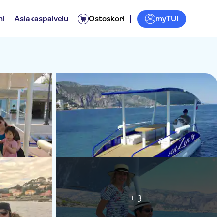
myTUI
ni
Asiakaspalvelu
Ostoskori
+ 3