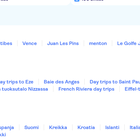
tibes
Vence
Juan Les Pins
menton
Le Golfe 
ay trips to Eze
Baie des Anges
Day trips to Saint Pa
 tuoksutalo Nizzassa
French Riviera day trips
Eiffel-
spanja
Suomi
Kreikka
Kroatia
Islanti
Itali
kki