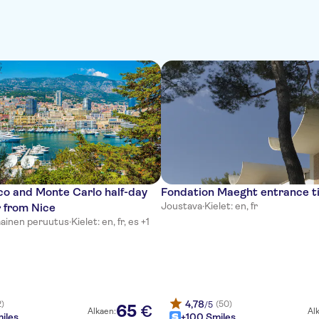
co and Monte Carlo half-day
Fondation Maeght entrance t
Joustava
·
Kielet: en, fr
 from Nice
mainen peruutus
·
Kielet: en, fr, es +1
4,78
2)
(50)
/5
65
€
Alkaen:
Al
iles
+100 Smiles