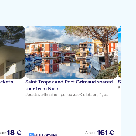
ickets
Saint Tropez and Port Grimaud shared
Small G
8 tuntia
·
I
tour from Nice
Joustava
·
Ilmainen peruutus
·
Kielet: en, fr, es
4,9
18
161
€
€
kaen:
Alkaen:
+100 Smiles
+100