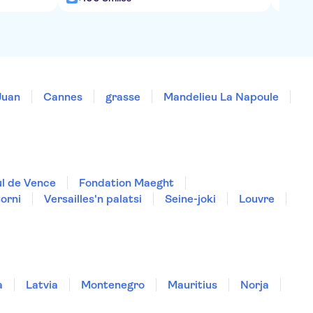
Juan
Cannes
grasse
Mandelieu La Napoule
ul de Vence
Fondation Maeght
torni
Versailles'n palatsi
Seine-joki
Louvre
a
Latvia
Montenegro
Mauritius
Norja