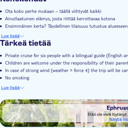
Ota koko perhe mukaan – täällä viihtyvät kaikki
Ainutlaatuinen elämys, josta riittää kerrottavaa kotona
Ensimmäinen kerta? Täydellinen tilaisuus tutustua alueeseen 
Lue lisää
Tärkeä tietää
Private cruise for six people with a bilingual guide (English 
Children are welcome under the responsibility of their par
In case of strong wind (weather > force 4) the trip will be c
No smoking
Lue lisää
DSA1Ephrussi villa
Ephrussi
Etkö ole vielä löytäny
Näytä li