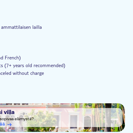
ammattilaisen lailla
and French)
ents (7+ years old recommended)
anceled without charge
 villa
t sopivaa elämystä?
sää