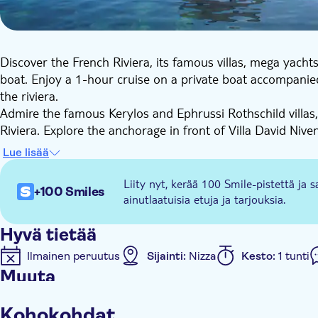
Discover the French Riviera, its famous villas, mega yac
boat. Enjoy a 1-hour cruise on a private boat accompanie
the riviera.
Admire the famous Kerylos and Ephrussi Rothschild villas,
Riviera. Explore the anchorage in front of Villa David Niven
Your boat is 100% solar powered and offers the high-end se
Lue lisää
boat is unlicensed, so you will be able to sail under the g
Liity nyt, kerää 100 Smile-pistettä ja s
+100 Smiles
ainutlaatuisia etuja ja tarjouksia.
Hyvä tietää
Ilmainen peruutus
Sijainti:
Nizza
Kesto:
1 tunti
Muuta
Välitön vahvistus
Yksityinen kierros
Asiantunti
Kohokohdat