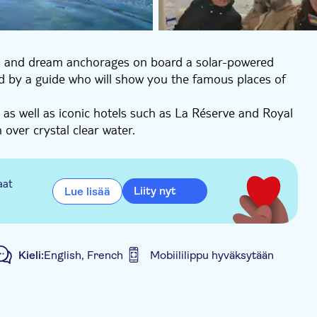
hts and dream anchorages on board a solar-powered
d by a guide who will show you the famous places of
 as well as iconic hotels such as La Réserve and Royal
 over crystal clear water.
rvices of a silent and odorless electric boat. The
uidance of your skipper.
aat
Liity nyt
Lue lisää
Kieli:
English, French
Mobiililippu hyväksytään
jaopas
Private group