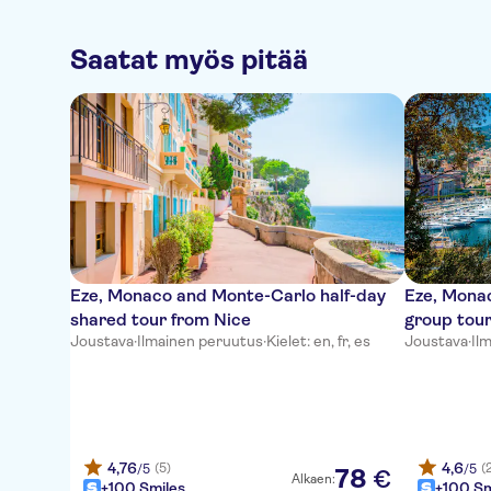
Saatat myös pitää
Eze, Monaco and Monte-Carlo half-day
Eze, Mona
shared tour from Nice
group tour
Joustava
·
Ilmainen peruutus
·
Kielet: en, fr, es
Joustava
·
Il
4,76
4,6
(5)
(
/5
/5
78
€
Alkaen:
+100 Smiles
+100 Sm