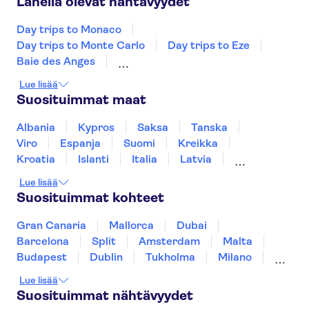
Lähellä olevat nähtävyydet
Day trips to Monaco
Day trips to Monte Carlo
Day trips to Eze
Baie des Anges
Day trips to Saint Paul de Vence
Lue lisää
Fondation Maeght
Eiffel-torni
Suosituimmat maat
Versailles'n palatsi
Seine-joki
Louvre
Retket Pariisista
Disneyland® Paris
Albania
Kypros
Saksa
Tanska
Notre Dame Cathedral
Loiren laakso ja linnat
Viro
Espanja
Suomi
Kreikka
The Sainte Chapelle and the Conciergerie
Kroatia
Islanti
Italia
Latvia
Montenegro
Mauritius
Norja
Lue lisää
Portugali
Ruotsi
Singapore
Thaimaa
Suosituimmat kohteet
Turkki
Gran Canaria
Mallorca
Dubai
Barcelona
Split
Amsterdam
Malta
Budapest
Dublin
Tukholma
Milano
Gdansk
Oslo
Helsinki
York
Lue lisää
Rovaniemi
Los Angeles
Tallinna
Suosituimmat nähtävyydet
Ljubljana
Riika