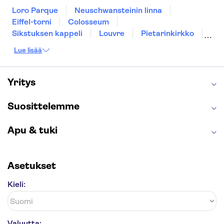
Loro Parque
Neuschwansteinin linna
Eiffel-torni
Colosseum
Sikstuksen kappeli
Louvre
Pietarinkirkko
Sagrada Família
Pantheon
Prahan linna
Lue lisää
Moulin Rouge
Burj Khalifa
Keukenhof
London Eye
Montmartre
Wieliczkan suolakaivos
Alhambra
Yritys
Caminito del Rey
Anne Frankin talo
Golden Circle
Suosittelemme
Apu & tuki
Asetukset
Kieli:
Valuutta: