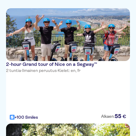
Kaupunki
Monumentit
Yksityinen kierros
Kulttuuri ja historia
pyöräilyretket
Sisäaktiviteetit
Perinnekulttuuri
Official reseller
Tärkeimmät
nähtävyydet
2-hour Grand tour of Nice on a Segway™
2 tuntia
·
Ilmainen peruutus
·
Kielet: en, fr
55
€
Alkaen:
+100 Smiles