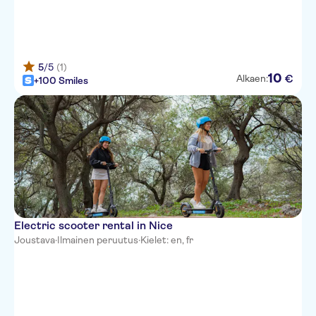
5
/5
(1)
10
€
Alkaen:
+100 Smiles
Electric scooter rental in Nice
Joustava
·
Ilmainen peruutus
·
Kielet: en, fr