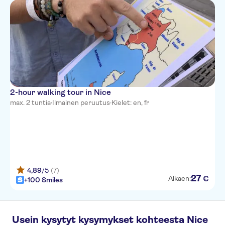
2-hour walking tour in Nice
max. 2 tuntia
·
Ilmainen peruutus
·
Kielet: en, fr
4,89
/5
(7)
27
€
Alkaen:
+100 Smiles
Usein kysytyt kysymykset kohteesta Nice