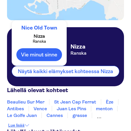
Nice Old Town
Nizza
Ranska
Nizza
Ranska
Vie minut sinne
Näytä kaikki elämykset kohteessa Nizza
Lähellä olevat kohteet
Beaulieu Sur Mer
St Jean Cap Ferrat
Èze
Antibes
Vence
Juan Les Pins
menton
Le Golfe Juan
Cannes
grasse
Mandelieu La Napoule
Ste Maxime
Lue lisää
Draguignan
St Tropez