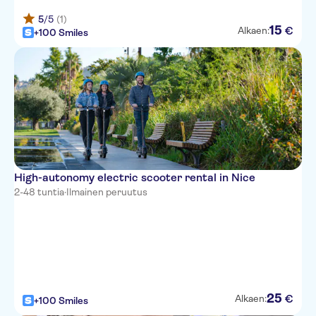
5
/5
(1)
15
€
Alkaen:
+100 Smiles
High-autonomy electric scooter rental in Nice
2-48 tuntia
·
Ilmainen peruutus
25
€
Alkaen:
+100 Smiles