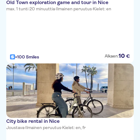
Old Town exploration game and tour in Nice
max. 1 tunti 20 minuuttia
·
Ilmainen peruutus
·
Kielet: en
10
€
Alkaen:
+100 Smiles
City bike rental in Nice
Joustava
·
Ilmainen peruutus
·
Kielet: en, fr