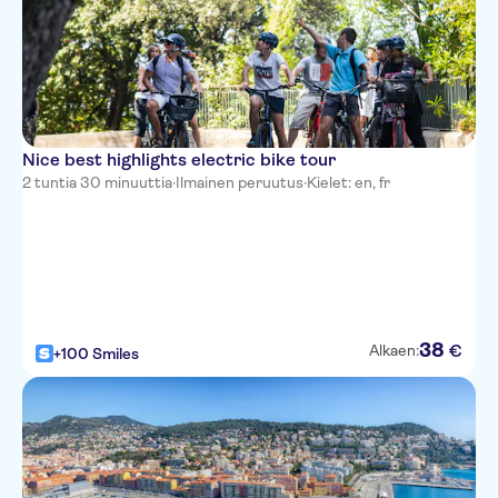
Nice best highlights electric bike tour
2 tuntia 30 minuuttia
·
Ilmainen peruutus
·
Kielet: en, fr
38
€
Alkaen:
+100 Smiles