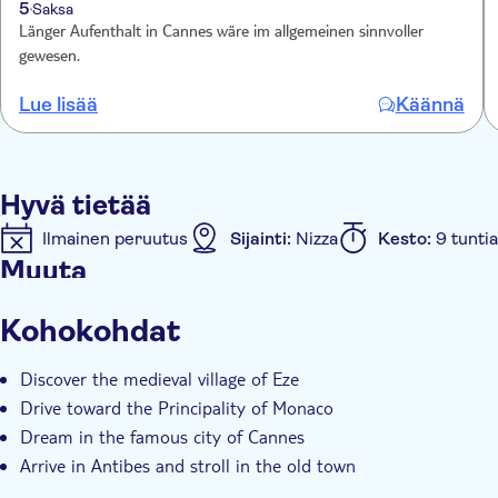
5
Saksa
Länger Aufenthalt in Cannes wäre im allgemeinen sinnvoller
gewesen.
Lue lisää
Käännä
Hyvä tietää
Ilmainen peruutus
Sijainti:
Nizza
Kesto:
9 tuntia
Muuta
Välitön vahvistus
E-lippu
Small group
Hote
Kohokohdat
Discover the medieval village of Eze
Drive toward the Principality of Monaco
Dream in the famous city of Cannes
Arrive in Antibes and stroll in the old town