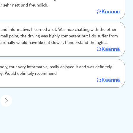
r sehr nett und freundlich.
Käännä
 and informative, I learned a lot. Was nice chatting with the other
sionalIy would have liked it slower. I understand the tight
Käännä
Thank you
endly, tour very informative, really enjoyed it and was definitely
y. Would definitely recommend
Käännä
1