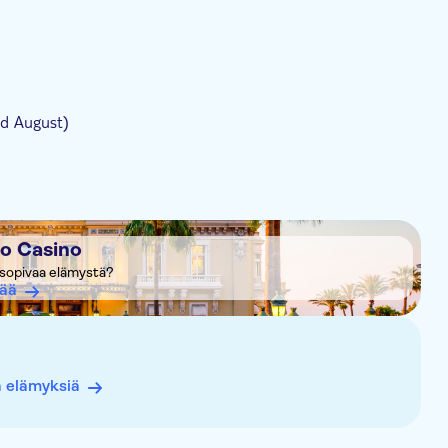
d August)
o Casino
t sopivaa elämystä?
sää
ä elämyksiä