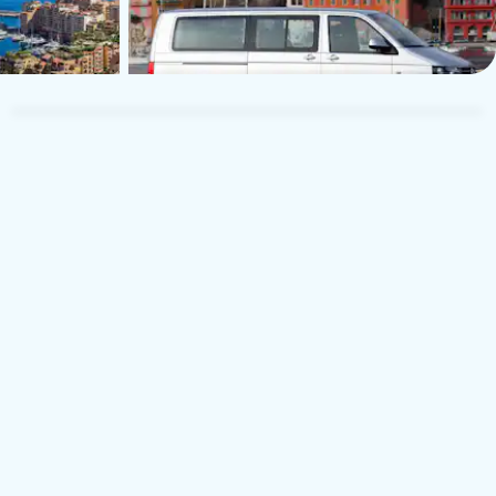
TUI Musement Traveler
T
23. elokuuta 2025