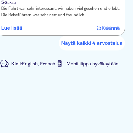
5
Saksa
Die Fahrt war sehr interessant, wir haben viel gesehen und erlebt.
V
Die Reiseführern war sehr nett und freundlich.
with
c
Lue lisää
Käännä
L
Näytä kaikki 4 arvostelua
Kieli:
English, French
Mobiililippu hyväksytään
l pick up
Transport included