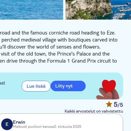
st road and the famous corniche road heading to Eze.
a perched medieval village with boutiques carved into
'll discover the world of senses and flowers.
isit of the old town, the Prince's Palace and the
en drive through the Formula 1 Grand Prix circuit to
nd luxury at the Casino Square.
n the footsteps of the biggest actors at the Film
aat
Liity nyt
Lue lisää
iews of the different bays of Juan-Les-Pins and
of the famous Billionaires. Once in the provencal city
llionaires Quay where helicopters and yachts are there
5
/5
Kaikki arvostelut on vahvistettu
Erwin
E
Matkusti puolison kanssa
2. elokuuta 2025