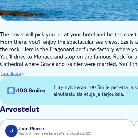
The driver will pick you up at your hotel and hit the coa
From there, you'll enjoy the spectacular sea views. Eze is 
the rock. Here is the Fragonard perfume factory where you
You'll drive to Monaco and stop on the famous Rock for a v
Cathedral where Grace and Rainier were married. You'll th
reach Monte Carlo where you'll experience real elegance a
Lue lisää
You'll then head to Cannes, admire La Croisette and walk i
Festival Palace.
Liity nyt, kerää 100 Smile-pistettä ja s
+100 Smiles
Lay back and enjoy a panoramic drive with breathtaking v
ainutlaatuisia etuja ja tarjouksia.
Antibes. You'll pass by the exclusive Cap of Antibes, home 
of Antibes, take a walk in the busy old town and by the Bi
Arvostelut
in abundance.
Jean Pierre
J
Matkusti perheen kanssa
19. elokuuta 2025