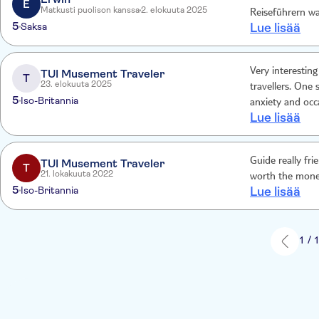
E
Matkusti puolison kanssa
2. elokuuta 2025
Reiseführern wa
5
Saksa
Lue lisää
Very interesting
TUI Musement Traveler
T
23. elokuuta 2025
travellers. One small point, the driving was highly competent but I do suffer from
5
Iso-Britannia
anxiety and occa
Lue lisää
schedule. 
Guide really fri
TUI Musement Traveler
T
21. lokakuuta 2022
worth the mone
5
Iso-Britannia
Lue lisää
1 / 