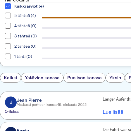
Henkilökunta
Kaikki arviot (4)
5 tähteä (4)
4 tähteä (0)
3 tähteä (0)
2 tähteä (0)
1 tähti (0)
Kaikki
Ystävien kanssa
Puolison kanssa
Yksin
Jean Pierre
Länger Aufentha
J
Matkusti perheen kanssa
19. elokuuta 2025
5
Saksa
Lue lisää
Erwin
Die Fahrt war se