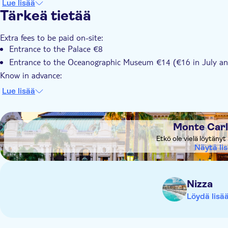
Lue lisää
Tärkeä tietää
Extra fees to be paid on-site:
Entrance to the Palace €8
Entrance to the Oceanographic Museum €14 (€16 in July an
Know in advance:
The Casino is closed in the morning
Lue lisää
Prince's Palace of Monaco is open from April to October
Picasso Museum is not included
DSA1Monte Carlo Casino
Monte Carl
Etkö ole vielä löytäny
Näytä li
Nizza
Löydä lisä