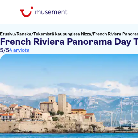
Etusivu
/
Ranska
/
Tekemistä kaupungissa Nizza
/
French Riviera Panor
French Riviera Panorama Day 
5
/5
4 arviota