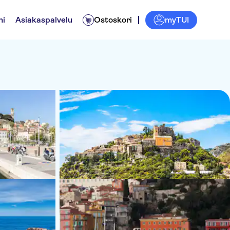
myTUI
ni
Asiakaspalvelu
Ostoskori