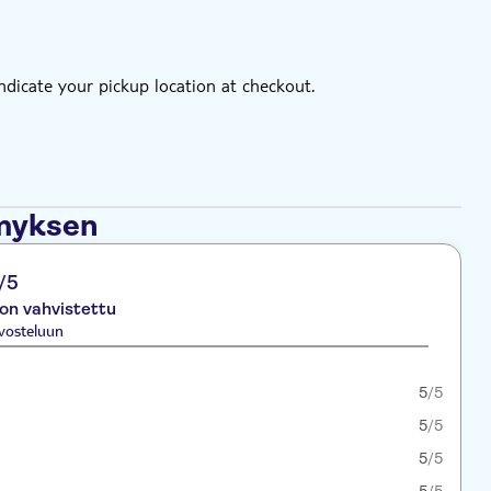
 indicate your pickup location at checkout.
ämyksen
/5
 on vahvistettu
vosteluun
5
/5
5
/5
5
/5