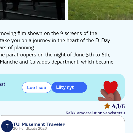
moving film shown on the 9 screens of the
take you on a journey in the heart of the D-Day
rs of planning.
he paratroopers on the night of June 5th to 6th,
he Manche and Calvados department, which became
ive footage, make this film absolutely unmissable.
the terrible Battle of Normandy through archive images
aat
Liity nyt
Lue lisää
 the Normandie region and the Mémorial de Caen and
h television series Apocalypse. It is a tribute to
4,1
/5
were killed during this battle for the liberation of
Kaikki arvostelut on vahvistettu
TUI Musement Traveler
T
20. huhtikuuta 2026