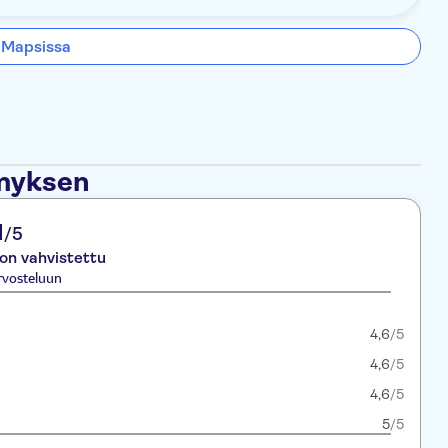
 Mapsissa
ämyksen
1
/5
 on vahvistettu
rvosteluun
4,6
/5
4,6
/5
4,6
/5
5
/5