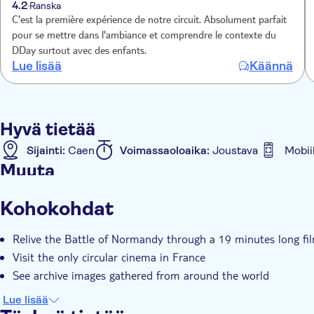
4.2
Ranska
C'est la première expérience de notre circuit. Absolument parfait
pour se mettre dans l'ambiance et comprendre le contexte du
DDay surtout avec des enfants.
Lue lisää
Käännä
Hyvä tietää
Sijainti:
Caen
Voimassaoloaika:
Joustava
Mobii
Muuta
Välitön vahvistus
Kohokohdat
Relive the Battle of Normandy through a 19 minutes long fi
Visit the only circular cinema in France
See archive images gathered from around the world
Lue lisää