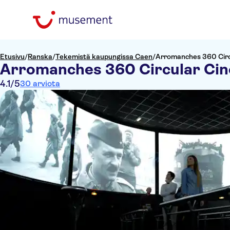
Etusivu
/
Ranska
/
Tekemistä kaupungissa Caen
/
Arromanches 360 Circ
Arromanches 360 Circular Cin
4.1
/5
30 arviota