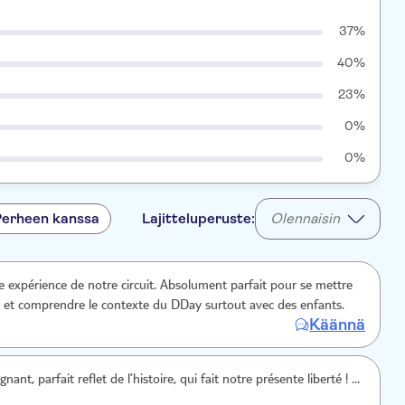
37%
40%
23%
0%
0%
Perheen kanssa
Lajitteluperuste:
Olennaisin
re expérience de notre circuit. Absolument parfait pour se mettre
 et comprendre le contexte du DDay surtout avec des enfants.
Käännä
nt, parfait reflet de l’histoire, qui fait notre présente liberté ! …