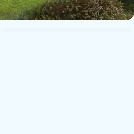
TUI Musement Traveler
T
23. elokuuta 2025