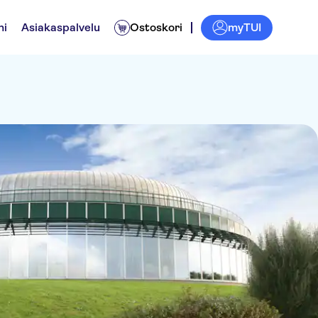
myTUI
ni
Asiakaspalvelu
Ostoskori