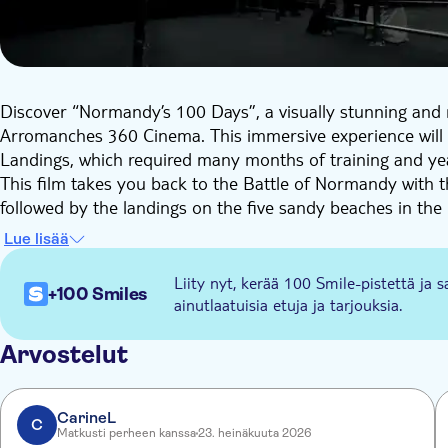
Discover “Normandy’s 100 Days”, a visually stunning and 
Arromanches 360 Cinema. This immersive experience will 
Landings, which required many months of training and yea
This film takes you back to the Battle of Normandy with t
followed by the landings on the five sandy beaches in t
among the most famous beaches in the world.
Lue lisää
The latest special effects, combined with outstanding arch
Projected in HD on 9 screens, the film tells the story of 
Liity nyt, kerää 100 Smile-pistettä ja s
+100 Smiles
gathered from around the world.
ainutlaatuisia etuja ja tarjouksia.
The film of pure historical intensity was co-financed by
was produced by the authors of the hugely successful Frenc
Arvostelut
soldiers from all countries and to the 20,000 civilians who 
Western Europe, a battle that gave rise to so much hope.
CarineL
C
Matkusti perheen kanssa
23. heinäkuuta 2026