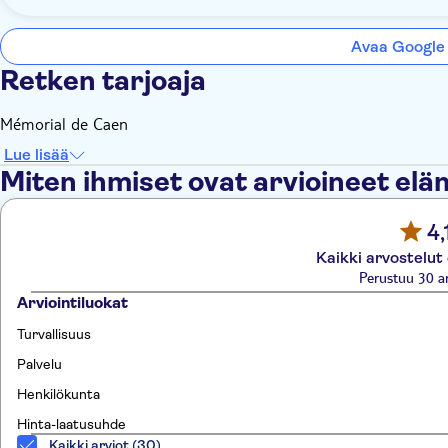
Avaa Google
Retken tarjoaja
Mémorial de Caen
Lue lisää
Miten ihmiset ovat arvioineet el
4,
Kaikki arvostelut
Perustuu 30 a
Arviointiluokat
Turvallisuus
Palvelu
Henkilökunta
Hinta-laatusuhde
Kaikki arviot (30)