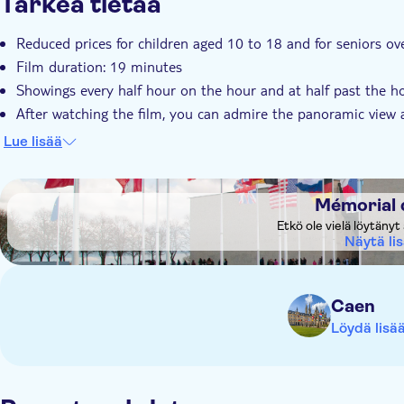
Tärkeä tietää
Reduced prices for children aged 10 to 18 and for seniors ov
Film duration: 19 minutes
Showings every half hour on the hour and at half past the h
After watching the film, you can admire the panoramic view
360 shop. It features around 3000 items. Some books, videota
Lue lisää
DSA1Mémorial de Caen
Mémorial 
Etkö ole vielä löytäny
Näytä li
Caen
Löydä lisä