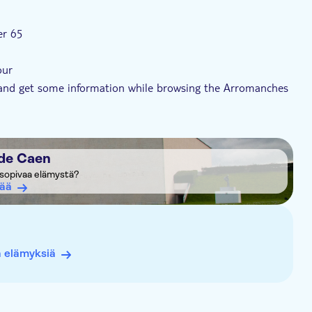
er 65
our
 and get some information while browsing the Arromanches
pes, models, gadgets, souvenirs, etc.
de Caen
t sopivaa elämystä?
sää
ä elämyksiä