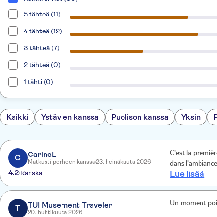
5 tähteä (11)
4 tähteä (12)
3 tähteä (7)
2 tähteä (0)
1 tähti (0)
Kaikki
Ystävien kanssa
Puolison kanssa
Yksin
CarineL
C'est la premiè
C
Matkusti perheen kanssa
23. heinäkuuta 2026
dans l'ambiance
4.2
Ranska
Lue lisää
Un moment poigna
TUI Musement Traveler
T
20. huhtikuuta 2026