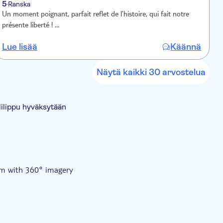
5
Ranska
Un moment poignant, parfait reflet de l’histoire, qui fait notre
M
présente liberté ! …
v
Lue lisää
Käännä
L
Näytä kaikki 30 arvostelua
lilippu hyväksytään
lm with 360° imagery