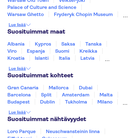
Warsaw Old Town
Veiksel-joki
Palace of Culture and Science
Warsaw Ghetto
Fryderyk Chopin Museum
Warsaw Royal Castle
Lue lisää
Auschwitz-Birkenaun valtionmuseo
Suosituimmat maat
Wieliczkan suolakaivos
Vistula River
Wawel Castle
Krakow Old Town
Albania
Kypros
Saksa
Tanska
Wawel Cathedral
St. Mary's Basilica Krakow
Viro
Espanja
Suomi
Kreikka
Krakow Barbican
Schindler's Factory
Kroatia
Islanti
Italia
Latvia
Montenegro
Mauritius
Norja
Lue lisää
Portugali
Ruotsi
Singapore
Thaimaa
Suosituimmat kohteet
Turkki
Gran Canaria
Mallorca
Dubai
Barcelona
Split
Amsterdam
Malta
Budapest
Dublin
Tukholma
Milano
Gdansk
Oslo
York
Helsinki
Lue lisää
Los Angeles
Rovaniemi
Tallinna
Suosituimmat nähtävyydet
Ljubljana
Riika
Loro Parque
Neuschwansteinin linna