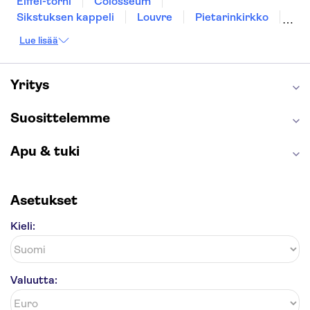
Eiffel-torni
Colosseum
Sikstuksen kappeli
Louvre
Pietarinkirkko
Sagrada Família
Pantheon
Prahan linna
Lue lisää
Moulin Rouge
Burj Khalifa
Keukenhof
London Eye
Montmartre
Wieliczkan suolakaivos
Alhambra
Yritys
Caminito del Rey
Anne Frankin talo
Golden Circle
Suosittelemme
Apu & tuki
Asetukset
Kieli:
Valuutta: