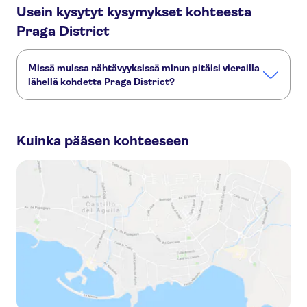
Usein kysytyt kysymykset kohteesta
Praga District
Missä muissa nähtävyyksissä minun pitäisi vierailla
lähellä kohdetta Praga District?
Tässä muutamia nähtävyyksiä, joita et halua missata:
Warsaw Old Town
Veiksel-joki
Kuinka pääsen kohteeseen
Palace of Culture and Science
Warsaw Ghetto
Fryderyk Chopin Museum
Warsaw Royal Castle