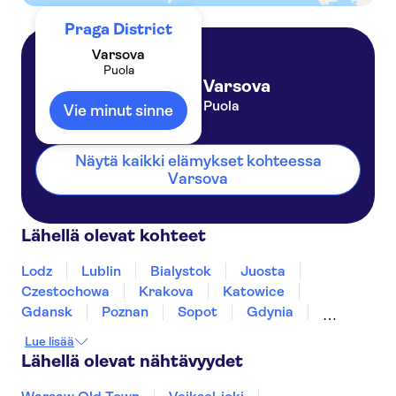
Praga District
Varsova
Puola
Varsova
Puola
Vie minut sinne
Näytä kaikki elämykset kohteessa
Varsova
Lähellä olevat kohteet
Lodz
Lublin
Bialystok
Juosta
Czestochowa
Krakova
Katowice
Gdansk
Poznan
Sopot
Gdynia
Wroclaw
Szczawnica
Zakopane
Lue lisää
Lähellä olevat nähtävyydet